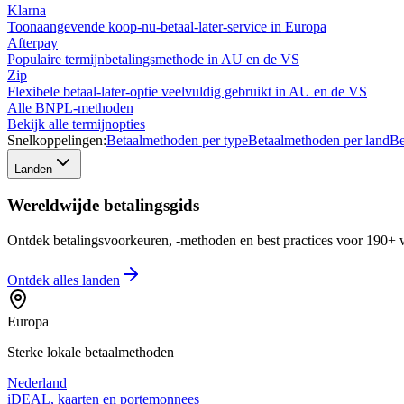
Klarna
Toonaangevende koop-nu-betaal-later-service in Europa
Afterpay
Populaire termijnbetalingsmethode in AU en de VS
Zip
Flexibele betaal-later-optie veelvuldig gebruikt in AU en de VS
Alle BNPL-methoden
Bekijk alle termijnopties
Snelkoppelingen:
Betaalmethoden per type
Betaalmethoden per land
Be
Landen
Wereldwijde betalingsgids
Ontdek betalingsvoorkeuren, -methoden en best practices voor 190+ w
Ontdek alles
landen
Europa
Sterke lokale betaalmethoden
Nederland
iDEAL, kaarten en portemonnees