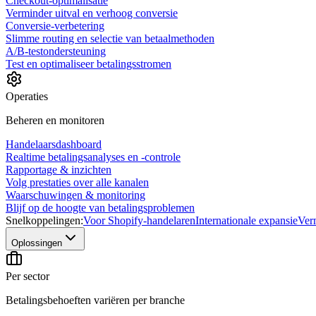
Checkout-optimalisatie
Verminder uitval en verhoog conversie
Conversie-verbetering
Slimme routing en selectie van betaalmethoden
A/B-testondersteuning
Test en optimaliseer betalingsstromen
Operaties
Beheren en monitoren
Handelaarsdashboard
Realtime betalingsanalyses en -controle
Rapportage & inzichten
Volg prestaties over alle kanalen
Waarschuwingen & monitoring
Blijf op de hoogte van betalingsproblemen
Snelkoppelingen:
Voor Shopify-handelaren
Internationale expansie
Ver
Oplossingen
Per sector
Betalingsbehoeften variëren per branche