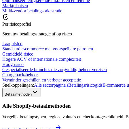
Optimaliseer terugkerende inkomsten en retentie
Marktplaatsen
Multi-vendor betalingsorkestratie
Per risicoprofiel
Stem uw betalingsstrategie af op risico
Laag risico
Standaard e-commerce met voorspelbare patronen
Gemiddeld risico
Hogere AOV of internationale complexiteit
Hoog risico
Gespecialiseerde branches die zorgvuldig beheer vereisen
Chargeback-beheer
Verminder geschillen en verbeter acceptatie
Snelkoppelingen:
Alle sectorpagina's
Betalingsrisicogids
E-commerce u
Betaalmethoden
Alle Shopify-betaalmethoden
Vergelijk betalingstypen, regio's, valuta's en checkout-geschiktheid.