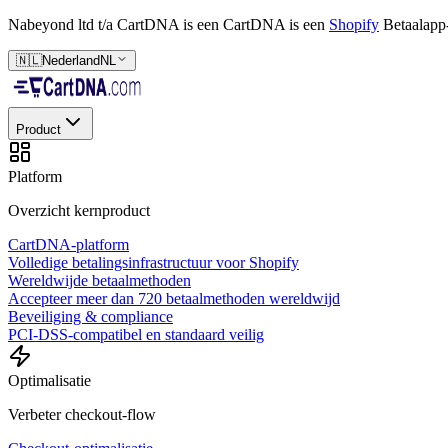
Nabeyond ltd t/a CartDNA is een
CartDNA is een
Shopify
Betaalapp
🇳🇱
Nederland
NL
Product
Platform
Overzicht kernproduct
CartDNA-platform
Volledige betalingsinfrastructuur voor Shopify
Wereldwijde betaalmethoden
Accepteer meer dan 720 betaalmethoden wereldwijd
Beveiliging & compliance
PCI-DSS-compatibel en standaard veilig
Optimalisatie
Verbeter checkout-flow