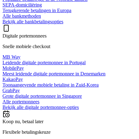
SEPA-domiciliëring
Terugkerende betalingen in Europa
Alle bankmethoden
Bekijk alle bankbetalingsopties
Digitale portemonnees
Snelle mobiele checkout
MB Way
Leidende digitale portemonnee in Portugal
MobilePay
Meest leidende digitale portemonnee in Denemarken
KakaoPay
Toonaangevende mobiele betaling in Zuid-Korea
GrabPay
Grote digitale portemonnee in Singapore
Alle portemonnees
Bekijk alle digitale portemonnee-opties
Koop nu, betaal later
Flexibele betalingskeuze