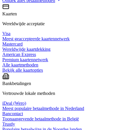
Ontdek alles
betaalmethoden
Kaarten
Wereldwijde acceptatie
Visa
Meest geaccepteerde kaartennetwerk
Mastercard
Wereldwijde kaartdekking
American Express
Premium kaartennetwerk
Alle kaartmethoden
Bekijk alle kaartopties
Bankbetalingen
Vertrouwde lokale methoden
iDeal (Wero)
Meest populaire betaalmethode in Nederland
Bancontact
Toonaangevende betaalmethode in België
Trustly
Populaire betaalwijze in de Noordse landen