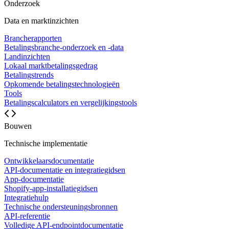
Onderzoek
Data en marktinzichten
Brancherapporten
Betalingsbranche-onderzoek en -data
Landinzichten
Lokaal marktbetalingsgedrag
Betalingstrends
Opkomende betalingstechnologieën
Tools
Betalingscalculators en vergelijkingstools
Bouwen
Technische implementatie
Ontwikkelaarsdocumentatie
API-documentatie en integratiegidsen
App-documentatie
Shopify-app-installatiegidsen
Integratiehulp
Technische ondersteuningsbronnen
API-referentie
Volledige API-endpointdocumentatie