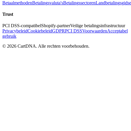
Betaalmethoden
Betalingsvaluta's
Betalingssectoren
Landbetalingsgids
Trust
PCI DSS-compatibel
Shopify-partner
Veilige betalingsinfrastructuur
Privacybeleid
Cookiebeleid
GDPR
PCI DSS
Voorwaarden
Acceptabel
gebruik
©
2026
CartDNA
.
Alle rechten voorbehouden
.