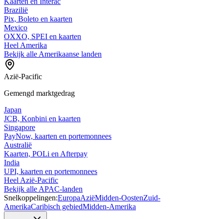
Kaarten en Interac
Brazilië
Pix, Boleto en kaarten
Mexico
OXXO, SPEI en kaarten
Heel Amerika
Bekijk alle Amerikaanse landen
Azië-Pacific
Gemengd marktgedrag
Japan
JCB, Konbini en kaarten
Singapore
PayNow, kaarten en portemonnees
Australië
Kaarten, POLi en Afterpay
India
UPI, kaarten en portemonnees
Heel Azië-Pacific
Bekijk alle APAC-landen
Snelkoppelingen:
Europa
Azië
Midden-Oosten
Zuid-
Amerika
Caribisch gebied
Midden-Amerika