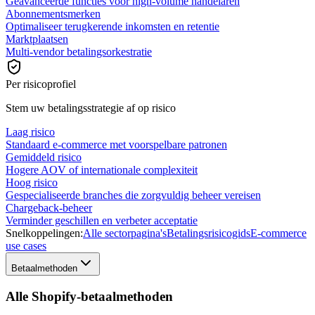
Geavanceerde functies voor high-volume handelaren
Abonnementsmerken
Optimaliseer terugkerende inkomsten en retentie
Marktplaatsen
Multi-vendor betalingsorkestratie
Per risicoprofiel
Stem uw betalingsstrategie af op risico
Laag risico
Standaard e-commerce met voorspelbare patronen
Gemiddeld risico
Hogere AOV of internationale complexiteit
Hoog risico
Gespecialiseerde branches die zorgvuldig beheer vereisen
Chargeback-beheer
Verminder geschillen en verbeter acceptatie
Snelkoppelingen:
Alle sectorpagina's
Betalingsrisicogids
E-commerce
use cases
Betaalmethoden
Alle Shopify-betaalmethoden