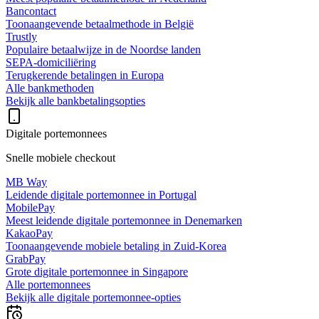
Bancontact
Toonaangevende betaalmethode in België
Trustly
Populaire betaalwijze in de Noordse landen
SEPA-domiciliëring
Terugkerende betalingen in Europa
Alle bankmethoden
Bekijk alle bankbetalingsopties
Digitale portemonnees
Snelle mobiele checkout
MB Way
Leidende digitale portemonnee in Portugal
MobilePay
Meest leidende digitale portemonnee in Denemarken
KakaoPay
Toonaangevende mobiele betaling in Zuid-Korea
GrabPay
Grote digitale portemonnee in Singapore
Alle portemonnees
Bekijk alle digitale portemonnee-opties