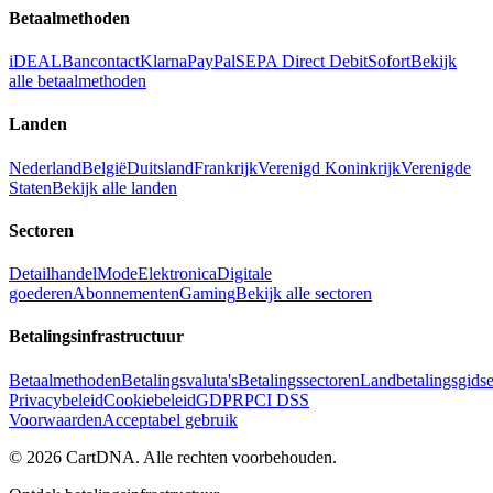
Betaalmethoden
iDEAL
Bancontact
Klarna
PayPal
SEPA Direct Debit
Sofort
Bekijk
alle betaalmethoden
Landen
Nederland
België
Duitsland
Frankrijk
Verenigd Koninkrijk
Verenigde
Staten
Bekijk alle landen
Sectoren
Detailhandel
Mode
Elektronica
Digitale
goederen
Abonnementen
Gaming
Bekijk alle sectoren
Betalingsinfrastructuur
Betaalmethoden
Betalingsvaluta's
Betalingssectoren
Landbetalingsgids
Privacybeleid
Cookiebeleid
GDPR
PCI DSS
Voorwaarden
Acceptabel gebruik
©
2026
CartDNA
.
Alle rechten voorbehouden
.