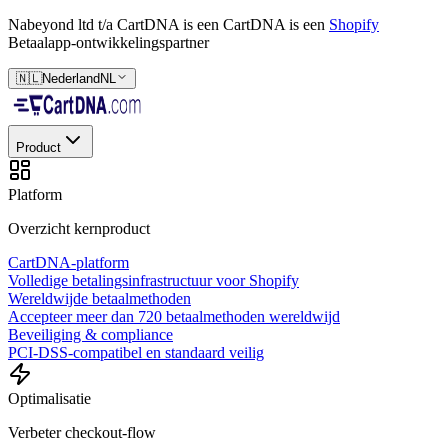
Nabeyond ltd t/a CartDNA is een
CartDNA is een
Shopify
Betaalapp-ontwikkelingspartner
🇳🇱
Nederland
NL
Product
Platform
Overzicht kernproduct
CartDNA-platform
Volledige betalingsinfrastructuur voor Shopify
Wereldwijde betaalmethoden
Accepteer meer dan 720 betaalmethoden wereldwijd
Beveiliging & compliance
PCI-DSS-compatibel en standaard veilig
Optimalisatie
Verbeter checkout-flow