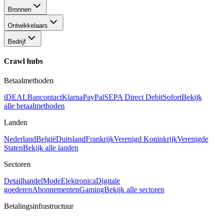
Bronnen
Ontwikkelaars
Bedrijf
Crawl hubs
Betaalmethoden
iDEAL
Bancontact
Klarna
PayPal
SEPA Direct Debit
Sofort
Bekijk
alle betaalmethoden
Landen
Nederland
België
Duitsland
Frankrijk
Verenigd Koninkrijk
Verenigde
Staten
Bekijk alle landen
Sectoren
Detailhandel
Mode
Elektronica
Digitale
goederen
Abonnementen
Gaming
Bekijk alle sectoren
Betalingsinfrastructuur