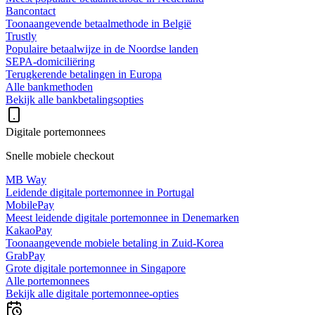
Bancontact
Toonaangevende betaalmethode in België
Trustly
Populaire betaalwijze in de Noordse landen
SEPA-domiciliëring
Terugkerende betalingen in Europa
Alle bankmethoden
Bekijk alle bankbetalingsopties
Digitale portemonnees
Snelle mobiele checkout
MB Way
Leidende digitale portemonnee in Portugal
MobilePay
Meest leidende digitale portemonnee in Denemarken
KakaoPay
Toonaangevende mobiele betaling in Zuid-Korea
GrabPay
Grote digitale portemonnee in Singapore
Alle portemonnees
Bekijk alle digitale portemonnee-opties