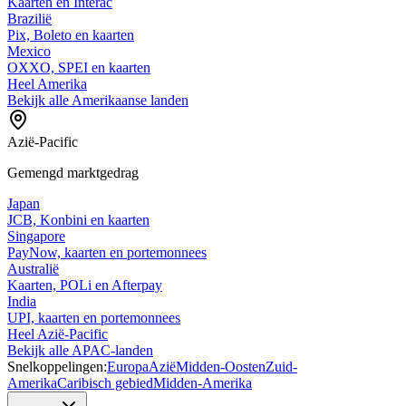
Kaarten en Interac
Brazilië
Pix, Boleto en kaarten
Mexico
OXXO, SPEI en kaarten
Heel Amerika
Bekijk alle Amerikaanse landen
Azië-Pacific
Gemengd marktgedrag
Japan
JCB, Konbini en kaarten
Singapore
PayNow, kaarten en portemonnees
Australië
Kaarten, POLi en Afterpay
India
UPI, kaarten en portemonnees
Heel Azië-Pacific
Bekijk alle APAC-landen
Snelkoppelingen:
Europa
Azië
Midden-Oosten
Zuid-
Amerika
Caribisch gebied
Midden-Amerika