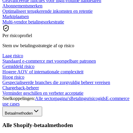
Geavanceerde functies voor high-volume handelaren
Abonnementsmerken
Optimaliseer terugkerende inkomsten en retentie
Marktplaatsen
Multi-vendor betalingsorkestratie
Per risicoprofiel
Stem uw betalingsstrategie af op risico
Laag risico
Standaard e-commerce met voorspelbare patronen
Gemiddeld risico
Hogere AOV of internationale complexiteit
Hoog risico
Gespecialiseerde branches die zorgvuldig beheer vereisen
Chargeback-beheer
Verminder geschillen en verbeter acceptatie
Snelkoppelingen:
Alle sectorpagina's
Betalingsrisicogids
E-commerce
use cases
Betaalmethoden
Alle Shopify-betaalmethoden