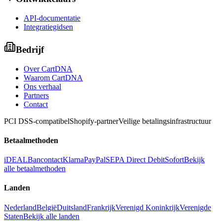
API-documentatie
Integratiegidsen
Bedrijf
Over CartDNA
Waarom CartDNA
Ons verhaal
Partners
Contact
PCI DSS-compatibel
Shopify-partner
Veilige betalingsinfrastructuur
Betaalmethoden
iDEAL
Bancontact
Klarna
PayPal
SEPA Direct Debit
Sofort
Bekijk
alle betaalmethoden
Landen
Nederland
België
Duitsland
Frankrijk
Verenigd Koninkrijk
Verenigde
Staten
Bekijk alle landen