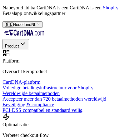
Nabeyond ltd t/a CartDNA is een
CartDNA is een
Shopify
Betaalapp-ontwikkelingspartner
🇳🇱
Nederland
NL
Product
Platform
Overzicht kernproduct
CartDNA-platform
Volledige betalingsinfrastructuur voor Shopify
Wereldwijde betaalmethoden
Accepteer meer dan 720 betaalmethoden wereldwijd
Beveiliging & compliance
PCI-DSS-compatibel en standaard veilig
Optimalisatie
Verbeter checkout-flow