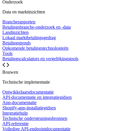
Onderzoek
Data en marktinzichten
Brancherapporten
Betalingsbranche-onderzoek en -data
Landinzichten
Lokaal marktbetalingsgedrag
Betalingstrends
Opkomende betalingstechnologieën
Tools
Betalingscalculators en vergelijkingstools
Bouwen
Technische implementatie
Ontwikkelaarsdocumentatie
API-documentatie en integratiegidsen
App-documentatie
Shopify-app-installatiegidsen
Integratiehulp
Technische ondersteuningsbronnen
API-referentie
Volledige API-endpointdocumentatie