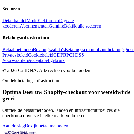
Sectoren
Detailhandel
Mode
Elektronica
Digitale
goederen
Abonnementen
Gaming
Bekijk alle sectoren
Betalingsinfrastructuur
Betaalmethoden
Betalingsvaluta's
Betalingssectoren
Landbetalingsgids
Privacybeleid
Cookiebeleid
GDPR
PCI DSS
Voorwaarden
Acceptabel gebruik
©
2026
CartDNA
.
Alle rechten voorbehouden
.
Ontdek betalingsinfrastructuur
Optimaliseer uw Shopify-checkout voor wereldwijde
groei
Ontdek de betaalmethoden, landen en infrastructuurkeuzes die
checkout-conversie in elke markt verbeteren.
Aan de slag
Bekijk betaalmethoden