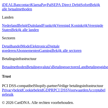
iDEAL
Bancontact
Klarna
PayPal
SEPA Direct Debit
Sofort
Bekijk
alle betaalmethoden
Landen
Nederland
België
Duitsland
Frankrijk
Verenigd Koninkrijk
Verenigde
Staten
Bekijk alle landen
Sectoren
Detailhandel
Mode
Elektronica
Digitale
goederen
Abonnementen
Gaming
Bekijk alle sectoren
Betalingsinfrastructuur
Betaalmethoden
Betalingsvaluta's
Betalingssectoren
Landbetalingsgids
Trust
PCI DSS-compatibel
Shopify-partner
Veilige betalingsinfrastructuur
Privacybeleid
Cookiebeleid
GDPR
PCI DSS
Voorwaarden
Acceptabel
gebruik
©
2026
CartDNA
.
Alle rechten voorbehouden
.