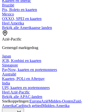
Kaarten en Interac
Brazilië
Pix, Boleto en kaarten
Mexico
OXXO, SPEI en kaarten
Heel Amerika
Bekijk alle Amerikaanse landen
Azië-Pacific
Gemengd marktgedrag
Japan
JCB, Konbini en kaarten
Singapore
PayNow, kaarten en portemonnees
Australië
Kaarten, POLi en Afterpay
India
UPI, kaarten en portemonnees
Heel Azië-Pacific
Bekijk alle APAC-landen
Snelkoppelingen:
Europa
Azië
Midden-Oosten
Zuid-
Amerika
Caribisch gebied
Midden-Amerika