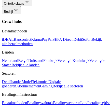
Ontwikkelaars
Bedrijf
Crawl hubs
Betaalmethoden
iDEAL
Bancontact
Klarna
PayPal
SEPA Direct Debit
Sofort
Bekijk
alle betaalmethoden
Landen
Nederland
België
Duitsland
Frankrijk
Verenigd Koninkrijk
Verenigde
Staten
Bekijk alle landen
Sectoren
Detailhandel
Mode
Elektronica
Digitale
goederen
Abonnementen
Gaming
Bekijk alle sectoren
Betalingsinfrastructuur
Betaalmethoden
Betalingsvaluta's
Betalingssectoren
Landbetalingsgids