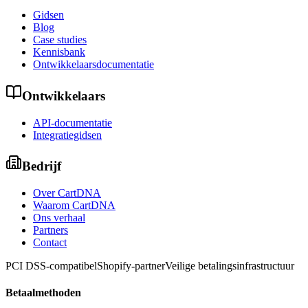
Gidsen
Blog
Case studies
Kennisbank
Ontwikkelaarsdocumentatie
Ontwikkelaars
API-documentatie
Integratiegidsen
Bedrijf
Over CartDNA
Waarom CartDNA
Ons verhaal
Partners
Contact
PCI DSS-compatibel
Shopify-partner
Veilige betalingsinfrastructuur
Betaalmethoden