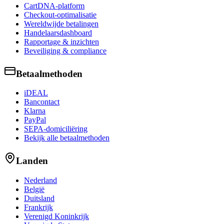
CartDNA-platform
Checkout-optimalisatie
Wereldwijde betalingen
Handelaarsdashboard
Rapportage & inzichten
Beveiliging & compliance
Betaalmethoden
iDEAL
Bancontact
Klarna
PayPal
SEPA-domiciliëring
Bekijk alle betaalmethoden
Landen
Nederland
België
Duitsland
Frankrijk
Verenigd Koninkrijk