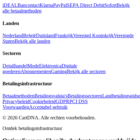
iDEAL
Bancontact
Klarna
PayPal
SEPA Direct Debit
Sofort
Bekijk
alle betaalmethoden
Landen
Nederland
België
Duitsland
Frankrijk
Verenigd Koninkrijk
Verenigde
Staten
Bekijk alle landen
Sectoren
Detailhandel
Mode
Elektronica
Digitale
goederen
Abonnementen
Gaming
Bekijk alle sectoren
Betalingsinfrastructuur
Betaalmethoden
Betalingsvaluta's
Betalingssectoren
Landbetalingsgids
Privacybeleid
Cookiebeleid
GDPR
PCI DSS
Voorwaarden
Acceptabel gebruik
©
2026
CartDNA
.
Alle rechten voorbehouden
.
Ontdek betalingsinfrastructuur