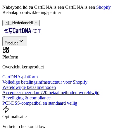
Nabeyond ltd t/a CartDNA is een
CartDNA is een
Shopify
Betaalapp-ontwikkelingspartner
🇳🇱
Nederland
NL
Product
Platform
Overzicht kernproduct
CartDNA-platform
Volledige betalingsinfrastructuur voor Shopify
Wereldwijde betaalmethoden
Accepteer meer dan 720 betaalmethoden wereldwijd
Beveiliging & compliance
PCI-DSS-compatibel en standaard veilig
Optimalisatie
Verbeter checkout-flow