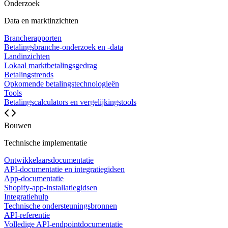
Onderzoek
Data en marktinzichten
Brancherapporten
Betalingsbranche-onderzoek en -data
Landinzichten
Lokaal marktbetalingsgedrag
Betalingstrends
Opkomende betalingstechnologieën
Tools
Betalingscalculators en vergelijkingstools
Bouwen
Technische implementatie
Ontwikkelaarsdocumentatie
API-documentatie en integratiegidsen
App-documentatie
Shopify-app-installatiegidsen
Integratiehulp
Technische ondersteuningsbronnen
API-referentie
Volledige API-endpointdocumentatie