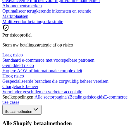
Geavanceerde functies voor high-volume handelaren
Abonnementsmerken
Optimaliseer terugkerende inkomsten en retentie
Marktplaatsen
Multi-vendor betalingsorkestratie
Per risicoprofiel
Stem uw betalingsstrategie af op risico
Laag risico
Standaard e-commerce met voorspelbare patronen
Gemiddeld risico
Hogere AOV of internationale complexiteit
Hoog risico
Gespecialiseerde branches die zorgvuldig beheer vereisen
Chargeback-beheer
Verminder geschillen en verbeter acceptatie
Snelkoppelingen:
Alle sectorpagina's
Betalingsrisicogids
E-commerce
use cases
Betaalmethoden
Alle Shopify-betaalmethoden