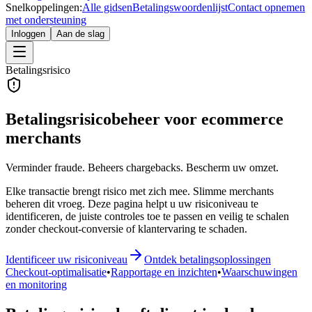
Snelkoppelingen:
Alle gidsen
Betalingswoordenlijst
Contact opnemen
met ondersteuning
Inloggen
Aan de slag
Betalingsrisico
Betalingsrisicobeheer voor ecommerce
merchants
Verminder fraude. Beheers chargebacks. Bescherm uw omzet.
Elke transactie brengt risico met zich mee. Slimme merchants
beheren dit vroeg. Deze pagina helpt u uw risiconiveau te
identificeren, de juiste controles toe te passen en veilig te schalen
zonder checkout-conversie of klantervaring te schaden.
Identificeer uw risiconiveau
Ontdek betalingsoplossingen
Checkout-optimalisatie
•
Rapportage en inzichten
•
Waarschuwingen
en monitoring