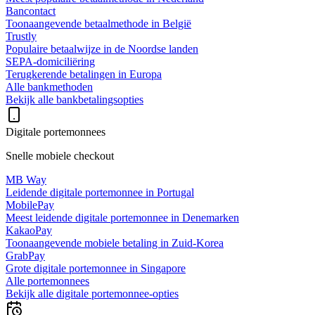
Bancontact
Toonaangevende betaalmethode in België
Trustly
Populaire betaalwijze in de Noordse landen
SEPA-domiciliëring
Terugkerende betalingen in Europa
Alle bankmethoden
Bekijk alle bankbetalingsopties
Digitale portemonnees
Snelle mobiele checkout
MB Way
Leidende digitale portemonnee in Portugal
MobilePay
Meest leidende digitale portemonnee in Denemarken
KakaoPay
Toonaangevende mobiele betaling in Zuid-Korea
GrabPay
Grote digitale portemonnee in Singapore
Alle portemonnees
Bekijk alle digitale portemonnee-opties