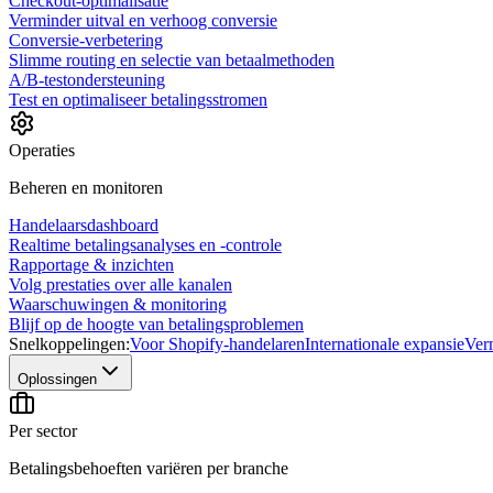
Checkout-optimalisatie
Verminder uitval en verhoog conversie
Conversie-verbetering
Slimme routing en selectie van betaalmethoden
A/B-testondersteuning
Test en optimaliseer betalingsstromen
Operaties
Beheren en monitoren
Handelaarsdashboard
Realtime betalingsanalyses en -controle
Rapportage & inzichten
Volg prestaties over alle kanalen
Waarschuwingen & monitoring
Blijf op de hoogte van betalingsproblemen
Snelkoppelingen:
Voor Shopify-handelaren
Internationale expansie
Ver
Oplossingen
Per sector
Betalingsbehoeften variëren per branche