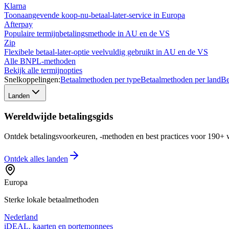
Klarna
Toonaangevende koop-nu-betaal-later-service in Europa
Afterpay
Populaire termijnbetalingsmethode in AU en de VS
Zip
Flexibele betaal-later-optie veelvuldig gebruikt in AU en de VS
Alle BNPL-methoden
Bekijk alle termijnopties
Snelkoppelingen:
Betaalmethoden per type
Betaalmethoden per land
Be
Landen
Wereldwijde betalingsgids
Ontdek betalingsvoorkeuren, -methoden en best practices voor 190+ w
Ontdek alles
landen
Europa
Sterke lokale betaalmethoden
Nederland
iDEAL, kaarten en portemonnees