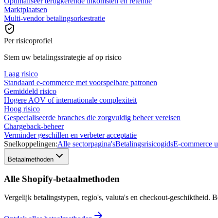
Optimaliseer terugkerende inkomsten en retentie
Marktplaatsen
Multi-vendor betalingsorkestratie
Per risicoprofiel
Stem uw betalingsstrategie af op risico
Laag risico
Standaard e-commerce met voorspelbare patronen
Gemiddeld risico
Hogere AOV of internationale complexiteit
Hoog risico
Gespecialiseerde branches die zorgvuldig beheer vereisen
Chargeback-beheer
Verminder geschillen en verbeter acceptatie
Snelkoppelingen:
Alle sectorpagina's
Betalingsrisicogids
E-commerce u
Betaalmethoden
Alle Shopify-betaalmethoden
Vergelijk betalingstypen, regio's, valuta's en checkout-geschiktheid.