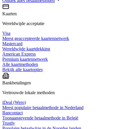
Ontdek alles
betaalmethoden
Kaarten
Wereldwijde acceptatie
Visa
Meest geaccepteerde kaartennetwerk
Mastercard
Wereldwijde kaartdekking
American Express
Premium kaartennetwerk
Alle kaartmethoden
Bekijk alle kaartopties
Bankbetalingen
Vertrouwde lokale methoden
iDeal (Wero)
Meest populaire betaalmethode in Nederland
Bancontact
Toonaangevende betaalmethode in België
Trustly
Populaire betaalwijze in de Noordse landen