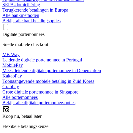
SEPA-domiciliëring
Terugkerende betalingen in Europa
Alle bankmethoden
Bekijk alle bankbetalingsopties
Digitale portemonnees
Snelle mobiele checkout
MB Way
Leidende digitale portemonnee in Portugal
MobilePay
Meest leidende digitale portemonnee in Denemarken
KakaoPay
Toonaangevende mobiele betaling in Zuid-Korea
GrabPay
Grote digitale portemonnee in Singapore
Alle portemonnees
Bekijk alle digitale portemonnee-opties
Koop nu, betaal later
Flexibele betalingskeuze