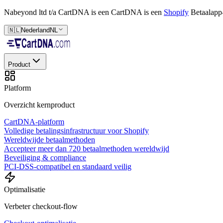
Nabeyond ltd t/a CartDNA is een
CartDNA is een
Shopify
Betaalapp
🇳🇱
Nederland
NL
Product
Platform
Overzicht kernproduct
CartDNA-platform
Volledige betalingsinfrastructuur voor Shopify
Wereldwijde betaalmethoden
Accepteer meer dan 720 betaalmethoden wereldwijd
Beveiliging & compliance
PCI-DSS-compatibel en standaard veilig
Optimalisatie
Verbeter checkout-flow