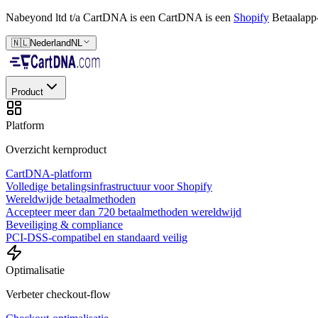
Nabeyond ltd t/a CartDNA is een
CartDNA is een
Shopify
Betaalapp
🇳🇱
Nederland
NL
Product
Platform
Overzicht kernproduct
CartDNA-platform
Volledige betalingsinfrastructuur voor Shopify
Wereldwijde betaalmethoden
Accepteer meer dan 720 betaalmethoden wereldwijd
Beveiliging & compliance
PCI-DSS-compatibel en standaard veilig
Optimalisatie
Verbeter checkout-flow