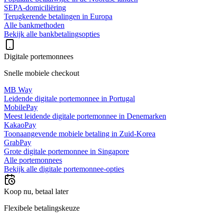
SEPA-domiciliëring
Terugkerende betalingen in Europa
Alle bankmethoden
Bekijk alle bankbetalingsopties
Digitale portemonnees
Snelle mobiele checkout
MB Way
Leidende digitale portemonnee in Portugal
MobilePay
Meest leidende digitale portemonnee in Denemarken
KakaoPay
Toonaangevende mobiele betaling in Zuid-Korea
GrabPay
Grote digitale portemonnee in Singapore
Alle portemonnees
Bekijk alle digitale portemonnee-opties
Koop nu, betaal later
Flexibele betalingskeuze