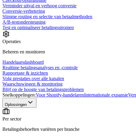
Checkout-optimalisatie
Verminder uitval en verhoog conversie
Conversie-verbetering
Slimme routing en selectie van betaalmethoden
A/B-testondersteuning
Test en optimaliseer betalingsstromen
Operaties
Beheren en monitoren
Handelaarsdashboard
Realtime betalingsanalyses en -controle
Rapportage & inzichten
Volg prestaties over alle kanalen
Waarschuwingen & monitoring
Blijf op de hoogte van betalingsproblemen
Snelkoppelingen:
Voor Shopify-handelaren
Internationale expansie
Ver
Oplossingen
Per sector
Betalingsbehoeften variëren per branche