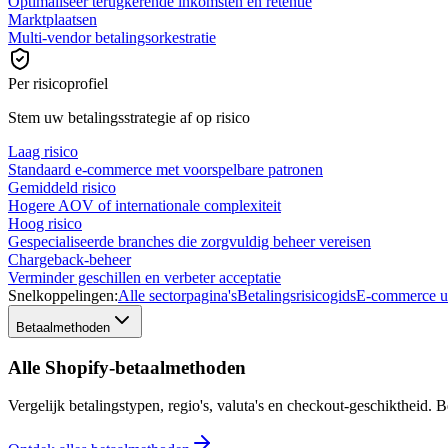
Optimaliseer terugkerende inkomsten en retentie
Marktplaatsen
Multi-vendor betalingsorkestratie
Per risicoprofiel
Stem uw betalingsstrategie af op risico
Laag risico
Standaard e-commerce met voorspelbare patronen
Gemiddeld risico
Hogere AOV of internationale complexiteit
Hoog risico
Gespecialiseerde branches die zorgvuldig beheer vereisen
Chargeback-beheer
Verminder geschillen en verbeter acceptatie
Snelkoppelingen:
Alle sectorpagina's
Betalingsrisicogids
E-commerce u
Betaalmethoden
Alle Shopify-betaalmethoden
Vergelijk betalingstypen, regio's, valuta's en checkout-geschiktheid.