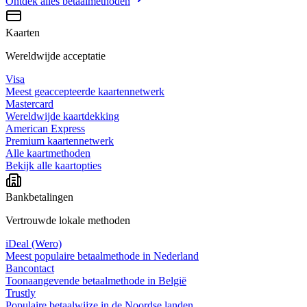
Ontdek alles
betaalmethoden
Kaarten
Wereldwijde acceptatie
Visa
Meest geaccepteerde kaartennetwerk
Mastercard
Wereldwijde kaartdekking
American Express
Premium kaartennetwerk
Alle kaartmethoden
Bekijk alle kaartopties
Bankbetalingen
Vertrouwde lokale methoden
iDeal (Wero)
Meest populaire betaalmethode in Nederland
Bancontact
Toonaangevende betaalmethode in België
Trustly
Populaire betaalwijze in de Noordse landen