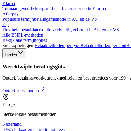
Klarna
Toonaangevende koop-nu-betaal-later-service in Europa
Afterpay
Populaire termijnbetalingsmethode in AU en de VS
Zip
Flexibele betaal-later-optie veelvuldig gebruikt in AU en de VS
Alle BNPL-methoden
Bekijk alle termijnopties
Snelkoppelingen:
Betaalmethoden per type
Betaalmethoden per land
Be
Landen
Wereldwijde betalingsgids
Ontdek betalingsvoorkeuren, -methoden en best practices voor 190+ w
Ontdek alles
landen
Europa
Sterke lokale betaalmethoden
Nederland
iDEAL, kaarten en portemonnees