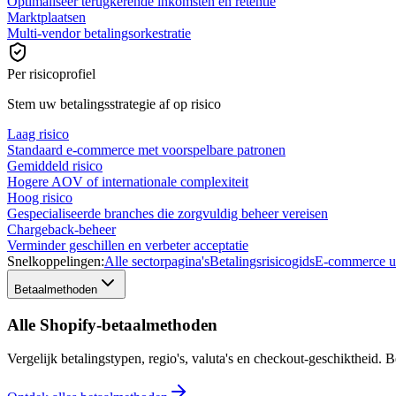
Optimaliseer terugkerende inkomsten en retentie
Marktplaatsen
Multi-vendor betalingsorkestratie
Per risicoprofiel
Stem uw betalingsstrategie af op risico
Laag risico
Standaard e-commerce met voorspelbare patronen
Gemiddeld risico
Hogere AOV of internationale complexiteit
Hoog risico
Gespecialiseerde branches die zorgvuldig beheer vereisen
Chargeback-beheer
Verminder geschillen en verbeter acceptatie
Snelkoppelingen:
Alle sectorpagina's
Betalingsrisicogids
E-commerce u
Betaalmethoden
Alle Shopify-betaalmethoden
Vergelijk betalingstypen, regio's, valuta's en checkout-geschiktheid.