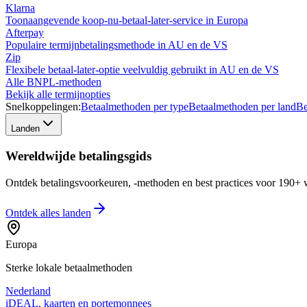
Klarna
Toonaangevende koop-nu-betaal-later-service in Europa
Afterpay
Populaire termijnbetalingsmethode in AU en de VS
Zip
Flexibele betaal-later-optie veelvuldig gebruikt in AU en de VS
Alle BNPL-methoden
Bekijk alle termijnopties
Snelkoppelingen:
Betaalmethoden per type
Betaalmethoden per land
Be
Landen
Wereldwijde betalingsgids
Ontdek betalingsvoorkeuren, -methoden en best practices voor 190+ w
Ontdek alles
landen
Europa
Sterke lokale betaalmethoden
Nederland
iDEAL, kaarten en portemonnees