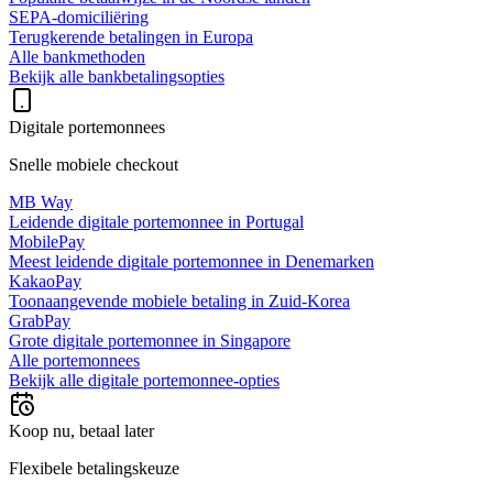
SEPA-domiciliëring
Terugkerende betalingen in Europa
Alle bankmethoden
Bekijk alle bankbetalingsopties
Digitale portemonnees
Snelle mobiele checkout
MB Way
Leidende digitale portemonnee in Portugal
MobilePay
Meest leidende digitale portemonnee in Denemarken
KakaoPay
Toonaangevende mobiele betaling in Zuid-Korea
GrabPay
Grote digitale portemonnee in Singapore
Alle portemonnees
Bekijk alle digitale portemonnee-opties
Koop nu, betaal later
Flexibele betalingskeuze