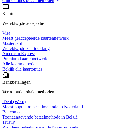
Ontdek alles
betaalmethoden
Kaarten
Wereldwijde acceptatie
Visa
Meest geaccepteerde kaartennetwerk
Mastercard
Wereldwijde kaartdekking
American Express
Premium kaartennetwerk
Alle kaartmethoden
Bekijk alle kaartopties
Bankbetalingen
Vertrouwde lokale methoden
iDeal (Wero)
Meest populaire betaalmethode in Nederland
Bancontact
Toonaangevende betaalmethode in België
Trustly
Populaire betaalwijze in de Noordse landen