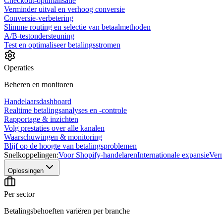
Checkout-optimalisatie
Verminder uitval en verhoog conversie
Conversie-verbetering
Slimme routing en selectie van betaalmethoden
A/B-testondersteuning
Test en optimaliseer betalingsstromen
Operaties
Beheren en monitoren
Handelaarsdashboard
Realtime betalingsanalyses en -controle
Rapportage & inzichten
Volg prestaties over alle kanalen
Waarschuwingen & monitoring
Blijf op de hoogte van betalingsproblemen
Snelkoppelingen:
Voor Shopify-handelaren
Internationale expansie
Ver
Oplossingen
Per sector
Betalingsbehoeften variëren per branche