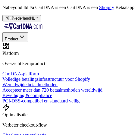
Nabeyond ltd t/a CartDNA is een
CartDNA is een
Shopify
Betaalapp
🇳🇱
Nederland
NL
Product
Platform
Overzicht kernproduct
CartDNA-platform
Volledige betalingsinfrastructuur voor Shopify
Wereldwijde betaalmethoden
Accepteer meer dan 720 betaalmethoden wereldwijd
Beveiliging & compliance
PCI-DSS-compatibel en standaard veilig
Optimalisatie
Verbeter checkout-flow