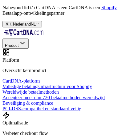
Nabeyond ltd t/a CartDNA is een
CartDNA is een
Shopify
Betaalapp-ontwikkelingspartner
🇳🇱
Nederland
NL
Product
Platform
Overzicht kernproduct
CartDNA-platform
Volledige betalingsinfrastructuur voor Shopify
Wereldwijde betaalmethoden
Accepteer meer dan 720 betaalmethoden wereldwijd
Beveiliging & compliance
PCI-DSS-compatibel en standaard veilig
Optimalisatie
Verbeter checkout-flow