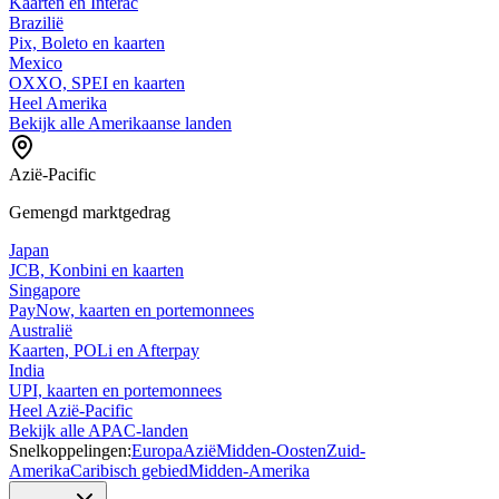
Kaarten en Interac
Brazilië
Pix, Boleto en kaarten
Mexico
OXXO, SPEI en kaarten
Heel Amerika
Bekijk alle Amerikaanse landen
Azië-Pacific
Gemengd marktgedrag
Japan
JCB, Konbini en kaarten
Singapore
PayNow, kaarten en portemonnees
Australië
Kaarten, POLi en Afterpay
India
UPI, kaarten en portemonnees
Heel Azië-Pacific
Bekijk alle APAC-landen
Snelkoppelingen:
Europa
Azië
Midden-Oosten
Zuid-
Amerika
Caribisch gebied
Midden-Amerika