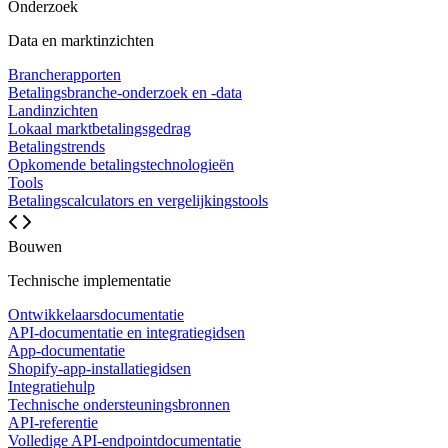
Onderzoek
Data en marktinzichten
Brancherapporten
Betalingsbranche-onderzoek en -data
Landinzichten
Lokaal marktbetalingsgedrag
Betalingstrends
Opkomende betalingstechnologieën
Tools
Betalingscalculators en vergelijkingstools
Bouwen
Technische implementatie
Ontwikkelaarsdocumentatie
API-documentatie en integratiegidsen
App-documentatie
Shopify-app-installatiegidsen
Integratiehulp
Technische ondersteuningsbronnen
API-referentie
Volledige API-endpointdocumentatie