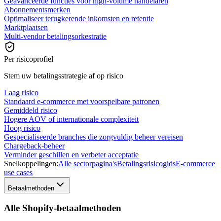
Geavanceerde functies voor high-volume handelaren
Abonnementsmerken
Optimaliseer terugkerende inkomsten en retentie
Marktplaatsen
Multi-vendor betalingsorkestratie
Per risicoprofiel
Stem uw betalingsstrategie af op risico
Laag risico
Standaard e-commerce met voorspelbare patronen
Gemiddeld risico
Hogere AOV of internationale complexiteit
Hoog risico
Gespecialiseerde branches die zorgvuldig beheer vereisen
Chargeback-beheer
Verminder geschillen en verbeter acceptatie
Snelkoppelingen:
Alle sectorpagina's
Betalingsrisicogids
E-commerce
use cases
Betaalmethoden
Alle Shopify-betaalmethoden