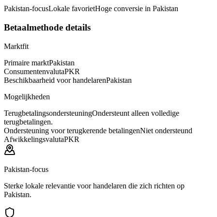
Pakistan-focus
Lokale favoriet
Hoge conversie in Pakistan
Betaalmethode details
Marktfit
Primaire markt
Pakistan
Consumentenvaluta
PKR
Beschikbaarheid voor handelaren
Pakistan
Mogelijkheden
Terugbetalingsondersteuning
Ondersteunt alleen volledige
terugbetalingen.
Ondersteuning voor terugkerende betalingen
Niet ondersteund
Afwikkelingsvaluta
PKR
Pakistan-focus
Sterke lokale relevantie voor handelaren die zich richten op
Pakistan.