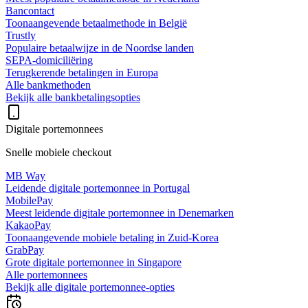
Bancontact
Toonaangevende betaalmethode in België
Trustly
Populaire betaalwijze in de Noordse landen
SEPA-domiciliëring
Terugkerende betalingen in Europa
Alle bankmethoden
Bekijk alle bankbetalingsopties
Digitale portemonnees
Snelle mobiele checkout
MB Way
Leidende digitale portemonnee in Portugal
MobilePay
Meest leidende digitale portemonnee in Denemarken
KakaoPay
Toonaangevende mobiele betaling in Zuid-Korea
GrabPay
Grote digitale portemonnee in Singapore
Alle portemonnees
Bekijk alle digitale portemonnee-opties