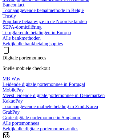
Bancontact
Toonaangevende betaalmethode in België
Trustly
Populaire betaalwijze in de Noordse landen
SEPA-domiciliëring
Terugkerende betalingen in Europa
Alle bankmethoden
Bekijk alle bankbetalingsopties
Digitale portemonnees
Snelle mobiele checkout
MB Way
Leidende digitale portemonnee in Portugal
MobilePay
Meest leidende digitale portemonnee in Denemarken
KakaoPay
Toonaangevende mobiele betaling in Zuid-Korea
GrabPay
Grote digitale portemonnee in Singapore
Alle portemonnees
Bekijk alle digitale portemonnee-opties