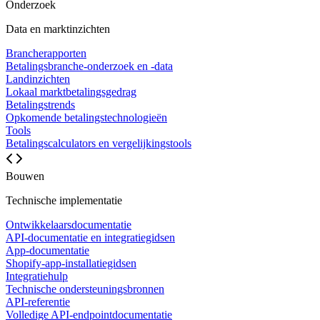
Onderzoek
Data en marktinzichten
Brancherapporten
Betalingsbranche-onderzoek en -data
Landinzichten
Lokaal marktbetalingsgedrag
Betalingstrends
Opkomende betalingstechnologieën
Tools
Betalingscalculators en vergelijkingstools
Bouwen
Technische implementatie
Ontwikkelaarsdocumentatie
API-documentatie en integratiegidsen
App-documentatie
Shopify-app-installatiegidsen
Integratiehulp
Technische ondersteuningsbronnen
API-referentie
Volledige API-endpointdocumentatie