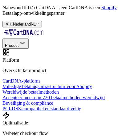
Nabeyond ltd t/a CartDNA is een
CartDNA is een
Shopify
Betaalapp-ontwikkelingspartner
🇳🇱
Nederland
NL
Product
Platform
Overzicht kernproduct
CartDNA-platform
Volledige betalingsinfrastructuur voor Shopify
Wereldwijde betaalmethoden
Accepteer meer dan 720 betaalmethoden wereldwijd
Beveiliging & compliance
PCI-DSS-compatibel en standaard veilig
Optimalisatie
Verbeter checkout-flow