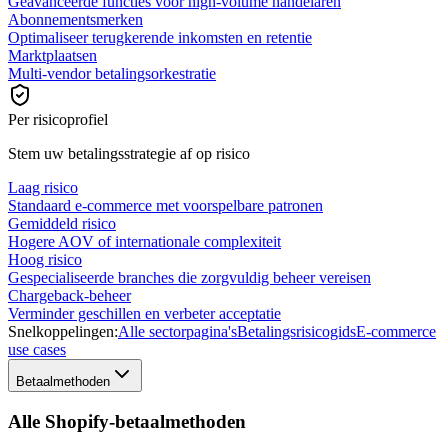
Geavanceerde functies voor high-volume handelaren
Abonnementsmerken
Optimaliseer terugkerende inkomsten en retentie
Marktplaatsen
Multi-vendor betalingsorkestratie
Per risicoprofiel
Stem uw betalingsstrategie af op risico
Laag risico
Standaard e-commerce met voorspelbare patronen
Gemiddeld risico
Hogere AOV of internationale complexiteit
Hoog risico
Gespecialiseerde branches die zorgvuldig beheer vereisen
Chargeback-beheer
Verminder geschillen en verbeter acceptatie
Snelkoppelingen:
Alle sectorpagina's
Betalingsrisicogids
E-commerce
use cases
Betaalmethoden
Alle Shopify-betaalmethoden