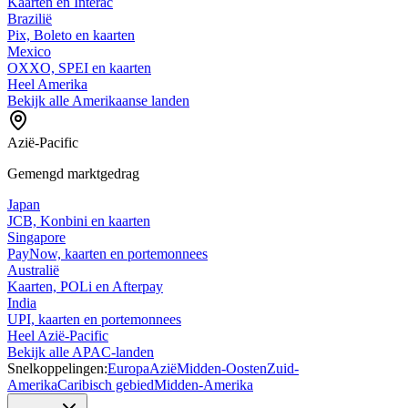
Kaarten en Interac
Brazilië
Pix, Boleto en kaarten
Mexico
OXXO, SPEI en kaarten
Heel Amerika
Bekijk alle Amerikaanse landen
Azië-Pacific
Gemengd marktgedrag
Japan
JCB, Konbini en kaarten
Singapore
PayNow, kaarten en portemonnees
Australië
Kaarten, POLi en Afterpay
India
UPI, kaarten en portemonnees
Heel Azië-Pacific
Bekijk alle APAC-landen
Snelkoppelingen:
Europa
Azië
Midden-Oosten
Zuid-
Amerika
Caribisch gebied
Midden-Amerika