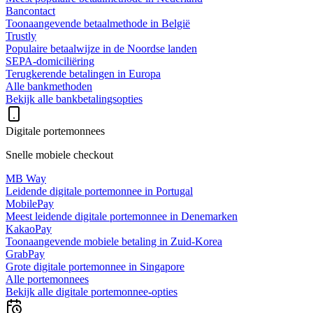
Bancontact
Toonaangevende betaalmethode in België
Trustly
Populaire betaalwijze in de Noordse landen
SEPA-domiciliëring
Terugkerende betalingen in Europa
Alle bankmethoden
Bekijk alle bankbetalingsopties
Digitale portemonnees
Snelle mobiele checkout
MB Way
Leidende digitale portemonnee in Portugal
MobilePay
Meest leidende digitale portemonnee in Denemarken
KakaoPay
Toonaangevende mobiele betaling in Zuid-Korea
GrabPay
Grote digitale portemonnee in Singapore
Alle portemonnees
Bekijk alle digitale portemonnee-opties