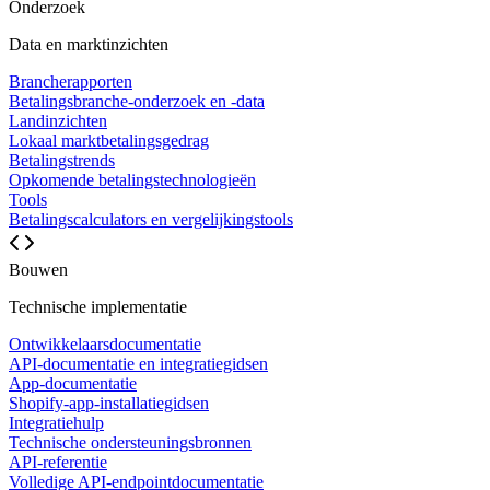
Onderzoek
Data en marktinzichten
Brancherapporten
Betalingsbranche-onderzoek en -data
Landinzichten
Lokaal marktbetalingsgedrag
Betalingstrends
Opkomende betalingstechnologieën
Tools
Betalingscalculators en vergelijkingstools
Bouwen
Technische implementatie
Ontwikkelaarsdocumentatie
API-documentatie en integratiegidsen
App-documentatie
Shopify-app-installatiegidsen
Integratiehulp
Technische ondersteuningsbronnen
API-referentie
Volledige API-endpointdocumentatie