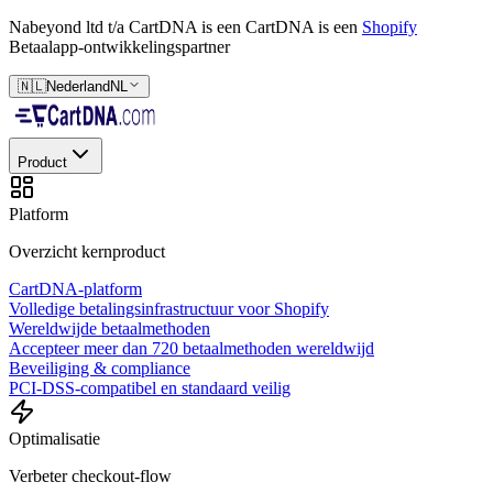
Nabeyond ltd t/a CartDNA is een
CartDNA is een
Shopify
Betaalapp-ontwikkelingspartner
🇳🇱
Nederland
NL
Product
Platform
Overzicht kernproduct
CartDNA-platform
Volledige betalingsinfrastructuur voor Shopify
Wereldwijde betaalmethoden
Accepteer meer dan 720 betaalmethoden wereldwijd
Beveiliging & compliance
PCI-DSS-compatibel en standaard veilig
Optimalisatie
Verbeter checkout-flow