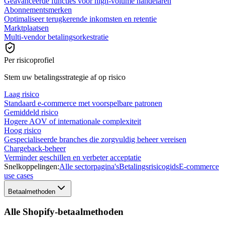
Geavanceerde functies voor high-volume handelaren
Abonnementsmerken
Optimaliseer terugkerende inkomsten en retentie
Marktplaatsen
Multi-vendor betalingsorkestratie
Per risicoprofiel
Stem uw betalingsstrategie af op risico
Laag risico
Standaard e-commerce met voorspelbare patronen
Gemiddeld risico
Hogere AOV of internationale complexiteit
Hoog risico
Gespecialiseerde branches die zorgvuldig beheer vereisen
Chargeback-beheer
Verminder geschillen en verbeter acceptatie
Snelkoppelingen:
Alle sectorpagina's
Betalingsrisicogids
E-commerce
use cases
Betaalmethoden
Alle Shopify-betaalmethoden