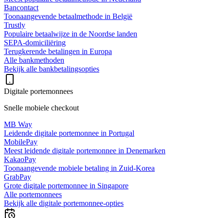
Bancontact
Toonaangevende betaalmethode in België
Trustly
Populaire betaalwijze in de Noordse landen
SEPA-domiciliëring
Terugkerende betalingen in Europa
Alle bankmethoden
Bekijk alle bankbetalingsopties
Digitale portemonnees
Snelle mobiele checkout
MB Way
Leidende digitale portemonnee in Portugal
MobilePay
Meest leidende digitale portemonnee in Denemarken
KakaoPay
Toonaangevende mobiele betaling in Zuid-Korea
GrabPay
Grote digitale portemonnee in Singapore
Alle portemonnees
Bekijk alle digitale portemonnee-opties