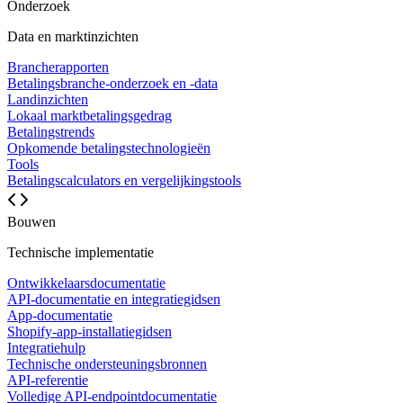
Onderzoek
Data en marktinzichten
Brancherapporten
Betalingsbranche-onderzoek en -data
Landinzichten
Lokaal marktbetalingsgedrag
Betalingstrends
Opkomende betalingstechnologieën
Tools
Betalingscalculators en vergelijkingstools
Bouwen
Technische implementatie
Ontwikkelaarsdocumentatie
API-documentatie en integratiegidsen
App-documentatie
Shopify-app-installatiegidsen
Integratiehulp
Technische ondersteuningsbronnen
API-referentie
Volledige API-endpointdocumentatie