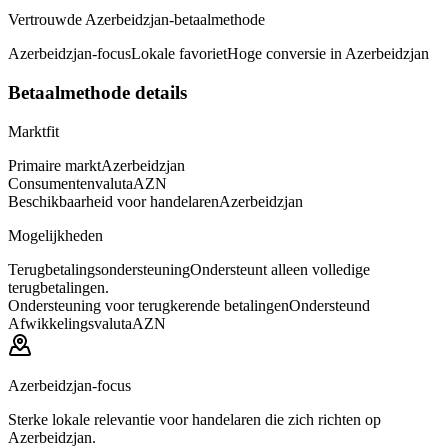
Vertrouwde Azerbeidzjan-betaalmethode
Azerbeidzjan-focus
Lokale favoriet
Hoge conversie in Azerbeidzjan
Betaalmethode details
Marktfit
Primaire markt
Azerbeidzjan
Consumentenvaluta
AZN
Beschikbaarheid voor handelaren
Azerbeidzjan
Mogelijkheden
Terugbetalingsondersteuning
Ondersteunt alleen volledige
terugbetalingen.
Ondersteuning voor terugkerende betalingen
Ondersteund
Afwikkelingsvaluta
AZN
Azerbeidzjan-focus
Sterke lokale relevantie voor handelaren die zich richten op
Azerbeidzjan.