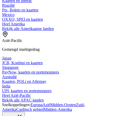
Kaarten en Interac
Brazilië
Pix, Boleto en kaarten
Mexico
OXXO, SPEI en kaarten
Heel Amerika
Bekijk alle Amerikaanse landen
Azië-Pacific
Gemengd marktgedrag
Japan
JCB, Konbini en kaarten
Singapore
PayNow, kaarten en portemonnees
Australië
Kaarten, POLi en Afterpay
India
UPI, kaarten en portemonnees
Heel Azië-Pacific
Bekijk alle APAC-landen
Snelkoppelingen:
Europa
Azië
Midden-Oosten
Zuid-
Amerika
Caribisch gebied
Midden-Amerika