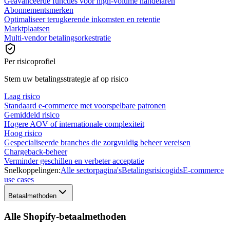
Geavanceerde functies voor high-volume handelaren
Abonnementsmerken
Optimaliseer terugkerende inkomsten en retentie
Marktplaatsen
Multi-vendor betalingsorkestratie
Per risicoprofiel
Stem uw betalingsstrategie af op risico
Laag risico
Standaard e-commerce met voorspelbare patronen
Gemiddeld risico
Hogere AOV of internationale complexiteit
Hoog risico
Gespecialiseerde branches die zorgvuldig beheer vereisen
Chargeback-beheer
Verminder geschillen en verbeter acceptatie
Snelkoppelingen:
Alle sectorpagina's
Betalingsrisicogids
E-commerce
use cases
Betaalmethoden
Alle Shopify-betaalmethoden