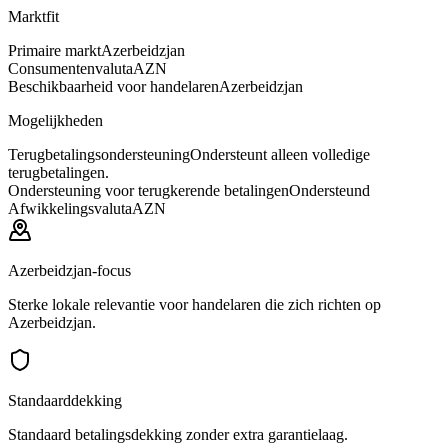
Marktfit
Primaire markt
Azerbeidzjan
Consumentenvaluta
AZN
Beschikbaarheid voor handelaren
Azerbeidzjan
Mogelijkheden
Terugbetalingsondersteuning
Ondersteunt alleen volledige
terugbetalingen.
Ondersteuning voor terugkerende betalingen
Ondersteund
Afwikkelingsvaluta
AZN
Azerbeidzjan-focus
Sterke lokale relevantie voor handelaren die zich richten op
Azerbeidzjan.
Standaarddekking
Standaard betalingsdekking zonder extra garantielaag.