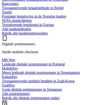
Bancontact
Toonaangevende betaalmethode in België
Trustly
Populaire betaalwijze in de Noordse landen
SEPA-domiciliëring
Terugkerende betalingen in Europa
Alle bankmethoden
Bekijk alle bankbetalingsopties
Digitale portemonnees
Snelle mobiele checkout
MB Way
Leidende digitale portemonnee in Portugal
MobilePay
Meest leidende digitale portemonnee in Denemarken
KakaoPay
Toonaangevende mobiele betaling in Zuid-Korea
GrabPay
Grote digitale portemonnee in Singapore
Alle portemonnees
Bekijk alle digitale portemonnee-opties