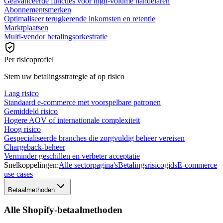
Geavanceerde functies voor high-volume handelaren
Abonnementsmerken
Optimaliseer terugkerende inkomsten en retentie
Marktplaatsen
Multi-vendor betalingsorkestratie
Per risicoprofiel
Stem uw betalingsstrategie af op risico
Laag risico
Standaard e-commerce met voorspelbare patronen
Gemiddeld risico
Hogere AOV of internationale complexiteit
Hoog risico
Gespecialiseerde branches die zorgvuldig beheer vereisen
Chargeback-beheer
Verminder geschillen en verbeter acceptatie
Snelkoppelingen:
Alle sectorpagina's
Betalingsrisicogids
E-commerce
use cases
Betaalmethoden
Alle Shopify-betaalmethoden