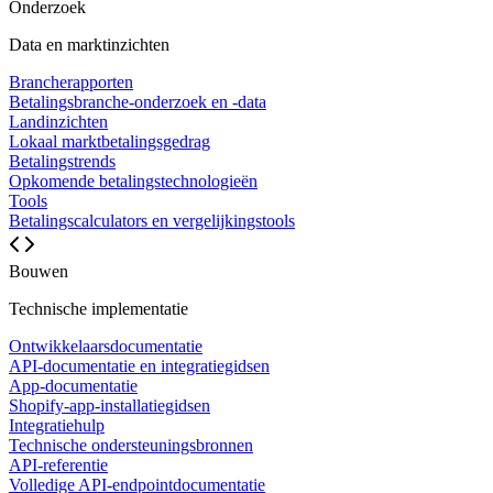
Onderzoek
Data en marktinzichten
Brancherapporten
Betalingsbranche-onderzoek en -data
Landinzichten
Lokaal marktbetalingsgedrag
Betalingstrends
Opkomende betalingstechnologieën
Tools
Betalingscalculators en vergelijkingstools
Bouwen
Technische implementatie
Ontwikkelaarsdocumentatie
API-documentatie en integratiegidsen
App-documentatie
Shopify-app-installatiegidsen
Integratiehulp
Technische ondersteuningsbronnen
API-referentie
Volledige API-endpointdocumentatie