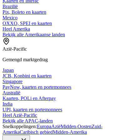
Kaarten en Interac
Brazilië
Pix, Boleto en kaarten
Mexico
OXXO, SPEI en kaarten
Heel Amerika
Bekijk alle Amerikaanse landen
Azië-Pacific
Gemengd marktgedrag
Japan
JCB, Konbini en kaarten
Singapore
PayNow, kaarten en portemonnees
Australië
Kaarten, POLi en Afterpay
India
UPI, kaarten en portemonnees
Heel Azië-Pacific
Bekijk alle APAC-landen
Snelkoppelingen:
Europa
Azië
Midden-Oosten
Zuid-
Amerika
Caribisch gebied
Midden-Amerika