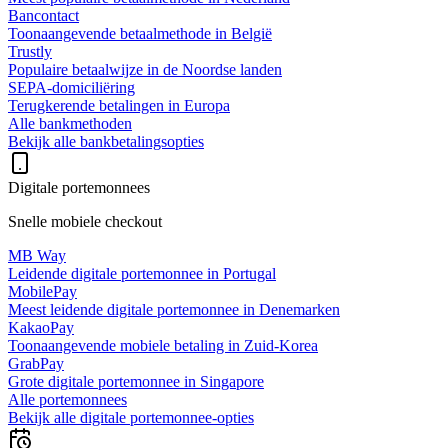
Bancontact
Toonaangevende betaalmethode in België
Trustly
Populaire betaalwijze in de Noordse landen
SEPA-domiciliëring
Terugkerende betalingen in Europa
Alle bankmethoden
Bekijk alle bankbetalingsopties
Digitale portemonnees
Snelle mobiele checkout
MB Way
Leidende digitale portemonnee in Portugal
MobilePay
Meest leidende digitale portemonnee in Denemarken
KakaoPay
Toonaangevende mobiele betaling in Zuid-Korea
GrabPay
Grote digitale portemonnee in Singapore
Alle portemonnees
Bekijk alle digitale portemonnee-opties