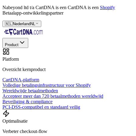
Nabeyond ltd t/a CartDNA is een
CartDNA is een
Shopify
Betaalapp-ontwikkelingspartner
🇳🇱
Nederland
NL
Product
Platform
Overzicht kernproduct
CartDNA-platform
Volledige betalingsinfrastructuur voor Shopify
Wereldwijde betaalmethoden
Accepteer meer dan 720 betaalmethoden wereldwijd
Beveiliging & compliance
PCI-DSS-compatibel en standaard veilig
Optimalisatie
Verbeter checkout-flow