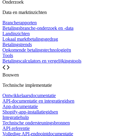
Onderzoek
Data en marktinzichten
Brancherapporten
Betalingsbranche-onderzoek en -data
Landinzichten
Lokaal marktbetalingsgedrag
Betalingstrends
Opkomende betalingstechnologieën
Tools
Betalingscalculators en vergelijkingstools
Bouwen
Technische implementatie
Ontwikkelaarsdocumentatie
API-documentatie en integratiegidsen
App-documentatie
Shopify-app-installatiegidsen
Integratiehulp
Technische ondersteuningsbronnen
API-referentie
Volledige API-endpointdocumentatie