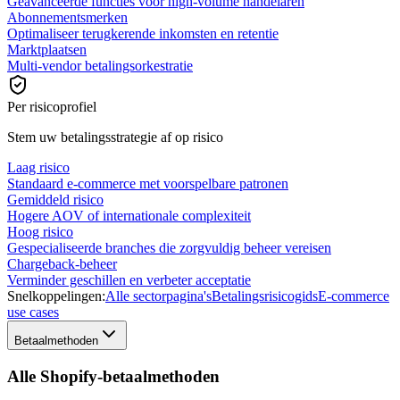
Geavanceerde functies voor high-volume handelaren
Abonnementsmerken
Optimaliseer terugkerende inkomsten en retentie
Marktplaatsen
Multi-vendor betalingsorkestratie
Per risicoprofiel
Stem uw betalingsstrategie af op risico
Laag risico
Standaard e-commerce met voorspelbare patronen
Gemiddeld risico
Hogere AOV of internationale complexiteit
Hoog risico
Gespecialiseerde branches die zorgvuldig beheer vereisen
Chargeback-beheer
Verminder geschillen en verbeter acceptatie
Snelkoppelingen:
Alle sectorpagina's
Betalingsrisicogids
E-commerce
use cases
Betaalmethoden
Alle Shopify-betaalmethoden