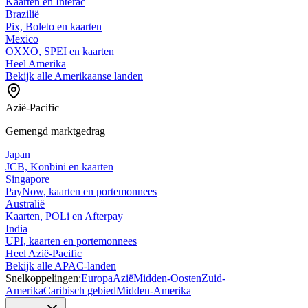
Kaarten en Interac
Brazilië
Pix, Boleto en kaarten
Mexico
OXXO, SPEI en kaarten
Heel Amerika
Bekijk alle Amerikaanse landen
Azië-Pacific
Gemengd marktgedrag
Japan
JCB, Konbini en kaarten
Singapore
PayNow, kaarten en portemonnees
Australië
Kaarten, POLi en Afterpay
India
UPI, kaarten en portemonnees
Heel Azië-Pacific
Bekijk alle APAC-landen
Snelkoppelingen:
Europa
Azië
Midden-Oosten
Zuid-
Amerika
Caribisch gebied
Midden-Amerika