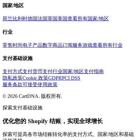
国家/地区
荷兰
比利时
德国
法国
英国
美国
查看所有国家/地区
行业
零售
时尚
电子产品
数字商品
订阅服务
游戏
查看所有行业
支付基础设施
支付方式
支付货币
支付行业
国家/地区支付指南
隐私政策
Cookie 政策
GDPR
PCI DSS
服务条款
可接受使用政策
©
2026
CartDNA
.
版权所有
.
探索支付基础设施
优化您的 Shopify 结账，实现全球增长
探索可提高各市场结账转化率的支付方式、国家/地区和基础