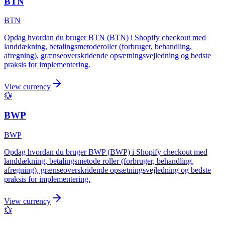
BTN
BTN
Opdag hvordan du bruger BTN (BTN) i Shopify checkout med
landdækning, betalingsmetoderoller (forbruger, behandling,
afregning), grænseoverskridende opsætningsvejledning og bedste
praksis for implementering.
View currency
💱
BWP
BWP
Opdag hvordan du bruger BWP (BWP) i Shopify checkout med
landdækning, betalingsmetode roller (forbruger, behandling,
afregning), grænseoverskridende opsætningsvejledning og bedste
praksis for implementering.
View currency
💱