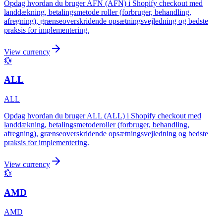
Opdag hvordan du bruger AFN (AFN) i Shopify checkout med
landdækning, betalingsmetode roller (forbruger, behandling,
afregning), grænseoverskridende opsætningsvejledning og bedste
praksis for implementering.
View currency
💱
ALL
ALL
Opdag hvordan du bruger ALL (ALL) i Shopify checkout med
landdækning, betalingsmetoderoller (forbruger, behandling,
afregning), grænseoverskridende opsætningsvejledning og bedste
praksis for implementering.
View currency
💱
AMD
AMD