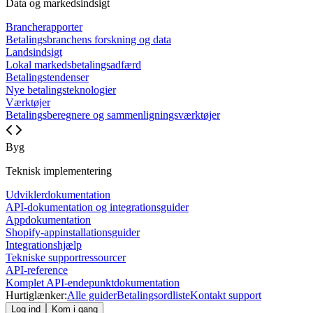
Data og markedsindsigt
Brancherapporter
Betalingsbranchens forskning og data
Landsindsigt
Lokal markedsbetalingsadfærd
Betalingstendenser
Nye betalingsteknologier
Værktøjer
Betalingsberegnere og sammenligningsværktøjer
Byg
Teknisk implementering
Udviklerdokumentation
API-dokumentation og integrationsguider
Appdokumentation
Shopify-appinstallationsguider
Integrationshjælp
Tekniske supportressourcer
API-reference
Komplet API-endepunktdokumentation
Hurtiglænker:
Alle guider
Betalingsordliste
Kontakt support
Log ind
Kom i gang