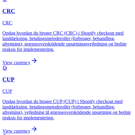
CRC
CRC
Opdag hvordan du bruger CRC (CRC) i Shopify checkout med
landdækning, betalingsmetoderoller (forbruger, behandling,
afregning), grænseoverskridende opsætningsvejledning og bedste
praksis for implementering.
View currency
💱
CUP
CUP
Opdag hvordan du bruger CUP (CUP) i Shopify checkout med
landdækning, betalingsmetoderoller (forbruger, behandling,
afregning), vejledning til grænseoverskridende opsætning og bedste
praksis for implementering.
View currency