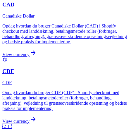
CAD
Canadiske Dollar
Opdag hvordan du bruger Canadiske Dollar (CAD) i Shopify
checkout med landdækning, betalingsmetode roller (forbruger,
behandling, afregning), grænseoverskridende opsætningsvejledning
og bedste praksis for implementering.
View currency
💱
CDF
CDF
Opdag hvordan du bruger CDF (CDF) i Shopify checkout med
landdækning, betalingsmetoderoller (forbruger, behandling,
afregning), vejledning til grænseoverskridende opsætning og bedste
praksis for implementering.
View currency
🇨🇭