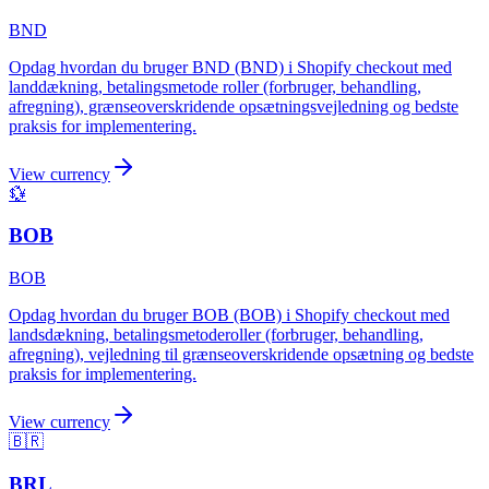
BND
Opdag hvordan du bruger BND (BND) i Shopify checkout med
landdækning, betalingsmetode roller (forbruger, behandling,
afregning), grænseoverskridende opsætningsvejledning og bedste
praksis for implementering.
View currency
💱
BOB
BOB
Opdag hvordan du bruger BOB (BOB) i Shopify checkout med
landsdækning, betalingsmetoderoller (forbruger, behandling,
afregning), vejledning til grænseoverskridende opsætning og bedste
praksis for implementering.
View currency
🇧🇷
BRL