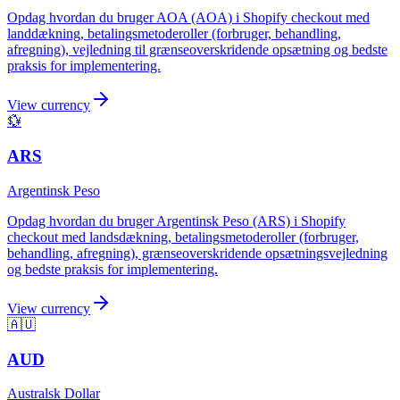
Opdag hvordan du bruger AOA (AOA) i Shopify checkout med
landdækning, betalingsmetoderoller (forbruger, behandling,
afregning), vejledning til grænseoverskridende opsætning og bedste
praksis for implementering.
View currency
💱
ARS
Argentinsk Peso
Opdag hvordan du bruger Argentinsk Peso (ARS) i Shopify
checkout med landsdækning, betalingsmetoderoller (forbruger,
behandling, afregning), grænseoverskridende opsætningsvejledning
og bedste praksis for implementering.
View currency
🇦🇺
AUD
Australsk Dollar