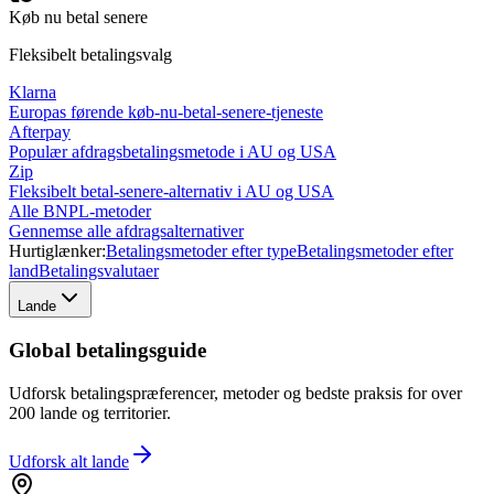
Køb nu betal senere
Fleksibelt betalingsvalg
Klarna
Europas førende køb-nu-betal-senere-tjeneste
Afterpay
Populær afdragsbetalingsmetode i AU og USA
Zip
Fleksibelt betal-senere-alternativ i AU og USA
Alle BNPL-metoder
Gennemse alle afdragsalternativer
Hurtiglænker:
Betalingsmetoder efter type
Betalingsmetoder efter
land
Betalingsvalutaer
Lande
Global betalingsguide
Udforsk betalingspræferencer, metoder og bedste praksis for over
200 lande og territorier.
Udforsk alt
lande