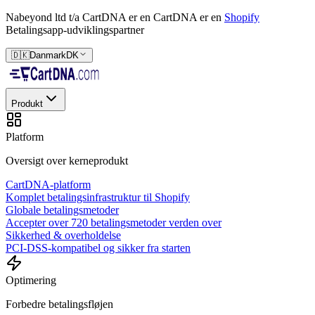
Nabeyond ltd t/a CartDNA er en
CartDNA er en
Shopify
Betalingsapp-udviklingspartner
🇩🇰
Danmark
DK
Produkt
Platform
Oversigt over kerneprodukt
CartDNA-platform
Komplet betalingsinfrastruktur til Shopify
Globale betalingsmetoder
Accepter over 720 betalingsmetoder verden over
Sikkerhed & overholdelse
PCI-DSS-kompatibel og sikker fra starten
Optimering
Forbedre betalingsfløjen