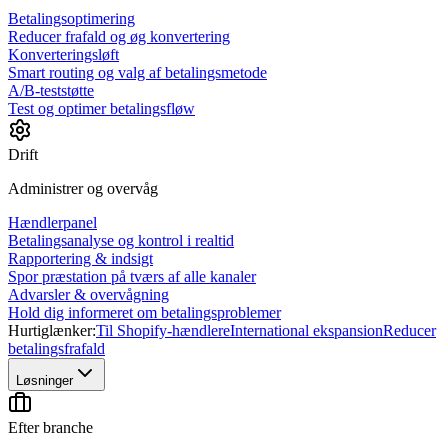
Betalingsoptimering
Reducer frafald og øg konvertering
Konverteringsløft
Smart routing og valg af betalingsmetode
A/B-teststøtte
Test og optimer betalingsfløw
Drift
Administrer og overvåg
Hændlerpanel
Betalingsanalyse og kontrol i realtid
Rapportering & indsigt
Spor præstation på tværs af alle kanaler
Advarsler & overvågning
Hold dig informeret om betalingsproblemer
Hurtiglænker:
Til Shopify-hændlere
International ekspansion
Reducer
betalingsfrafald
Løsninger
Efter branche