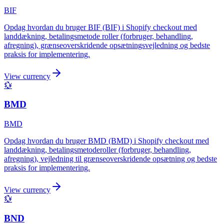
BIF
Opdag hvordan du bruger BIF (BIF) i Shopify checkout med
landdækning, betalingsmetode roller (forbruger, behandling,
afregning), grænseoverskridende opsætningsvejledning og bedste
praksis for implementering.
View currency
💱
BMD
BMD
Opdag hvordan du bruger BMD (BMD) i Shopify checkout med
landdækning, betalingsmetoderoller (forbruger, behandling,
afregning), vejledning til grænseoverskridende opsætning og bedste
praksis for implementering.
View currency
💱
BND