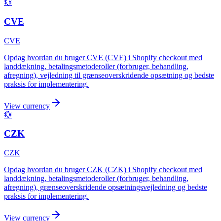
💱
CVE
CVE
Opdag hvordan du bruger CVE (CVE) i Shopify checkout med
landdækning, betalingsmetoderoller (forbruger, behandling,
afregning), vejledning til grænseoverskridende opsætning og bedste
praksis for implementering.
View currency
💱
CZK
CZK
Opdag hvordan du bruger CZK (CZK) i Shopify checkout med
landdækning, betalingsmetoderoller (forbruger, behandling,
afregning), grænseoverskridende opsætningsvejledning og bedste
praksis for implementering.
View currency