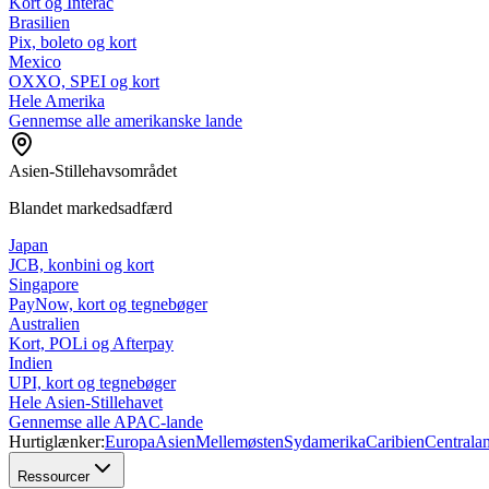
Kort og Interac
Brasilien
Pix, boleto og kort
Mexico
OXXO, SPEI og kort
Hele Amerika
Gennemse alle amerikanske lande
Asien-Stillehavsområdet
Blandet markedsadfærd
Japan
JCB, konbini og kort
Singapore
PayNow, kort og tegnebøger
Australien
Kort, POLi og Afterpay
Indien
UPI, kort og tegnebøger
Hele Asien-Stillehavet
Gennemse alle APAC-lande
Hurtiglænker:
Europa
Asien
Mellemøsten
Sydamerika
Caribien
Centrala
Ressourcer