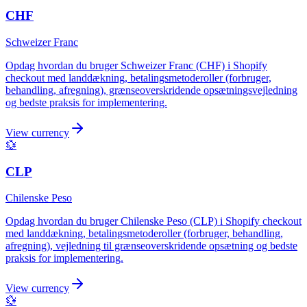
CHF
Schweizer Franc
Opdag hvordan du bruger Schweizer Franc (CHF) i Shopify
checkout med landdækning, betalingsmetoderoller (forbruger,
behandling, afregning), grænseoverskridende opsætningsvejledning
og bedste praksis for implementering.
View currency
💱
CLP
Chilenske Peso
Opdag hvordan du bruger Chilenske Peso (CLP) i Shopify checkout
med landdækning, betalingsmetoderoller (forbruger, behandling,
afregning), vejledning til grænseoverskridende opsætning og bedste
praksis for implementering.
View currency
💱