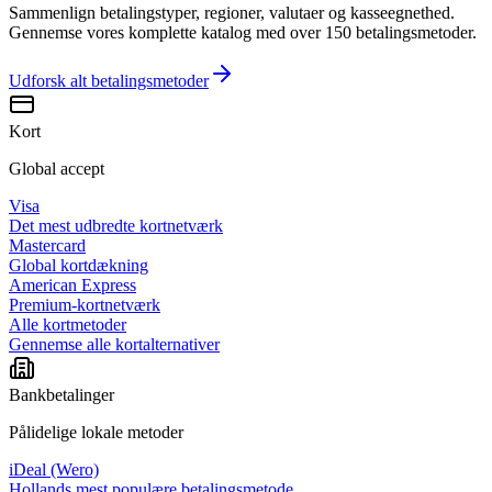
Sammenlign betalingstyper, regioner, valutaer og kasseegnethed.
Gennemse vores komplette katalog med over 150 betalingsmetoder.
Udforsk alt
betalingsmetoder
Kort
Global accept
Visa
Det mest udbredte kortnetværk
Mastercard
Global kortdækning
American Express
Premium-kortnetværk
Alle kortmetoder
Gennemse alle kortalternativer
Bankbetalinger
Pålidelige lokale metoder
iDeal (Wero)
Hollands mest populære betalingsmetode