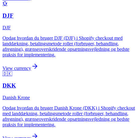
💱
DJF
DJF
Opdag hvordan du bruger DJF (DJF) i Shopify checkout med
landdækning, betalingsmetode roller (forbruger, behandling,
afregning), grænseoverskridende opsætningsvejledning og bedste
praksis for implementering.
View currency
🇩🇰
DKK
Danish Krone
Opdag hvordan du bruger Danish Krone (DKK) i Shopify checkout
med landdækning, betalingsmetode roller (forbruger, behandling,
afregning), grænseoverskridende opsætningsvejledning og bedste
praksis for implementering.