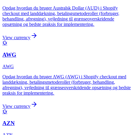
Opdag hvordan du bruger Australsk Dollar (AUD) i Shopify
checkout med landdækning, betalingsmetoderoller (forbruger,
behandling, afregning), vejledning til grænseoverskridende
opsætning og bedste praksis for implementering.
View currency
💱
AWG
AWG
Opdag hvordan du bruger AWG (AWG) i Shopify checkout med
landdækning, betalingsmetoderoller (forbruger, behandling,
afregning), vejledning til grænseoverskridende opsætning og bedste
praksis for implementering.
View currency
💱
AZN
AZN