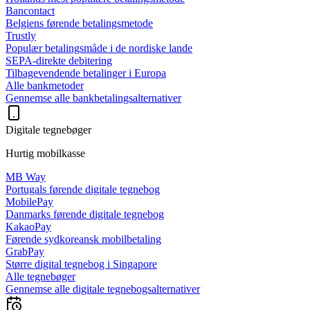
Bancontact
Belgiens førende betalingsmetode
Trustly
Populær betalingsmåde i de nordiske lande
SEPA-direkte debitering
Tilbagevendende betalinger i Europa
Alle bankmetoder
Gennemse alle bankbetalingsalternativer
Digitale tegnebøger
Hurtig mobilkasse
MB Way
Portugals førende digitale tegnebog
MobilePay
Danmarks førende digitale tegnebog
KakaoPay
Førende sydkoreansk mobilbetaling
GrabPay
Større digital tegnebog i Singapore
Alle tegnebøger
Gennemse alle digitale tegnebogsalternativer