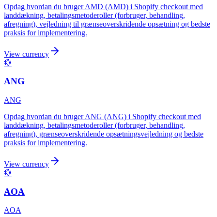
Opdag hvordan du bruger AMD (AMD) i Shopify checkout med
landdækning, betalingsmetoderoller (forbruger, behandling,
afregning), vejledning til grænseoverskridende opsætning og bedste
praksis for implementering.
View currency
💱
ANG
ANG
Opdag hvordan du bruger ANG (ANG) i Shopify checkout med
landdækning, betalingsmetoderoller (forbruger, behandling,
afregning), grænseoverskridende opsætningsvejledning og bedste
praksis for implementering.
View currency
💱
AOA
AOA