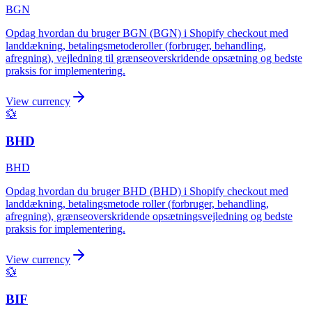
BGN
Opdag hvordan du bruger BGN (BGN) i Shopify checkout med
landdækning, betalingsmetoderoller (forbruger, behandling,
afregning), vejledning til grænseoverskridende opsætning og bedste
praksis for implementering.
View currency
💱
BHD
BHD
Opdag hvordan du bruger BHD (BHD) i Shopify checkout med
landdækning, betalingsmetode roller (forbruger, behandling,
afregning), grænseoverskridende opsætningsvejledning og bedste
praksis for implementering.
View currency
💱
BIF