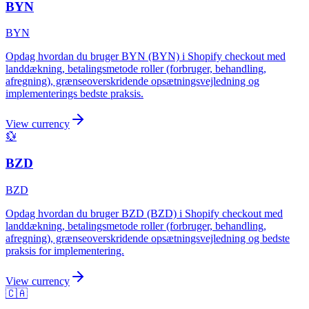
BYN
BYN
Opdag hvordan du bruger BYN (BYN) i Shopify checkout med
landdækning, betalingsmetode roller (forbruger, behandling,
afregning), grænseoverskridende opsætningsvejledning og
implementerings bedste praksis.
View currency
💱
BZD
BZD
Opdag hvordan du bruger BZD (BZD) i Shopify checkout med
landdækning, betalingsmetode roller (forbruger, behandling,
afregning), grænseoverskridende opsætningsvejledning og bedste
praksis for implementering.
View currency
🇨🇦