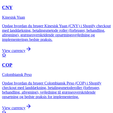
CNY
Kinesisk Yuan
Opdag hvordan du bruger Kinesisk Yuan (CNY) i Shopify checkout
med landdækning, betalingsmetode roller (forbruger, behandling,
afregning), grænseoverskridende opsætningsvejledning og
implementerings bedste praksis.
View currency
💱
COP
Colombiansk Peso
Opdag hvordan du bruger Colombiansk Peso (COP) i Shopify
checkout med landdækning, betalingsmetoderoller (forbruger,
behandling, afregning), vejledning til grænseoverskridende
opsætning og bedste praksis for implementering.
View currency
💱