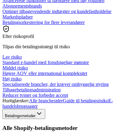
Avancerede funktioner til hændlere med høj volumen
Abonnementsbrands
Optimer tilbagevendende indtægter og kundefastholdelse
Markedspladser
Betalingsorkestrering for flere leverandører
Efter risikoprofil
Tilpas din betalingsstrategi til risiko
Lav risiko
Standard e-handel med forudsigelige mønstre
Middel risiko
Højere AOV eller international kompleksitet
Høj risiko
Specialiserede brancher, der kræver omhyggelig styring
Tilbagebetalingsadministration
Reducer tvister og forbedre accept
Hurtiglænker:
Alle branchesider
Guide til betalingsrisiko
E-
handelsbrugssager
Betalingsmetoder
Alle Shopify-betalingsmetoder