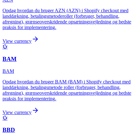
Opdag hvordan du bruger AZN (AZN) i Shopify checkout med
landdækning, betalingsmetoderoller (forbruger, behandling,
afregning), grænseoverskridende opsætningsvejledning og bedste
praksis for implementering.
View currency
💱
BAM
BAM
Opdag hvordan du bruger BAM (BAM) i Shopify checkout med
landdækning, betalingsmetode roller (forbruger, behandling,
afregning), grænseoverskridende opsætningsvejledning og bedste
praksis for implementering.
View currency
💱
BBD