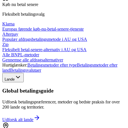
Køb nu betal senere
Fleksibelt betalingsvalg
Klarna
Europas førende køb-nu-betal-senere-tjeneste
Afterpay
Populær afdragsbetalingsmetode i AU og USA
Zip
Fleksibelt betal-senere-alternativ i AU og USA
Alle BNPL-metoder
Gennemse alle afdragsalternativer
Hurtiglænker:
Betalingsmetoder efter type
Betalingsmetoder efter
land
Betalingsvalutaer
Lande
Global betalingsguide
Udforsk betalingspræferencer, metoder og bedste praksis for over
200 lande og territorier.
Udforsk alt
lande