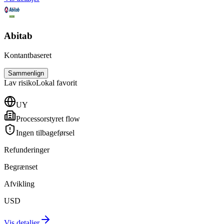
Abitab
Kontantbaseret
Sammenlign
Lav
risiko
Lokal favorit
UY
Processorstyret flow
Ingen tilbageførsel
Refunderinger
Begrænset
Afvikling
USD
Vis detaljer