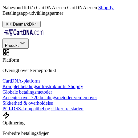
Nabeyond ltd t/a CartDNA er en
CartDNA er en
Shopify
Betalingsapp-udviklingspartner
🇩🇰
Danmark
DK
Produkt
Platform
Oversigt over kerneprodukt
CartDNA-platform
Komplet betalingsinfrastruktur til Shopify
Globale betalingsmetoder
Accepter over 720 betalingsmetoder verden over
Sikkerhed & overholdelse
PCI-DSS-kompatibel og sikker fra starten
Optimering
Forbedre betalingsfløjen