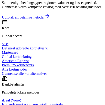
Sammenlign betalingstyper, regioner, valutaer og kasseegnethed.
Gennemse vores komplette katalog med over 150 betalingsmetoder.
Udforsk alt
betalingsmetoder
Kort
Global accept
Visa
Det mest udbredte kortnetværk
Mastercard
Global kortdækning
American Express
Premium-kortnetværk
Alle kortmetoder
Gennemse alle kortalternativer
Bankbetalinger
Pålidelige lokale metoder
iDeal (Wero)
Hollands mest populære betalingsmetode