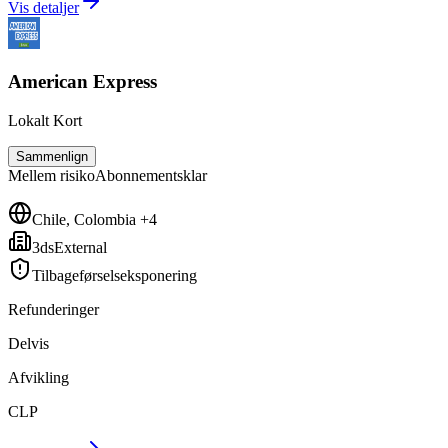
Vis detaljer
American Express
Lokalt Kort
Sammenlign
Mellem
risiko
Abonnementsklar
Chile, Colombia +4
3dsExternal
Tilbageførselseksponering
Refunderinger
Delvis
Afvikling
CLP