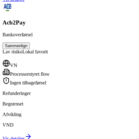
Acb2Pay
Bankoverførsel
Sammenlign
Lav
risiko
Lokal favorit
VN
Processorstyret flow
Ingen tilbageførsel
Refunderinger
Begrænset
Afvikling
VND
Vis detaljer