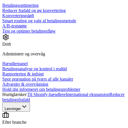
Betalingsoptimering
Reducer frafald og øg konvertering
Konverteringsløft
Smart routing og valg af betalingsmetode
A/B-teststøtte
Test og optimer betalingsfløw
Drift
Administrer og overvåg
Hændlerpanel
Betalingsanalyse og kontrol i realtid
Rapportering & indsigt
Spor præstation på tværs af alle kanaler
Advarsler & overvågning
Hold dig informeret om betalingsproblemer
Hurtiglænker:
Til Shopify-hændlere
International ekspansion
Reducer
betalingsfrafald
Løsninger
Efter branche