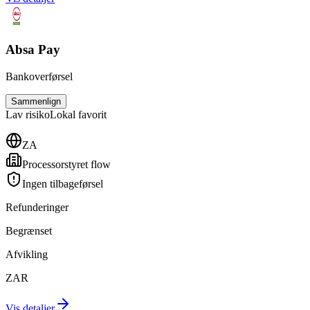
Absa Pay
Bankoverførsel
Sammenlign
Lav
risiko
Lokal favorit
ZA
Processorstyret flow
Ingen tilbageførsel
Refunderinger
Begrænset
Afvikling
ZAR
Vis detaljer