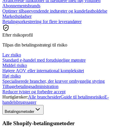
Avancerede funktioner til hændlere med høj volumen
Abonnementsbrands
Optimer tilbagevendende indtægter og kundefastholdelse
Markedspladser
Betalingsorkestrering for flere leverandører
Efter risikoprofil
Tilpas din betalingsstrategi til risiko
Lav risiko
Standard e-handel med forudsigelige mønstre
Middel risiko
Højere AOV eller international kompleksitet
Høj risiko
Specialiserede brancher, der kræver omhyggelig styring
Tilbagebetalingsadministration
Reducer tvister og forbedre accept
Hurtiglænker:
Alle branchesider
Guide til betalingsrisiko
E-
handelsbrugssager
Betalingsmetoder
Alle Shopify-betalingsmetoder