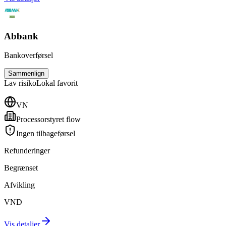
Abbank
Bankoverførsel
Sammenlign
Lav
risiko
Lokal favorit
VN
Processorstyret flow
Ingen tilbageførsel
Refunderinger
Begrænset
Afvikling
VND
Vis detaljer