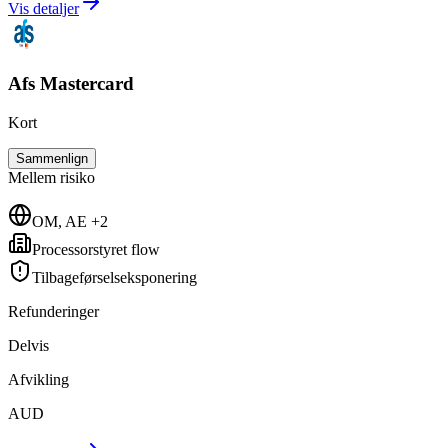
Vis detaljer
Afs Mastercard
Kort
Sammenlign
Mellem
risiko
OM, AE +2
Processorstyret flow
Tilbageførselseksponering
Refunderinger
Delvis
Afvikling
AUD