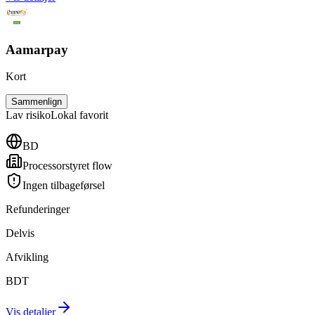
Aamarpay
Kort
Sammenlign
Lav
risiko
Lokal favorit
BD
Processorstyret flow
Ingen tilbageførsel
Refunderinger
Delvis
Afvikling
BDT
Vis detaljer