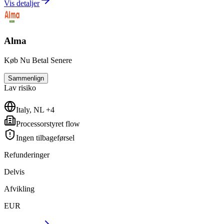
Vis detaljer
Alma
Køb Nu Betal Senere
Sammenlign
Lav
risiko
Italy, NL +4
Processorstyret flow
Ingen tilbageførsel
Refunderinger
Delvis
Afvikling
EUR