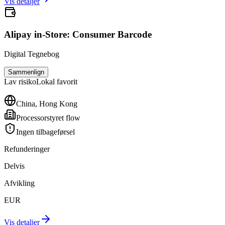
Vis detaljer
Alipay in-Store: Consumer Barcode
Digital Tegnebog
Sammenlign
Lav
risiko
Lokal favorit
China, Hong Kong
Processorstyret flow
Ingen tilbageførsel
Refunderinger
Delvis
Afvikling
EUR
Vis detaljer