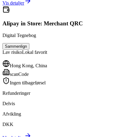
Vis detaljer
Alipay in Store: Merchant QRC
Digital Tegnebog
Sammenlign
Lav
risiko
Lokal favorit
Hong Kong, China
scanCode
Ingen tilbageførsel
Refunderinger
Delvis
Afvikling
DKK