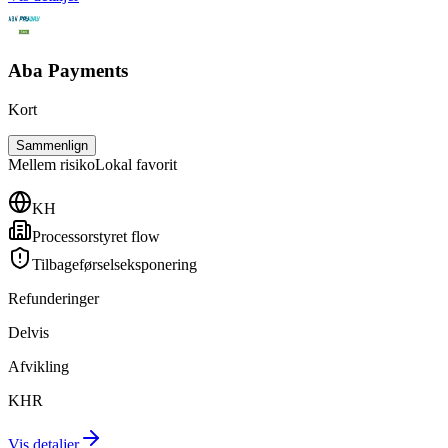
Aba Payments
Kort
Sammenlign
Mellem
risiko
Lokal favorit
KH
Processorstyret flow
Tilbageførselseksponering
Refunderinger
Delvis
Afvikling
KHR
Vis detaljer