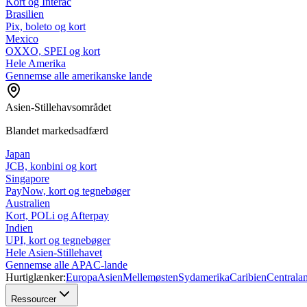
Kort og Interac
Brasilien
Pix, boleto og kort
Mexico
OXXO, SPEI og kort
Hele Amerika
Gennemse alle amerikanske lande
Asien-Stillehavsområdet
Blandet markedsadfærd
Japan
JCB, konbini og kort
Singapore
PayNow, kort og tegnebøger
Australien
Kort, POLi og Afterpay
Indien
UPI, kort og tegnebøger
Hele Asien-Stillehavet
Gennemse alle APAC-lande
Hurtiglænker:
Europa
Asien
Mellemøsten
Sydamerika
Caribien
Centrala
Ressourcer