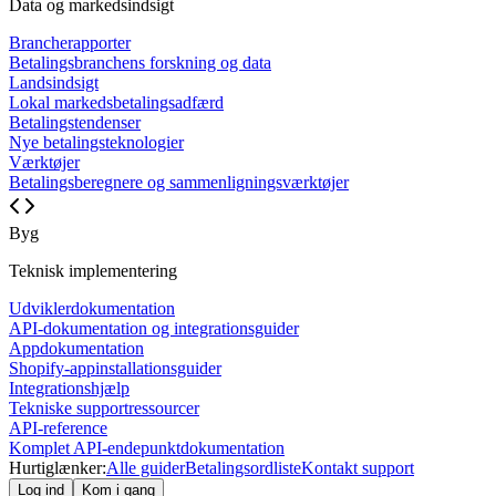
Data og markedsindsigt
Brancherapporter
Betalingsbranchens forskning og data
Landsindsigt
Lokal markedsbetalingsadfærd
Betalingstendenser
Nye betalingsteknologier
Værktøjer
Betalingsberegnere og sammenligningsværktøjer
Byg
Teknisk implementering
Udviklerdokumentation
API-dokumentation og integrationsguider
Appdokumentation
Shopify-appinstallationsguider
Integrationshjælp
Tekniske supportressourcer
API-reference
Komplet API-endepunktdokumentation
Hurtiglænker:
Alle guider
Betalingsordliste
Kontakt support
Log ind
Kom i gang