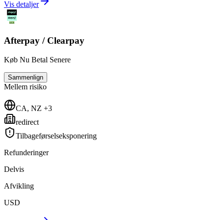
Vis detaljer
Afterpay / Clearpay
Køb Nu Betal Senere
Sammenlign
Mellem
risiko
CA, NZ +3
redirect
Tilbageførselseksponering
Refunderinger
Delvis
Afvikling
USD