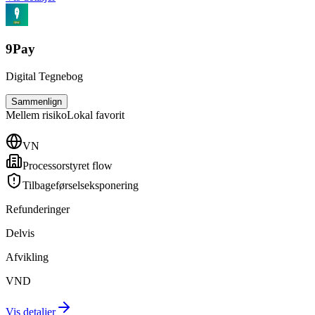
9Pay
Digital Tegnebog
Sammenlign
Mellem
risiko
Lokal favorit
VN
Processorstyret flow
Tilbageførselseksponering
Refunderinger
Delvis
Afvikling
VND
Vis detaljer