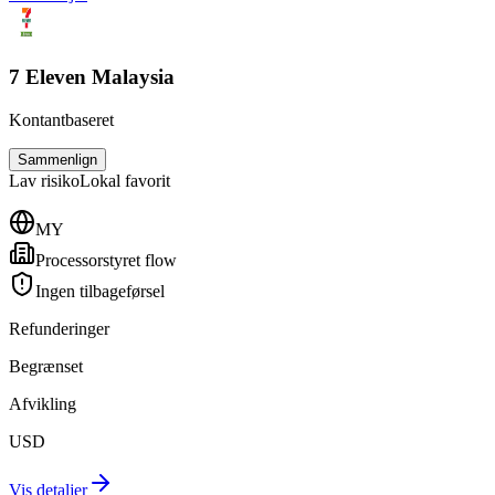
7 Eleven Malaysia
Kontantbaseret
Sammenlign
Lav
risiko
Lokal favorit
MY
Processorstyret flow
Ingen tilbageførsel
Refunderinger
Begrænset
Afvikling
USD
Vis detaljer