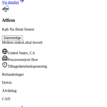
Vis detaljer
Affirm
Køb Nu Betal Senere
Sammenlign
Mellem
risiko
Lokal favorit
United States, CA
Processorstyret flow
Tilbageførselseksponering
Refunderinger
Delvis
Afvikling
CAD