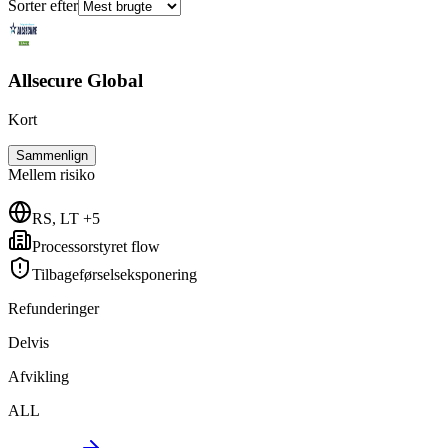
Sorter efter
Allsecure Global
Kort
Sammenlign
Mellem
risiko
RS, LT +5
Processorstyret flow
Tilbageførselseksponering
Refunderinger
Delvis
Afvikling
ALL