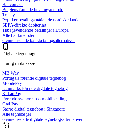
Bancontact
Belgiens førende betalingsmetode
Trustly
Populær betalingsmåde i de nordiske lande
SEPA-direkte debitering
Tilbagevendende betalinger i Europa
Alle bankmetoder
Gennemse alle bankbetalingsalternativer
Digitale tegnebøger
Hurtig mobilkasse
MB Way
Portugals førende digitale tegnebog
MobilePay
Danmarks førende digitale tegnebog
KakaoPay
Førende sydkoreansk mobilbetaling
GrabPay
Større digital tegnebog i Singapore
Alle tegnebøger
Gennemse alle digitale tegnebogsalternativer