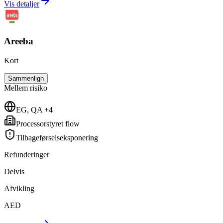
Vis detaljer
Areeba
Kort
Sammenlign
Mellem
risiko
EG, QA +4
Processorstyret flow
Tilbageførselseksponering
Refunderinger
Delvis
Afvikling
AED