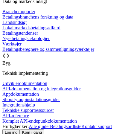
Data og markedsindsigt
Brancherapporter
Betalingsbranchens forskning og data
Landsindsigt
Lokal markedsbetalingsadfærd
Betalingstendenser
Nye betalingsteknologier
Værktøjer
Betalingsberegnere og sammenligningsværktøjer
Byg
Teknisk implementering
Udviklerdokumentation
API-dokumentation og integrationsguider
Appdokumentation
Shopify-appinstallationsguider
Integrationshjælp
Tekniske supportressourcer
API-reference
Komplet API-endepunktdokumentation
Hurtiglænker:
Alle guider
Betalingsordliste
Kontakt support
Log ind
Kom i gang