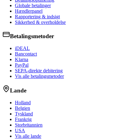
Globale betalinger
Hændlerpanel
Rapportering & indsigt
Sikkerhed & overholdelse
Betalingsmetoder
iDEAL
Bancontact
Klarna
PayPal
SEPA-direkte debitering
Vis alle betalingsmetoder
Lande
Holland
Belgien
Tyskland
Frankrig
Storbritannien
USA
Vis alle lande