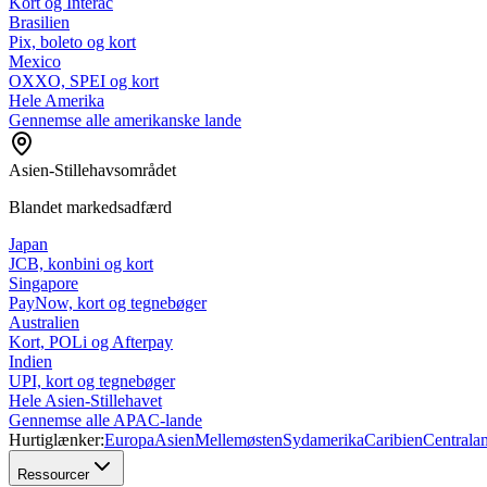
Kort og Interac
Brasilien
Pix, boleto og kort
Mexico
OXXO, SPEI og kort
Hele Amerika
Gennemse alle amerikanske lande
Asien-Stillehavsområdet
Blandet markedsadfærd
Japan
JCB, konbini og kort
Singapore
PayNow, kort og tegnebøger
Australien
Kort, POLi og Afterpay
Indien
UPI, kort og tegnebøger
Hele Asien-Stillehavet
Gennemse alle APAC-lande
Hurtiglænker:
Europa
Asien
Mellemøsten
Sydamerika
Caribien
Centrala
Ressourcer