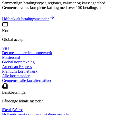
Sammenlign betalingstyper, regioner, valutaer og kasseegnethed.
Gennemse vores komplette katalog med over 150 betalingsmetoder.
Udforsk alt
betalingsmetoder
Kort
Global accept
Visa
Det mest udbredte kortnetværk
Mastercard
Global kortdækning
American Express
Premium-kortnetværk
Alle kortmetoder
Gennemse alle kortalternativer
Bankbetalinger
Pålidelige lokale metoder
iDeal (Wero)
Hollands mest populære betalingsmetode