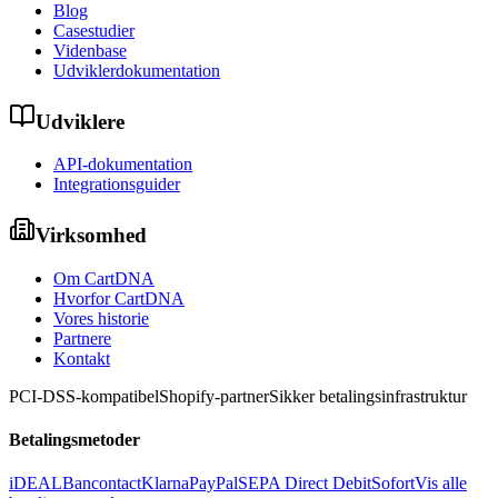
Blog
Casestudier
Videnbase
Udviklerdokumentation
Udviklere
API-dokumentation
Integrationsguider
Virksomhed
Om CartDNA
Hvorfor CartDNA
Vores historie
Partnere
Kontakt
PCI-DSS-kompatibel
Shopify-partner
Sikker betalingsinfrastruktur
Betalingsmetoder
iDEAL
Bancontact
Klarna
PayPal
SEPA Direct Debit
Sofort
Vis alle