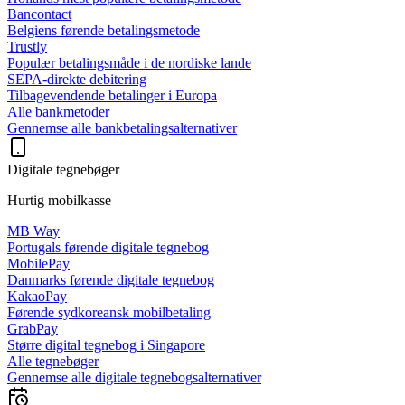
Bancontact
Belgiens førende betalingsmetode
Trustly
Populær betalingsmåde i de nordiske lande
SEPA-direkte debitering
Tilbagevendende betalinger i Europa
Alle bankmetoder
Gennemse alle bankbetalingsalternativer
Digitale tegnebøger
Hurtig mobilkasse
MB Way
Portugals førende digitale tegnebog
MobilePay
Danmarks førende digitale tegnebog
KakaoPay
Førende sydkoreansk mobilbetaling
GrabPay
Større digital tegnebog i Singapore
Alle tegnebøger
Gennemse alle digitale tegnebogsalternativer