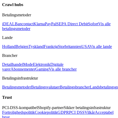
Crawl hubs
Betalingsmetoder
iDEAL
Bancontact
Klarna
PayPal
SEPA Direct Debit
Sofort
Vis alle
betalingsmetoder
Lande
Holland
Belgien
Tyskland
Frankrig
Storbritannien
USA
Vis alle lande
Brancher
Detailhandel
Mode
Elektronik
Digitale
varer
Abonnementer
Gaming
Vis alle brancher
Betalingsinfrastruktur
Betalingsmetoder
Betalingsvalutaer
Betalingsbrancher
Landsbetalingsg
Trust
PCI-DSS-kompatibel
Shopify-partner
Sikker betalingsinfrastruktur
Fortrolighedspolitik
Cookiepolitik
GDPR
PCI DSS
Vilkår
Acceptabel
brug