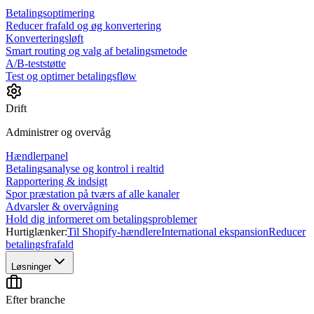
Betalingsoptimering
Reducer frafald og øg konvertering
Konverteringsløft
Smart routing og valg af betalingsmetode
A/B-teststøtte
Test og optimer betalingsfløw
Drift
Administrer og overvåg
Hændlerpanel
Betalingsanalyse og kontrol i realtid
Rapportering & indsigt
Spor præstation på tværs af alle kanaler
Advarsler & overvågning
Hold dig informeret om betalingsproblemer
Hurtiglænker:
Til Shopify-hændlere
International ekspansion
Reducer
betalingsfrafald
Løsninger
Efter branche