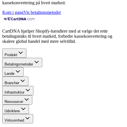
kassekonvertering på hvert marked.
Kom i gang
Vis betalingsmetoder
CartDNA hjælper Shopify-hændlere med at vælge det rette
betalingsmiks til hvert marked, forbedre kassekonvertering og
skalere global handel med mere selvtillid.
Produkt
Betalingsmetoder
Lande
Brancher
Infrastruktur
Ressourcer
Udviklere
Virksomhed