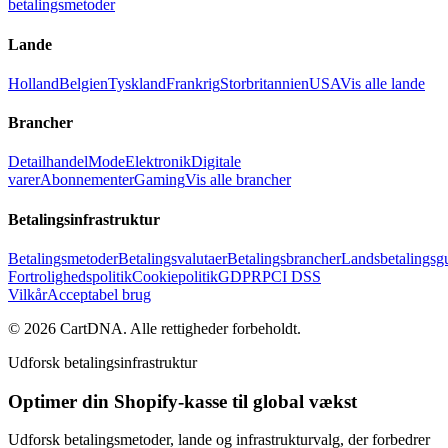
betalingsmetoder
Lande
Holland
Belgien
Tyskland
Frankrig
Storbritannien
USA
Vis alle lande
Brancher
Detailhandel
Mode
Elektronik
Digitale
varer
Abonnementer
Gaming
Vis alle brancher
Betalingsinfrastruktur
Betalingsmetoder
Betalingsvalutaer
Betalingsbrancher
Landsbetalingsg
Fortrolighedspolitik
Cookiepolitik
GDPR
PCI DSS
Vilkår
Acceptabel brug
©
2026
CartDNA
.
Alle rettigheder forbeholdt
.
Udforsk betalingsinfrastruktur
Optimer din Shopify-kasse til global vækst
Udforsk betalingsmetoder, lande og infrastrukturvalg, der forbedrer