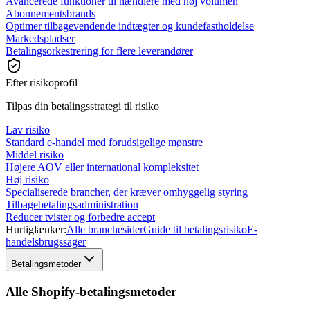
Avancerede funktioner til hændlere med høj volumen
Abonnementsbrands
Optimer tilbagevendende indtægter og kundefastholdelse
Markedspladser
Betalingsorkestrering for flere leverandører
Efter risikoprofil
Tilpas din betalingsstrategi til risiko
Lav risiko
Standard e-handel med forudsigelige mønstre
Middel risiko
Højere AOV eller international kompleksitet
Høj risiko
Specialiserede brancher, der kræver omhyggelig styring
Tilbagebetalingsadministration
Reducer tvister og forbedre accept
Hurtiglænker:
Alle branchesider
Guide til betalingsrisiko
E-
handelsbrugssager
Betalingsmetoder
Alle Shopify-betalingsmetoder