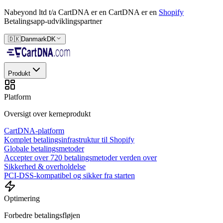
Nabeyond ltd t/a CartDNA er en
CartDNA er en
Shopify
Betalingsapp-udviklingspartner
🇩🇰
Danmark
DK
Produkt
Platform
Oversigt over kerneprodukt
CartDNA-platform
Komplet betalingsinfrastruktur til Shopify
Globale betalingsmetoder
Accepter over 720 betalingsmetoder verden over
Sikkerhed & overholdelse
PCI-DSS-kompatibel og sikker fra starten
Optimering
Forbedre betalingsfløjen