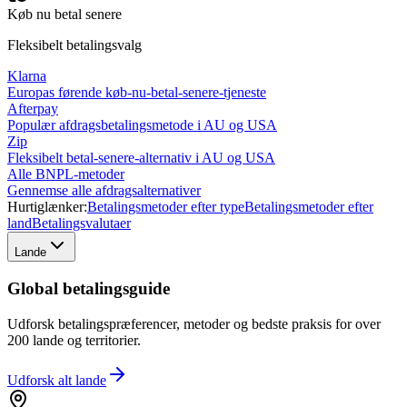
Køb nu betal senere
Fleksibelt betalingsvalg
Klarna
Europas førende køb-nu-betal-senere-tjeneste
Afterpay
Populær afdragsbetalingsmetode i AU og USA
Zip
Fleksibelt betal-senere-alternativ i AU og USA
Alle BNPL-metoder
Gennemse alle afdragsalternativer
Hurtiglænker:
Betalingsmetoder efter type
Betalingsmetoder efter
land
Betalingsvalutaer
Lande
Global betalingsguide
Udforsk betalingspræferencer, metoder og bedste praksis for over
200 lande og territorier.
Udforsk alt
lande