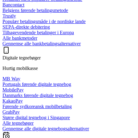
Bancontact
Belgiens førende betalingsmetode
Trustly
Populær betalingsmåde i de nordiske lande
SEPA-direkte debitering
Tilbagevendende betalinger i Europa
Alle bankmetoder
Gennemse alle bankbetalingsalternativer
Digitale tegnebøger
Hurtig mobilkasse
MB Way
Portugals førende digitale tegnebog
MobilePay
Danmarks førende digitale tegnebog
KakaoPay
Førende sydkoreansk mobilbetaling
GrabPay
Større digital tegnebog i Singapore
Alle tegnebøger
Gennemse alle digitale tegnebogsalternativer