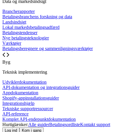
Data og markedsindsigt
Brancherapporter
Betalingsbranchens forskning og data
Landsindsigt
Lokal markedsbetalingsadfærd
Betalingstendenser
Nye betalingsteknologier
Værktøjer
Betalingsberegnere og sammenligningsværktøjer
Byg
Teknisk implementering
Udviklerdokumentation
API-dokumentation og integrationsguider
Appdokumentation
Shopify-appinstallationsguider
Integrationshjælp
Tekniske supportressourcer
API-reference
Komplet API-endepunktdokumentation
Hurtiglænker:
Alle guider
Betalingsordliste
Kontakt support
Log ind
Kom i gang