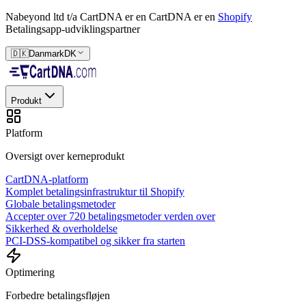
Nabeyond ltd t/a CartDNA er en
CartDNA er en
Shopify
Betalingsapp-udviklingspartner
🇩🇰
Danmark
DK
Produkt
Platform
Oversigt over kerneprodukt
CartDNA-platform
Komplet betalingsinfrastruktur til Shopify
Globale betalingsmetoder
Accepter over 720 betalingsmetoder verden over
Sikkerhed & overholdelse
PCI-DSS-kompatibel og sikker fra starten
Optimering
Forbedre betalingsfløjen