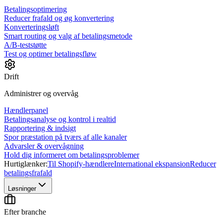
Betalingsoptimering
Reducer frafald og øg konvertering
Konverteringsløft
Smart routing og valg af betalingsmetode
A/B-teststøtte
Test og optimer betalingsfløw
Drift
Administrer og overvåg
Hændlerpanel
Betalingsanalyse og kontrol i realtid
Rapportering & indsigt
Spor præstation på tværs af alle kanaler
Advarsler & overvågning
Hold dig informeret om betalingsproblemer
Hurtiglænker:
Til Shopify-hændlere
International ekspansion
Reducer
betalingsfrafald
Løsninger
Efter branche