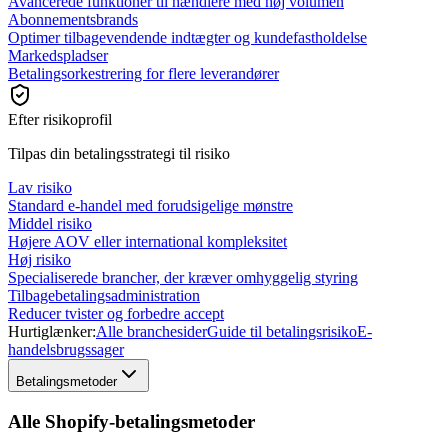
Avancerede funktioner til hændlere med høj volumen
Abonnementsbrands
Optimer tilbagevendende indtægter og kundefastholdelse
Markedspladser
Betalingsorkestrering for flere leverandører
Efter risikoprofil
Tilpas din betalingsstrategi til risiko
Lav risiko
Standard e-handel med forudsigelige mønstre
Middel risiko
Højere AOV eller international kompleksitet
Høj risiko
Specialiserede brancher, der kræver omhyggelig styring
Tilbagebetalingsadministration
Reducer tvister og forbedre accept
Hurtiglænker:
Alle branchesider
Guide til betalingsrisiko
E-
handelsbrugssager
Betalingsmetoder
Alle Shopify-betalingsmetoder