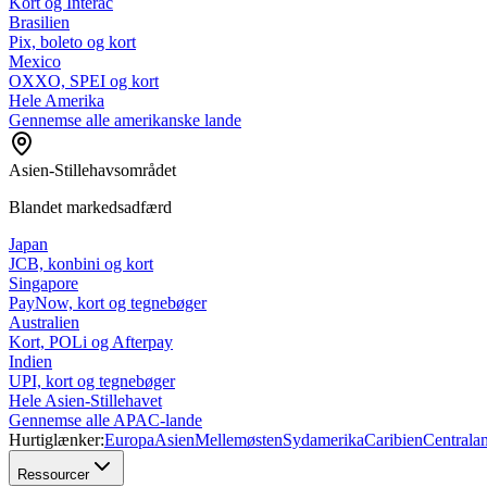
Kort og Interac
Brasilien
Pix, boleto og kort
Mexico
OXXO, SPEI og kort
Hele Amerika
Gennemse alle amerikanske lande
Asien-Stillehavsområdet
Blandet markedsadfærd
Japan
JCB, konbini og kort
Singapore
PayNow, kort og tegnebøger
Australien
Kort, POLi og Afterpay
Indien
UPI, kort og tegnebøger
Hele Asien-Stillehavet
Gennemse alle APAC-lande
Hurtiglænker:
Europa
Asien
Mellemøsten
Sydamerika
Caribien
Centrala
Ressourcer