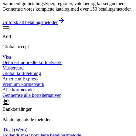
Sammenlign betalingstyper, regioner, valutaer og kasseegnethed.
Gennemse vores komplette katalog med over 150 betalingsmetoder.
Udforsk alt
betalingsmetoder
Kort
Global accept
Visa
Det mest udbredte kortnetværk
Mastercard
Global kortdækning
American Express
Premium-kortnetværk
Alle kortmetoder
Gennemse alle kortalternativer
Bankbetalinger
Pålidelige lokale metoder
iDeal (Wero)
Hollands mest populære betalingsmetode