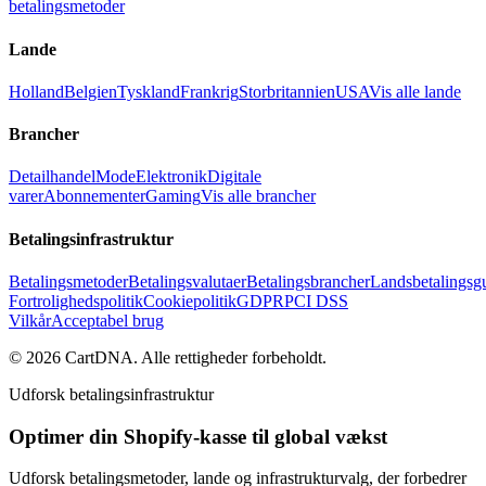
betalingsmetoder
Lande
Holland
Belgien
Tyskland
Frankrig
Storbritannien
USA
Vis alle lande
Brancher
Detailhandel
Mode
Elektronik
Digitale
varer
Abonnementer
Gaming
Vis alle brancher
Betalingsinfrastruktur
Betalingsmetoder
Betalingsvalutaer
Betalingsbrancher
Landsbetalingsg
Fortrolighedspolitik
Cookiepolitik
GDPR
PCI DSS
Vilkår
Acceptabel brug
©
2026
CartDNA
.
Alle rettigheder forbeholdt
.
Udforsk betalingsinfrastruktur
Optimer din Shopify-kasse til global vækst
Udforsk betalingsmetoder, lande og infrastrukturvalg, der forbedrer