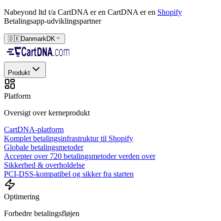
Nabeyond ltd t/a CartDNA er en
CartDNA er en
Shopify
Betalingsapp-udviklingspartner
🇩🇰
Danmark
DK
Produkt
Platform
Oversigt over kerneprodukt
CartDNA-platform
Komplet betalingsinfrastruktur til Shopify
Globale betalingsmetoder
Accepter over 720 betalingsmetoder verden over
Sikkerhed & overholdelse
PCI-DSS-kompatibel og sikker fra starten
Optimering
Forbedre betalingsfløjen