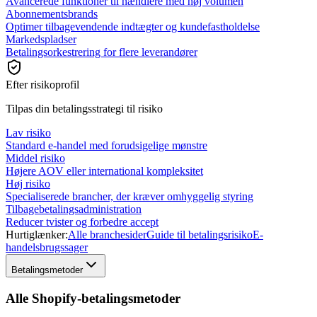
Avancerede funktioner til hændlere med høj volumen
Abonnementsbrands
Optimer tilbagevendende indtægter og kundefastholdelse
Markedspladser
Betalingsorkestrering for flere leverandører
Efter risikoprofil
Tilpas din betalingsstrategi til risiko
Lav risiko
Standard e-handel med forudsigelige mønstre
Middel risiko
Højere AOV eller international kompleksitet
Høj risiko
Specialiserede brancher, der kræver omhyggelig styring
Tilbagebetalingsadministration
Reducer tvister og forbedre accept
Hurtiglænker:
Alle branchesider
Guide til betalingsrisiko
E-
handelsbrugssager
Betalingsmetoder
Alle Shopify-betalingsmetoder