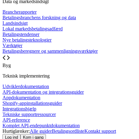
Data og markedsindsigt
Brancherapporter
Betalingsbranchens forskning og data
Landsindsigt
Lokal markedsbetalingsadfærd
Betalingstendenser
Nye betalingsteknologier
Værktøjer
Betalingsberegnere og sammenligningsværktøjer
Byg
Teknisk implementering
Udviklerdokumentation
API-dokumentation og integrationsguider
Appdokumentation
Shopify-appinstallationsguider
Integrationshjælp
Tekniske supportressourcer
API-reference
Komplet API-endepunktdokumentation
Hurtiglænker:
Alle guider
Betalingsordliste
Kontakt support
Log ind
Kom i gang