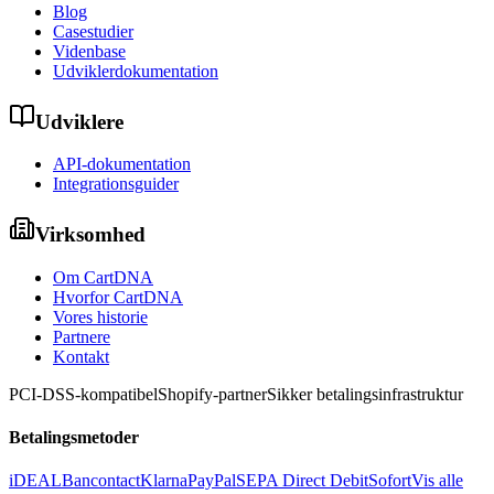
Blog
Casestudier
Videnbase
Udviklerdokumentation
Udviklere
API-dokumentation
Integrationsguider
Virksomhed
Om CartDNA
Hvorfor CartDNA
Vores historie
Partnere
Kontakt
PCI-DSS-kompatibel
Shopify-partner
Sikker betalingsinfrastruktur
Betalingsmetoder
iDEAL
Bancontact
Klarna
PayPal
SEPA Direct Debit
Sofort
Vis alle