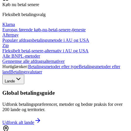
Køb nu betal senere
Fleksibelt betalingsvalg
Klarna
Europas førende køb-nu-betal-senere-tjeneste
Afterpay
Populær afdragsbetalingsmetode i AU og USA
Zip
Fleksibelt betal-senere-alternativ i AU og USA
Alle BNPL-metoder
Gennemse alle afdragsalternativer
Hurtiglænker:
Betalingsmetoder efter type
Betalingsmetoder efter
land
Betalingsvalutaer
Lande
Global betalingsguide
Udforsk betalingspræferencer, metoder og bedste praksis for over
200 lande og territorier.
Udforsk alt
lande