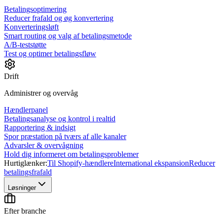
Betalingsoptimering
Reducer frafald og øg konvertering
Konverteringsløft
Smart routing og valg af betalingsmetode
A/B-teststøtte
Test og optimer betalingsfløw
Drift
Administrer og overvåg
Hændlerpanel
Betalingsanalyse og kontrol i realtid
Rapportering & indsigt
Spor præstation på tværs af alle kanaler
Advarsler & overvågning
Hold dig informeret om betalingsproblemer
Hurtiglænker:
Til Shopify-hændlere
International ekspansion
Reducer
betalingsfrafald
Løsninger
Efter branche