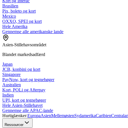
Kort og Interac
Brasilien
Pix, boleto og kort
Mexico
OXXO, SPEI og kort
Hele Amerika
Gennemse alle amerikanske lande
Asien-Stillehavsområdet
Blandet markedsadfærd
Japan
JCB, konbini og kort
Singapore
PayNow, kort og tegnebøger
Australien
Kort, POLi og Afterpay
Indien
UPI, kort og tegnebøger
Hele Asien-Stillehavet
Gennemse alle APAC-lande
Hurtiglænker:
Europa
Asien
Mellemøsten
Sydamerika
Caribien
Centrala
Ressourcer