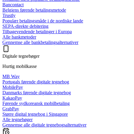
Bancontact
Belgiens førende betalingsmetode
Trustly
Populær betalingsmåde i de nordiske lande
SEPA-direkte debitering
Tilbagevendende betalinger i Europa
Alle bankmetoder
Gennemse alle bankbetalingsalternativer
Digitale tegnebøger
Hurtig mobilkasse
MB Way
Portugals førende digitale tegnebog
MobilePay
Danmarks førende digitale tegnebog
KakaoPay
Førende sydkoreansk mobilbetaling
GrabPay
Større digital tegnebog i Singapore
Alle tegnebøger
Gennemse alle digitale tegnebogsalternativer