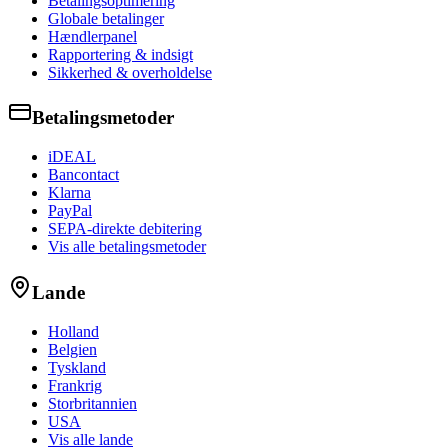
Betalingsoptimering
Globale betalinger
Hændlerpanel
Rapportering & indsigt
Sikkerhed & overholdelse
Betalingsmetoder
iDEAL
Bancontact
Klarna
PayPal
SEPA-direkte debitering
Vis alle betalingsmetoder
Lande
Holland
Belgien
Tyskland
Frankrig
Storbritannien
USA
Vis alle lande