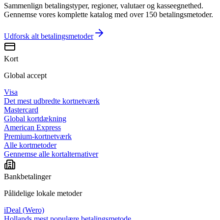
Sammenlign betalingstyper, regioner, valutaer og kasseegnethed.
Gennemse vores komplette katalog med over 150 betalingsmetoder.
Udforsk alt
betalingsmetoder
Kort
Global accept
Visa
Det mest udbredte kortnetværk
Mastercard
Global kortdækning
American Express
Premium-kortnetværk
Alle kortmetoder
Gennemse alle kortalternativer
Bankbetalinger
Pålidelige lokale metoder
iDeal (Wero)
Hollands mest populære betalingsmetode