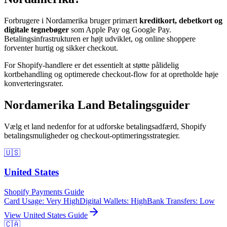
Forbrugere i Nordamerika bruger primært
kreditkort, debetkort og
digitale tegnebøger
som Apple Pay og Google Pay.
Betalingsinfrastrukturen er højt udviklet, og online shoppere
forventer hurtig og sikker checkout.
For Shopify-handlere er det essentielt at støtte pålidelig
kortbehandling og optimerede checkout-flow for at opretholde høje
konverteringsrater.
Nordamerika Land Betalingsguider
Vælg et land nedenfor for at udforske betalingsadfærd, Shopify
betalingsmuligheder og checkout-optimeringsstrategier.
🇺🇸
United States
Shopify Payments Guide
Card Usage
:
Very High
Digital Wallets
:
High
Bank Transfers
:
Low
View
United States
Guide
🇨🇦