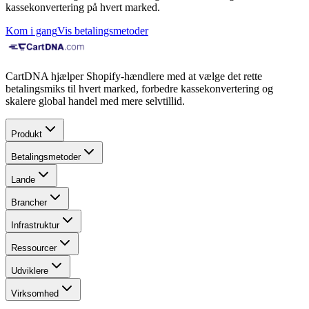
kassekonvertering på hvert marked.
Kom i gang
Vis betalingsmetoder
CartDNA hjælper Shopify-hændlere med at vælge det rette
betalingsmiks til hvert marked, forbedre kassekonvertering og
skalere global handel med mere selvtillid.
Produkt
Betalingsmetoder
Lande
Brancher
Infrastruktur
Ressourcer
Udviklere
Virksomhed