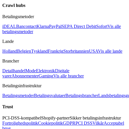
Crawl hubs
Betalingsmetoder
iDEAL
Bancontact
Klarna
PayPal
SEPA Direct Debit
Sofort
Vis alle
betalingsmetoder
Lande
Holland
Belgien
Tyskland
Frankrig
Storbritannien
USA
Vis alle lande
Brancher
Detailhandel
Mode
Elektronik
Digitale
varer
Abonnementer
Gaming
Vis alle brancher
Betalingsinfrastruktur
Betalingsmetoder
Betalingsvalutaer
Betalingsbrancher
Landsbetalingsg
Trust
PCI-DSS-kompatibel
Shopify-partner
Sikker betalingsinfrastruktur
Fortrolighedspolitik
Cookiepolitik
GDPR
PCI DSS
Vilkår
Acceptabel
brug