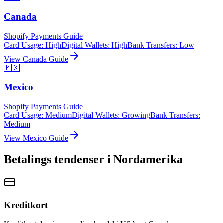
Canada
Shopify Payments Guide
Card Usage
:
High
Digital Wallets
:
High
Bank Transfers
:
Low
View
Canada
Guide
🇲🇽
Mexico
Shopify Payments Guide
Card Usage
:
Medium
Digital Wallets
:
Growing
Bank Transfers
:
Medium
View
Mexico
Guide
Betalings tendenser i Nordamerika
Kreditkort