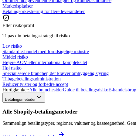
Optimer tilbagevendende indtægter og kundefastholdelse
Markedspladser
Betalingsorkestrering for flere leverandører
Efter risikoprofil
Tilpas din betalingsstrategi til risiko
Lav risiko
Standard e-handel med forudsigelige mønstre
Middel risiko
Højere AOV eller international kompleksitet
Høj risiko
Specialiserede brancher, der kræver omhyggelig styring
Tilbagebetalingsadministration
Reducer tvister og forbedre accept
Hurtiglænker:
Alle branchesider
Guide til betalingsrisiko
E-handelsbrug
Betalingsmetoder
Alle Shopify-betalingsmetoder
Sammenlign betalingstyper, regioner, valutaer og kasseegnethed. Ge