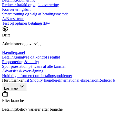
Betalingsoptimering
Reducer frafald og øg konvertering
Konverteringsløft
Smart routing og valg af betalingsmetode
A/B-teststøtte
Test og optimer betalingsfløw
Drift
Administrer og overvåg
Hændlerpanel
Betalingsanalyse og kontrol i realtid
Rapportering & indsigt
Spor præstation på tværs af alle kanaler
Advarsler & overvågning
Hold dig informeret om betalingsproblemer
Hurtiglænker:
Til Shopify-hændlere
International ekspansion
Reducer be
Løsninger
Efter branche
Betalingsbehov varierer efter branche