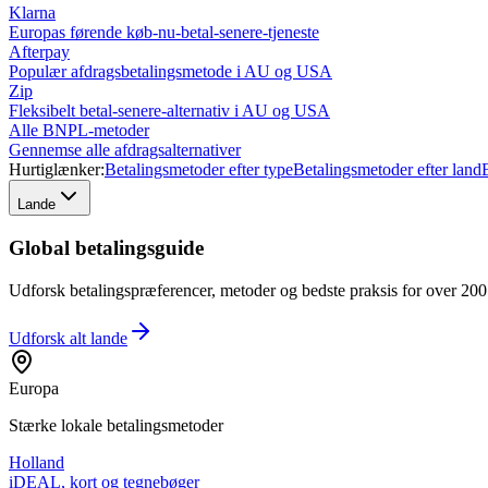
Klarna
Europas førende køb-nu-betal-senere-tjeneste
Afterpay
Populær afdragsbetalingsmetode i AU og USA
Zip
Fleksibelt betal-senere-alternativ i AU og USA
Alle BNPL-metoder
Gennemse alle afdragsalternativer
Hurtiglænker:
Betalingsmetoder efter type
Betalingsmetoder efter land
Lande
Global betalingsguide
Udforsk betalingspræferencer, metoder og bedste praksis for over 200 l
Udforsk alt
lande
Europa
Stærke lokale betalingsmetoder
Holland
iDEAL, kort og tegnebøger