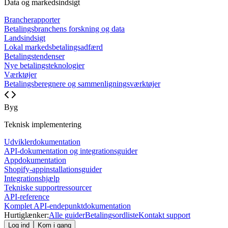
Data og markedsindsigt
Brancherapporter
Betalingsbranchens forskning og data
Landsindsigt
Lokal markedsbetalingsadfærd
Betalingstendenser
Nye betalingsteknologier
Værktøjer
Betalingsberegnere og sammenligningsværktøjer
Byg
Teknisk implementering
Udviklerdokumentation
API-dokumentation og integrationsguider
Appdokumentation
Shopify-appinstallationsguider
Integrationshjælp
Tekniske supportressourcer
API-reference
Komplet API-endepunktdokumentation
Hurtiglænker:
Alle guider
Betalingsordliste
Kontakt support
Log ind
Kom i gang