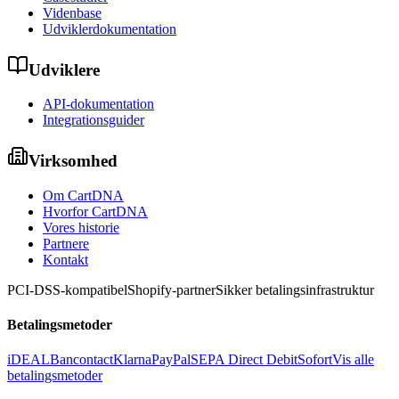
Videnbase
Udviklerdokumentation
Udviklere
API-dokumentation
Integrationsguider
Virksomhed
Om CartDNA
Hvorfor CartDNA
Vores historie
Partnere
Kontakt
PCI-DSS-kompatibel
Shopify-partner
Sikker betalingsinfrastruktur
Betalingsmetoder
iDEAL
Bancontact
Klarna
PayPal
SEPA Direct Debit
Sofort
Vis alle
betalingsmetoder