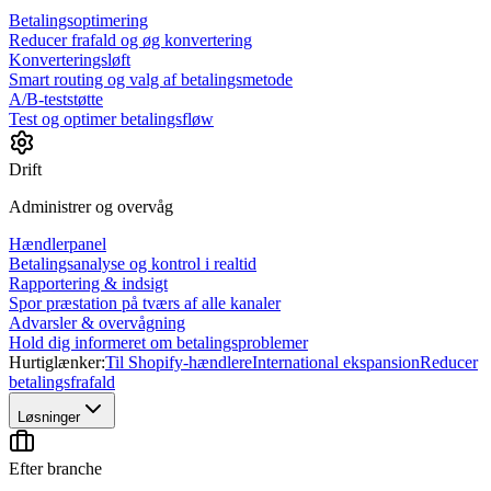
Betalingsoptimering
Reducer frafald og øg konvertering
Konverteringsløft
Smart routing og valg af betalingsmetode
A/B-teststøtte
Test og optimer betalingsfløw
Drift
Administrer og overvåg
Hændlerpanel
Betalingsanalyse og kontrol i realtid
Rapportering & indsigt
Spor præstation på tværs af alle kanaler
Advarsler & overvågning
Hold dig informeret om betalingsproblemer
Hurtiglænker:
Til Shopify-hændlere
International ekspansion
Reducer
betalingsfrafald
Løsninger
Efter branche