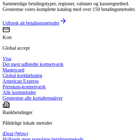
Sammenlign betalingstyper, regioner, valutaer og kasseegnethed.
Gennemse vores komplette katalog med over 150 betalingsmetoder.
Udforsk alt
betalingsmetoder
Kort
Global accept
Visa
Det mest udbredte kortnetværk
Mastercard
Global kortdækning
American Express
Premium-kortnetværk
Alle kortmetoder
Gennemse alle kortalternativer
Bankbetalinger
Pålidelige lokale metoder
iDeal (Wero)
Hollands mest populære betalingsmetode