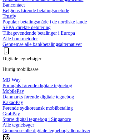
Bancontact
Belgiens førende betalingsmetode
Trustly
Populær betalingsmåde i de nordiske lande
SEPA-direkte debitering
Tilbagevendende betalinger i Europa
Alle bankmetoder
Gennemse alle bankbetalingsalternativer
Digitale tegnebøger
Hurtig mobilkasse
MB Way
Portugals førende digitale tegnebog
MobilePay
Danmarks førende digitale tegnebog
KakaoPay
Førende sydkoreansk mobilbetaling
GrabPay
Større digital tegnebog i Singapore
Alle tegnebøger
Gennemse alle digitale tegnebogsalternativer