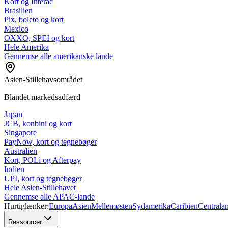
Kort og Interac
Brasilien
Pix, boleto og kort
Mexico
OXXO, SPEI og kort
Hele Amerika
Gennemse alle amerikanske lande
Asien-Stillehavsområdet
Blandet markedsadfærd
Japan
JCB, konbini og kort
Singapore
PayNow, kort og tegnebøger
Australien
Kort, POLi og Afterpay
Indien
UPI, kort og tegnebøger
Hele Asien-Stillehavet
Gennemse alle APAC-lande
Hurtiglænker:
Europa
Asien
Mellemøsten
Sydamerika
Caribien
Centrala
Ressourcer