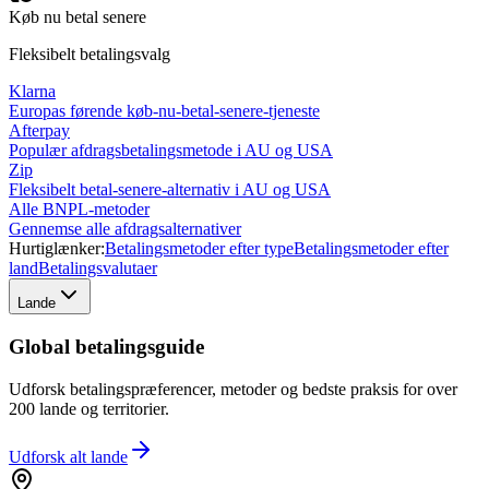
Køb nu betal senere
Fleksibelt betalingsvalg
Klarna
Europas førende køb-nu-betal-senere-tjeneste
Afterpay
Populær afdragsbetalingsmetode i AU og USA
Zip
Fleksibelt betal-senere-alternativ i AU og USA
Alle BNPL-metoder
Gennemse alle afdragsalternativer
Hurtiglænker:
Betalingsmetoder efter type
Betalingsmetoder efter
land
Betalingsvalutaer
Lande
Global betalingsguide
Udforsk betalingspræferencer, metoder og bedste praksis for over
200 lande og territorier.
Udforsk alt
lande