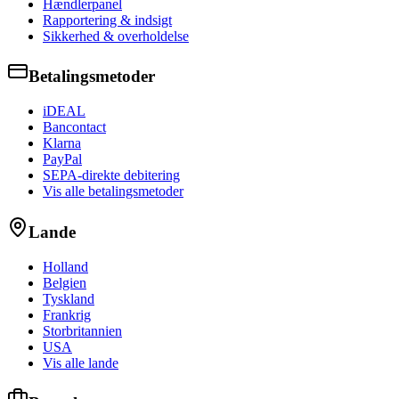
Hændlerpanel
Rapportering & indsigt
Sikkerhed & overholdelse
Betalingsmetoder
iDEAL
Bancontact
Klarna
PayPal
SEPA-direkte debitering
Vis alle betalingsmetoder
Lande
Holland
Belgien
Tyskland
Frankrig
Storbritannien
USA
Vis alle lande