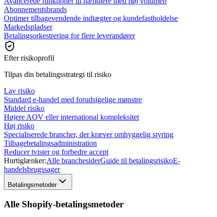
Avancerede funktioner til hændlere med høj volumen
Abonnementsbrands
Optimer tilbagevendende indtægter og kundefastholdelse
Markedspladser
Betalingsorkestrering for flere leverandører
Efter risikoprofil
Tilpas din betalingsstrategi til risiko
Lav risiko
Standard e-handel med forudsigelige mønstre
Middel risiko
Højere AOV eller international kompleksitet
Høj risiko
Specialiserede brancher, der kræver omhyggelig styring
Tilbagebetalingsadministration
Reducer tvister og forbedre accept
Hurtiglænker:
Alle branchesider
Guide til betalingsrisiko
E-
handelsbrugssager
Betalingsmetoder
Alle Shopify-betalingsmetoder