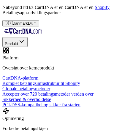
Nabeyond ltd t/a CartDNA er en
CartDNA er en
Shopify
Betalingsapp-udviklingspartner
🇩🇰
Danmark
DK
Produkt
Platform
Oversigt over kerneprodukt
CartDNA-platform
Komplet betalingsinfrastruktur til Shopify
Globale betalingsmetoder
Accepter over 720 betalingsmetoder verden over
Sikkerhed & overholdelse
PCI-DSS-kompatibel og sikker fra starten
Optimering
Forbedre betalingsfløjen