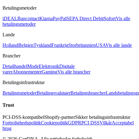
Betalingsmetoder
iDEAL
Bancontact
Klarna
PayPal
SEPA Direct Debit
Sofort
Vis alle
betalingsmetoder
Lande
Holland
Belgien
Tyskland
Frankrig
Storbritannien
USA
Vis alle lande
Brancher
Detailhandel
Mode
Elektronik
Digitale
varer
Abonnementer
Gaming
Vis alle brancher
Betalingsinfrastruktur
Betalingsmetoder
Betalingsvalutaer
Betalingsbrancher
Landsbetalingsg
Trust
PCI-DSS-kompatibel
Shopify-partner
Sikker betalingsinfrastruktur
Fortrolighedspolitik
Cookiepolitik
GDPR
PCI DSS
Vilkår
Acceptabel
brug
©
2026
CartDNA
.
Alle rettigheder forbeholdt
.