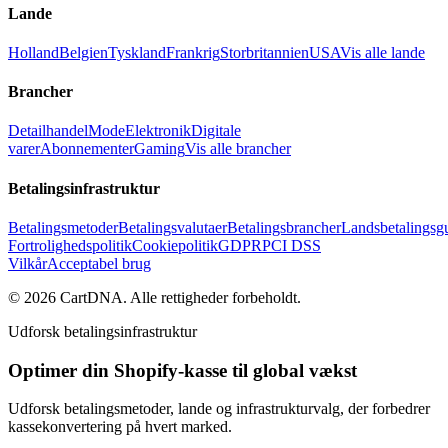
Lande
Holland
Belgien
Tyskland
Frankrig
Storbritannien
USA
Vis alle lande
Brancher
Detailhandel
Mode
Elektronik
Digitale
varer
Abonnementer
Gaming
Vis alle brancher
Betalingsinfrastruktur
Betalingsmetoder
Betalingsvalutaer
Betalingsbrancher
Landsbetalingsg
Fortrolighedspolitik
Cookiepolitik
GDPR
PCI DSS
Vilkår
Acceptabel brug
©
2026
CartDNA
.
Alle rettigheder forbeholdt
.
Udforsk betalingsinfrastruktur
Optimer din Shopify-kasse til global vækst
Udforsk betalingsmetoder, lande og infrastrukturvalg, der forbedrer
kassekonvertering på hvert marked.