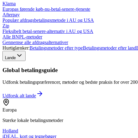
Klarna
Europas førende køb-nu-betal-senere-tjeneste
Afterpay
Populær afdragsbetalingsmetode i AU og USA
Zip
Fleksibelt betal-senere-alternativ i AU og USA
Alle BNPL-metoder
Gennemse alle afdragsalternativer
Hurtiglænker:
Betalingsmetoder efter type
Betalingsmetoder efter land
Lande
Global betalingsguide
Udforsk betalingspræferencer, metoder og bedste praksis for over 200 l
Udforsk alt
lande
Europa
Stærke lokale betalingsmetoder
Holland
iDEAL, kort og tegnebøger