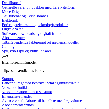
Detailhandel
Generelle varer og butikker med flere kategorier
Mode & tøj
Tøj, tilbehør og livsstilsbrands
Elektronik
Forbrugerelektronik og teknologiprodukter
Digitale varer
Software, downloads og digitalt indhold
Abonnementer
Tilbagevendende fakturering og medlemsmodeller
Gaming
Spil, køb i spil og virtuelle varer
Efter forretningsmodel
Tilpasset hændlernes behov
Startups
Lancér hurtigt med beprøvet betalingsinfrastruktur
Voksende butikker
Voks internationalt med selvtillid
Enterprise e-handel
Avancerede funktioner til hændlere med høj volumen
Abonnementsbrands