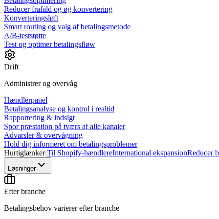
Betalingsoptimering
Reducer frafald og øg konvertering
Konverteringsløft
Smart routing og valg af betalingsmetode
A/B-teststøtte
Test og optimer betalingsfløw
Drift
Administrer og overvåg
Hændlerpanel
Betalingsanalyse og kontrol i realtid
Rapportering & indsigt
Spor præstation på tværs af alle kanaler
Advarsler & overvågning
Hold dig informeret om betalingsproblemer
Hurtiglænker:
Til Shopify-hændlere
International ekspansion
Reducer be
Løsninger
Efter branche
Betalingsbehov varierer efter branche