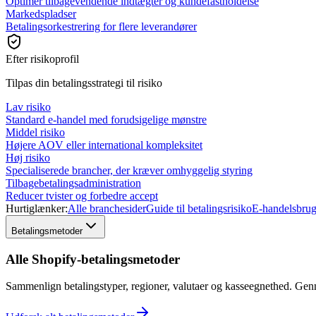
Optimer tilbagevendende indtægter og kundefastholdelse
Markedspladser
Betalingsorkestrering for flere leverandører
Efter risikoprofil
Tilpas din betalingsstrategi til risiko
Lav risiko
Standard e-handel med forudsigelige mønstre
Middel risiko
Højere AOV eller international kompleksitet
Høj risiko
Specialiserede brancher, der kræver omhyggelig styring
Tilbagebetalingsadministration
Reducer tvister og forbedre accept
Hurtiglænker:
Alle branchesider
Guide til betalingsrisiko
E-handelsbrug
Betalingsmetoder
Alle Shopify-betalingsmetoder
Sammenlign betalingstyper, regioner, valutaer og kasseegnethed. Ge