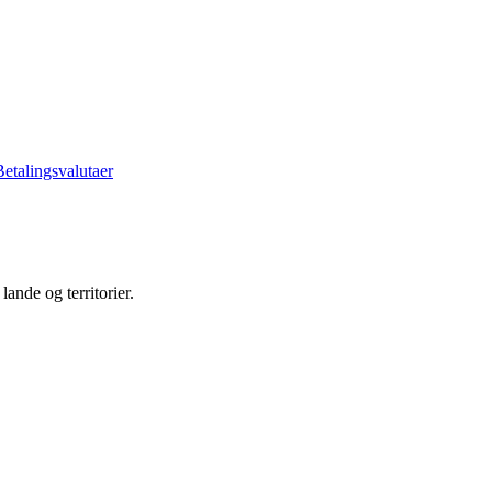
Betalingsvalutaer
ande og territorier.