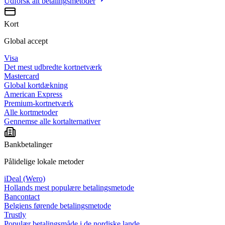
Udforsk alt
betalingsmetoder
Kort
Global accept
Visa
Det mest udbredte kortnetværk
Mastercard
Global kortdækning
American Express
Premium-kortnetværk
Alle kortmetoder
Gennemse alle kortalternativer
Bankbetalinger
Pålidelige lokale metoder
iDeal (Wero)
Hollands mest populære betalingsmetode
Bancontact
Belgiens førende betalingsmetode
Trustly
Populær betalingsmåde i de nordiske lande