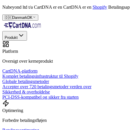
Nabeyond ltd t/a CartDNA er en
CartDNA er en
Shopify
Betalingsap
🇩🇰
Danmark
DK
Produkt
Platform
Oversigt over kerneprodukt
CartDNA-platform
Komplet betalingsinfrastruktur til Shopify
Globale betalingsmetoder
Accepter over 720 betalingsmetoder verden over
Sikkerhed & overholdelse
PCI-DSS-kompatibel og sikker fra starten
Optimering
Forbedre betalingsfløjen