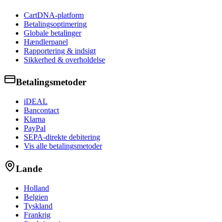
CartDNA-platform
Betalingsoptimering
Globale betalinger
Hændlerpanel
Rapportering & indsigt
Sikkerhed & overholdelse
Betalingsmetoder
iDEAL
Bancontact
Klarna
PayPal
SEPA-direkte debitering
Vis alle betalingsmetoder
Lande
Holland
Belgien
Tyskland
Frankrig