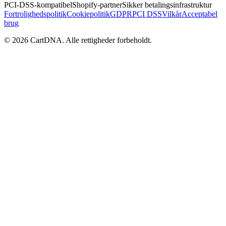
PCI-DSS-kompatibel
Shopify-partner
Sikker betalingsinfrastruktur
Fortrolighedspolitik
Cookiepolitik
GDPR
PCI DSS
Vilkår
Acceptabel
brug
©
2026
CartDNA
.
Alle rettigheder forbeholdt
.