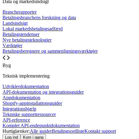
Data og markedsindsigt
Brancherapporter
Betalingsbranchens forskning og data
Landsindsigt
Lokal markedsbetalingsadfærd
Betalingstendenser
Nye betalingsteknologier
Værktøjer
Betalingsberegnere og sammenligningsværktøjer
Byg
Teknisk implementering
Udviklerdokumentation
API-dokumentation og integrationsguider
Appdokumentation
Shopify-appinstallationsguider
Integrationshjælp
Tekniske supportressourcer
API-reference
Komplet API-endepunktdokumentation
Hurtiglænker:
Alle guider
Betalingsordliste
Kontakt support
Log ind
Kom i gang