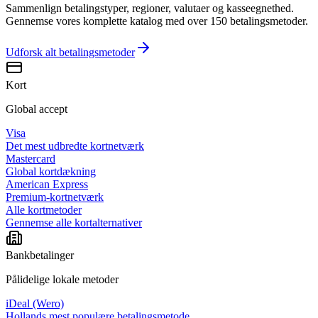
Sammenlign betalingstyper, regioner, valutaer og kasseegnethed.
Gennemse vores komplette katalog med over 150 betalingsmetoder.
Udforsk alt
betalingsmetoder
Kort
Global accept
Visa
Det mest udbredte kortnetværk
Mastercard
Global kortdækning
American Express
Premium-kortnetværk
Alle kortmetoder
Gennemse alle kortalternativer
Bankbetalinger
Pålidelige lokale metoder
iDeal (Wero)
Hollands mest populære betalingsmetode