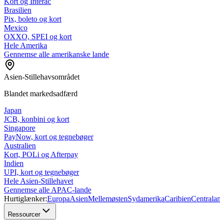
Kort og Interac
Brasilien
Pix, boleto og kort
Mexico
OXXO, SPEI og kort
Hele Amerika
Gennemse alle amerikanske lande
Asien-Stillehavsområdet
Blandet markedsadfærd
Japan
JCB, konbini og kort
Singapore
PayNow, kort og tegnebøger
Australien
Kort, POLi og Afterpay
Indien
UPI, kort og tegnebøger
Hele Asien-Stillehavet
Gennemse alle APAC-lande
Hurtiglænker:
Europa
Asien
Mellemøsten
Sydamerika
Caribien
Centrala
Ressourcer