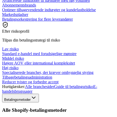
Avancerede funktioner til hændlere med høj volumen
Abonnementsbrands
Optimer tilbagevendende indtægter og kundefastholdelse
Markedspladser
Betalingsorkestrering for flere leverandører
Efter risikoprofil
Tilpas din betalingsstrategi til risiko
Lav risiko
Standard e-handel med forudsigelige mønstre
Middel risiko
Højere AOV eller international kompleksitet
Høj risiko
Specialiserede brancher, der kræver omhyggelig styring
Tilbagebetalingsadministration
Reducer tvister og forbedre accept
Hurtiglænker:
Alle branchesider
Guide til betalingsrisiko
E-
handelsbrugssager
Betalingsmetoder
Alle Shopify-betalingsmetoder