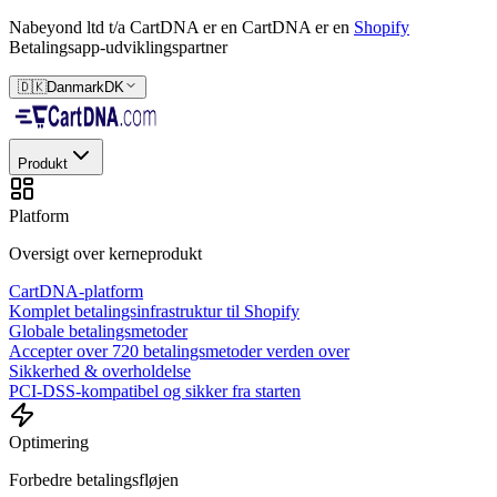
Nabeyond ltd t/a CartDNA er en
CartDNA er en
Shopify
Betalingsapp-udviklingspartner
🇩🇰
Danmark
DK
Produkt
Platform
Oversigt over kerneprodukt
CartDNA-platform
Komplet betalingsinfrastruktur til Shopify
Globale betalingsmetoder
Accepter over 720 betalingsmetoder verden over
Sikkerhed & overholdelse
PCI-DSS-kompatibel og sikker fra starten
Optimering
Forbedre betalingsfløjen