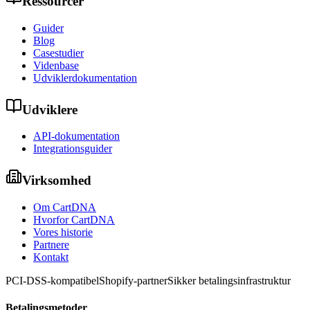
Ressourcer
Guider
Blog
Casestudier
Videnbase
Udviklerdokumentation
Udviklere
API-dokumentation
Integrationsguider
Virksomhed
Om CartDNA
Hvorfor CartDNA
Vores historie
Partnere
Kontakt
PCI-DSS-kompatibel
Shopify-partner
Sikker betalingsinfrastruktur
Betalingsmetoder