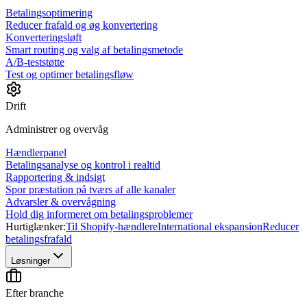
Betalingsoptimering
Reducer frafald og øg konvertering
Konverteringsløft
Smart routing og valg af betalingsmetode
A/B-teststøtte
Test og optimer betalingsfløw
Drift
Administrer og overvåg
Hændlerpanel
Betalingsanalyse og kontrol i realtid
Rapportering & indsigt
Spor præstation på tværs af alle kanaler
Advarsler & overvågning
Hold dig informeret om betalingsproblemer
Hurtiglænker:
Til Shopify-hændlere
International ekspansion
Reducer
betalingsfrafald
Løsninger
Efter branche