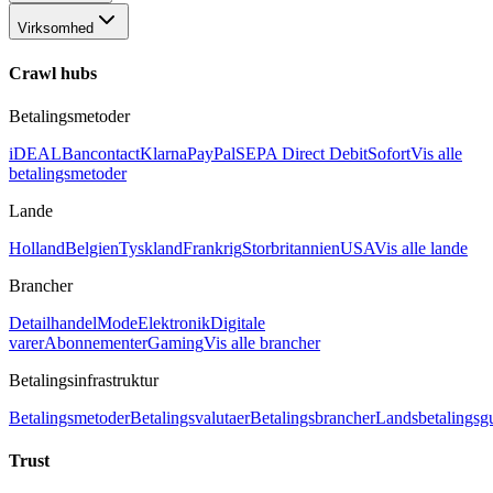
Virksomhed
Crawl hubs
Betalingsmetoder
iDEAL
Bancontact
Klarna
PayPal
SEPA Direct Debit
Sofort
Vis alle
betalingsmetoder
Lande
Holland
Belgien
Tyskland
Frankrig
Storbritannien
USA
Vis alle lande
Brancher
Detailhandel
Mode
Elektronik
Digitale
varer
Abonnementer
Gaming
Vis alle brancher
Betalingsinfrastruktur
Betalingsmetoder
Betalingsvalutaer
Betalingsbrancher
Landsbetalingsg
Trust