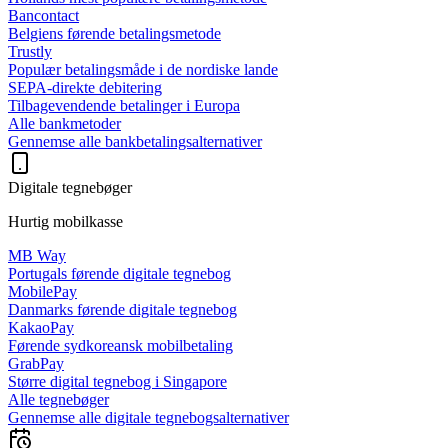
Bancontact
Belgiens førende betalingsmetode
Trustly
Populær betalingsmåde i de nordiske lande
SEPA-direkte debitering
Tilbagevendende betalinger i Europa
Alle bankmetoder
Gennemse alle bankbetalingsalternativer
Digitale tegnebøger
Hurtig mobilkasse
MB Way
Portugals førende digitale tegnebog
MobilePay
Danmarks førende digitale tegnebog
KakaoPay
Førende sydkoreansk mobilbetaling
GrabPay
Større digital tegnebog i Singapore
Alle tegnebøger
Gennemse alle digitale tegnebogsalternativer