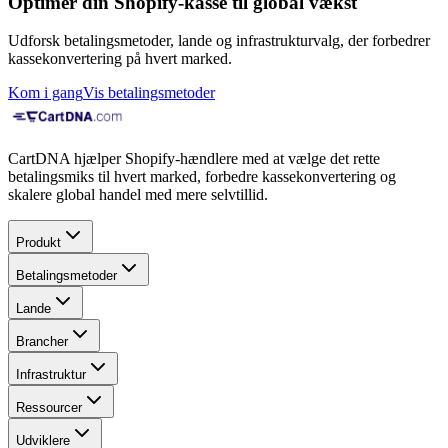
Optimer din Shopify-kasse til global vækst
Udforsk betalingsmetoder, lande og infrastrukturvalg, der forbedrer
kassekonvertering på hvert marked.
Kom i gang
Vis betalingsmetoder
CartDNA hjælper Shopify-hændlere med at vælge det rette
betalingsmiks til hvert marked, forbedre kassekonvertering og
skalere global handel med mere selvtillid.
Produkt
Betalingsmetoder
Lande
Brancher
Infrastruktur
Ressourcer
Udviklere