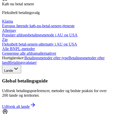
Køb nu betal senere
Fleksibelt betalingsvalg
Klarna
Europas førende køb-nu-betal-senere-tjeneste
Afterpay
Populær afdragsbetalingsmetode i AU og USA
Zip
Fleksibelt betal-senere-alternativ i AU og USA
Alle BNPL-metoder
Gennemse alle afdragsalternativer
Hurtiglænker:
Betalingsmetoder efter type
Betalingsmetoder efter
land
Betalingsvalutaer
Lande
Global betalingsguide
Udforsk betalingspræferencer, metoder og bedste praksis for over
200 lande og territorier.
Udforsk alt
lande