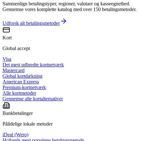
Sammenlign betalingstyper, regioner, valutaer og kasseegnethed.
Gennemse vores komplette katalog med over 150 betalingsmetoder.
Udforsk alt
betalingsmetoder
Kort
Global accept
Visa
Det mest udbredte kortnetværk
Mastercard
Global kortdækning
American Express
Premium-kortnetværk
Alle kortmetoder
Gennemse alle kortalternativer
Bankbetalinger
Pålidelige lokale metoder
iDeal (Wero)
Hollands mest populære betalingsmetode