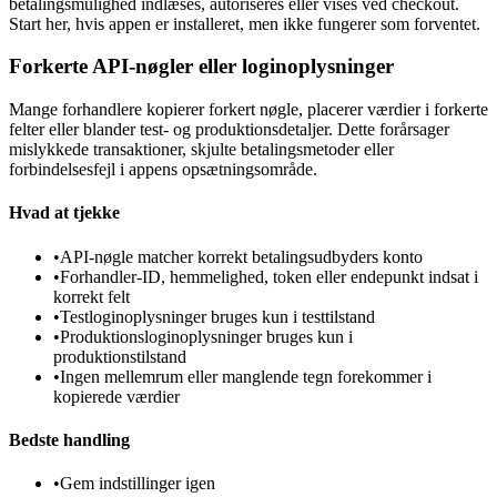
betalingsmulighed indlæses, autoriseres eller vises ved checkout.
Start her, hvis appen er installeret, men ikke fungerer som forventet.
Forkerte API-nøgler eller loginoplysninger
Mange forhandlere kopierer forkert nøgle, placerer værdier i forkerte
felter eller blander test- og produktionsdetaljer. Dette forårsager
mislykkede transaktioner, skjulte betalingsmetoder eller
forbindelsesfejl i appens opsætningsområde.
Hvad at tjekke
•
API-nøgle matcher korrekt betalingsudbyders konto
•
Forhandler-ID, hemmelighed, token eller endepunkt indsat i
korrekt felt
•
Testloginoplysninger bruges kun i testtilstand
•
Produktionsloginoplysninger bruges kun i
produktionstilstand
•
Ingen mellemrum eller manglende tegn forekommer i
kopierede værdier
Bedste handling
•
Gem indstillinger igen