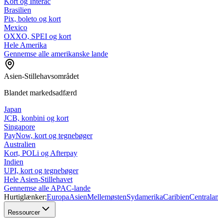
Kort og Interac
Brasilien
Pix, boleto og kort
Mexico
OXXO, SPEI og kort
Hele Amerika
Gennemse alle amerikanske lande
Asien-Stillehavsområdet
Blandet markedsadfærd
Japan
JCB, konbini og kort
Singapore
PayNow, kort og tegnebøger
Australien
Kort, POLi og Afterpay
Indien
UPI, kort og tegnebøger
Hele Asien-Stillehavet
Gennemse alle APAC-lande
Hurtiglænker:
Europa
Asien
Mellemøsten
Sydamerika
Caribien
Centrala
Ressourcer