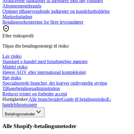
Avancerede funktioner til hændlere med høj volumen
Abonnementsbrands
Optimer tilbagevendende indtægter og kundefastholdelse
Markedspladser
Betalingsorkestrering for flere leverandører
Efter risikoprofil
Tilpas din betalingsstrategi til risiko
Lav risiko
Standard e-handel med forudsigelige mønstre
Middel risiko
Højere AOV eller international kompleksitet
Høj risiko
Specialiserede brancher, der kræver omhyggelig styring
Tilbagebetalingsadministration
Reducer tvister og forbedre accept
Hurtiglænker:
Alle branchesider
Guide til betalingsrisiko
E-
handelsbrugssager
Betalingsmetoder
Alle Shopify-betalingsmetoder