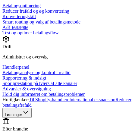
Betalingsoptimering
Reducer frafald og øg konvertering
Konverteringsløft
Smart routing og valg af betalingsmetode
A/B-teststøtte
Test og optimer betalingsfløw
Drift
Administrer og overvåg
Hændlerpanel
Betalingsanalyse og kontrol i realtid
Rapportering & indsigt
Spor præstation på tværs af alle kanaler
Advarsler & overvågning
Hold dig informeret om betalingsproblemer
Hurtiglænker:
Til Shopify-hændlere
International ekspansion
Reducer
betalingsfrafald
Løsninger
Efter branche