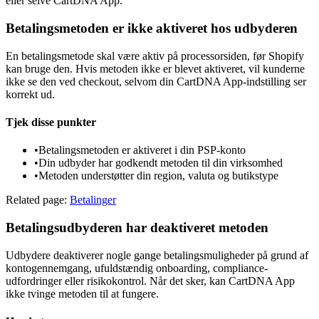
eller selve CartDNA App.
Betalingsmetoden er ikke aktiveret hos udbyderen
En betalingsmetode skal være aktiv på processorsiden, før Shopify
kan bruge den. Hvis metoden ikke er blevet aktiveret, vil kunderne
ikke se den ved checkout, selvom din CartDNA App-indstilling ser
korrekt ud.
Tjek disse punkter
•
Betalingsmetoden er aktiveret i din PSP-konto
•
Din udbyder har godkendt metoden til din virksomhed
•
Metoden understøtter din region, valuta og butikstype
Related page:
Betalinger
Betalingsudbyderen har deaktiveret metoden
Udbydere deaktiverer nogle gange betalingsmuligheder på grund af
kontogennemgang, ufuldstændig onboarding, compliance-
udfordringer eller risikokontrol. Når det sker, kan CartDNA App
ikke tvinge metoden til at fungere.