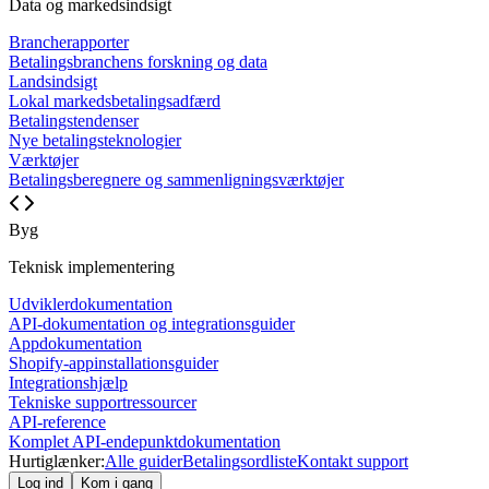
Data og markedsindsigt
Brancherapporter
Betalingsbranchens forskning og data
Landsindsigt
Lokal markedsbetalingsadfærd
Betalingstendenser
Nye betalingsteknologier
Værktøjer
Betalingsberegnere og sammenligningsværktøjer
Byg
Teknisk implementering
Udviklerdokumentation
API-dokumentation og integrationsguider
Appdokumentation
Shopify-appinstallationsguider
Integrationshjælp
Tekniske supportressourcer
API-reference
Komplet API-endepunktdokumentation
Hurtiglænker:
Alle guider
Betalingsordliste
Kontakt support
Log ind
Kom i gang