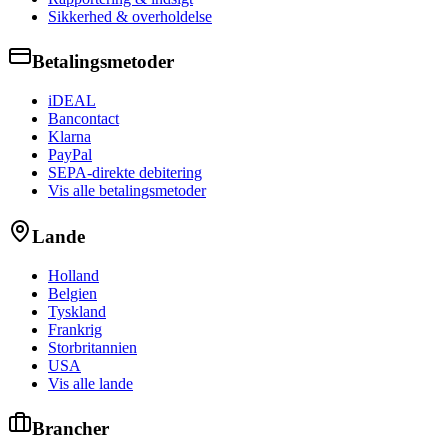
Sikkerhed & overholdelse
Betalingsmetoder
iDEAL
Bancontact
Klarna
PayPal
SEPA-direkte debitering
Vis alle betalingsmetoder
Lande
Holland
Belgien
Tyskland
Frankrig
Storbritannien
USA
Vis alle lande
Brancher