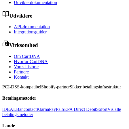
Udviklerdokumentation
Udviklere
API-dokumentation
Integrationsguider
Virksomhed
Om CartDNA
Hvorfor CartDNA
Vores historie
Partnere
Kontakt
PCI-DSS-kompatibel
Shopify-partner
Sikker betalingsinfrastruktur
Betalingsmetoder
iDEAL
Bancontact
Klarna
PayPal
SEPA Direct Debit
Sofort
Vis alle
betalingsmetoder
Lande