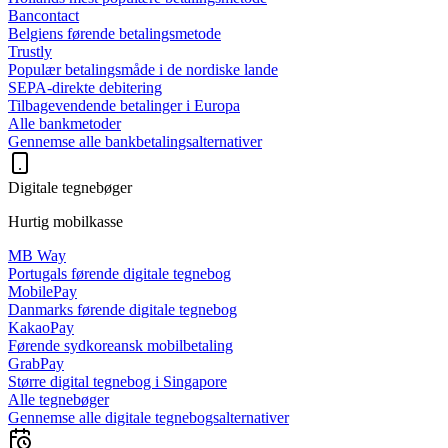
Bancontact
Belgiens førende betalingsmetode
Trustly
Populær betalingsmåde i de nordiske lande
SEPA-direkte debitering
Tilbagevendende betalinger i Europa
Alle bankmetoder
Gennemse alle bankbetalingsalternativer
Digitale tegnebøger
Hurtig mobilkasse
MB Way
Portugals førende digitale tegnebog
MobilePay
Danmarks førende digitale tegnebog
KakaoPay
Førende sydkoreansk mobilbetaling
GrabPay
Større digital tegnebog i Singapore
Alle tegnebøger
Gennemse alle digitale tegnebogsalternativer