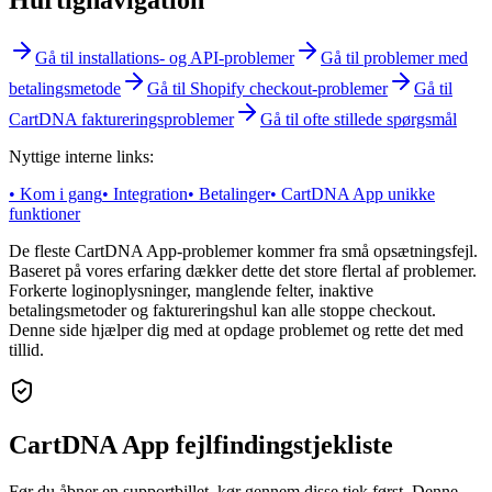
Hurtignavigation
Gå til installations- og API-problemer
Gå til problemer med
betalingsmetode
Gå til Shopify checkout-problemer
Gå til
CartDNA faktureringsproblemer
Gå til ofte stillede spørgsmål
Nyttige interne links:
•
Kom i gang
•
Integration
•
Betalinger
•
CartDNA App unikke
funktioner
De fleste CartDNA App-problemer kommer fra små opsætningsfejl.
Baseret på vores erfaring dækker dette det store flertal af problemer.
Forkerte loginoplysninger, manglende felter, inaktive
betalingsmetoder og faktureringshul kan alle stoppe checkout.
Denne side hjælper dig med at opdage problemet og rette det med
tillid.
CartDNA App fejlfindingstjekliste
Før du åbner en supportbillet, kør gennem disse tjek først. Denne