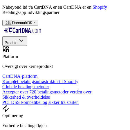
Nabeyond ltd t/a CartDNA er en
CartDNA er en
Shopify
Betalingsapp-udviklingspartner
🇩🇰
Danmark
DK
Produkt
Platform
Oversigt over kerneprodukt
CartDNA-platform
Komplet betalingsinfrastruktur til Shopify
Globale betalingsmetoder
Accepter over 720 betalingsmetoder verden over
Sikkerhed & overholdelse
PCI-DSS-kompatibel og sikker fra starten
Optimering
Forbedre betalingsfløjen