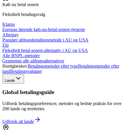
Køb nu betal senere
Fleksibelt betalingsvalg
Klarna
Europas førende køb-nu-betal-senere-tjeneste
Afterpay
Populær afdragsbetalingsmetode i AU og USA
Zip
Fleksibelt betal-senere-alternativ i AU og USA
Alle BNPL-metoder
Gennemse alle afdragsalternativer
Hurtiglænker:
Betalingsmetoder efter type
Betalingsmetoder efter
land
Betalingsvalutaer
Lande
Global betalingsguide
Udforsk betalingspræferencer, metoder og bedste praksis for over
200 lande og territorier.
Udforsk alt
lande