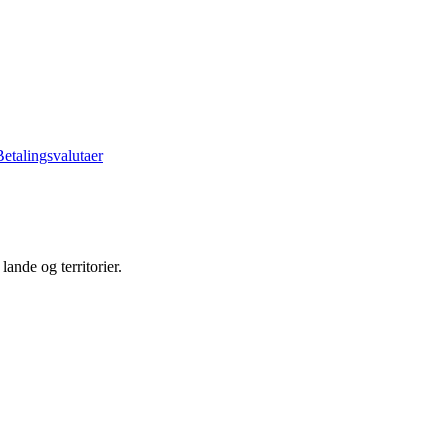
Betalingsvalutaer
ande og territorier.