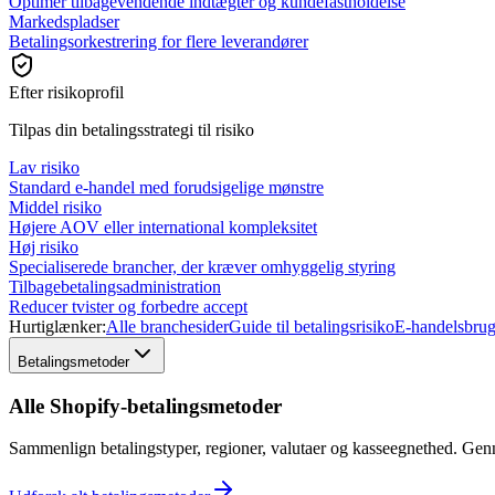
Optimer tilbagevendende indtægter og kundefastholdelse
Markedspladser
Betalingsorkestrering for flere leverandører
Efter risikoprofil
Tilpas din betalingsstrategi til risiko
Lav risiko
Standard e-handel med forudsigelige mønstre
Middel risiko
Højere AOV eller international kompleksitet
Høj risiko
Specialiserede brancher, der kræver omhyggelig styring
Tilbagebetalingsadministration
Reducer tvister og forbedre accept
Hurtiglænker:
Alle branchesider
Guide til betalingsrisiko
E-handelsbrug
Betalingsmetoder
Alle Shopify-betalingsmetoder
Sammenlign betalingstyper, regioner, valutaer og kasseegnethed. Ge