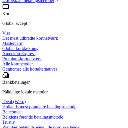
Udforsk alt
betalingsmetoder
Kort
Global accept
Visa
Det mest udbredte kortnetværk
Mastercard
Global kortdækning
American Express
Premium-kortnetværk
Alle kortmetoder
Gennemse alle kortalternativer
Bankbetalinger
Pålidelige lokale metoder
iDeal (Wero)
Hollands mest populære betalingsmetode
Bancontact
Belgiens førende betalingsmetode
Trustly
Populær betalingsmåde i de nordiske lande