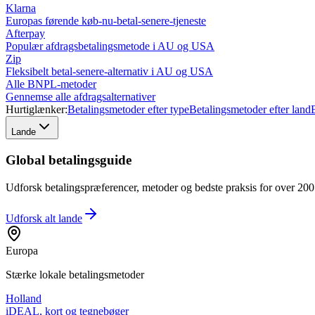
Klarna
Europas førende køb-nu-betal-senere-tjeneste
Afterpay
Populær afdragsbetalingsmetode i AU og USA
Zip
Fleksibelt betal-senere-alternativ i AU og USA
Alle BNPL-metoder
Gennemse alle afdragsalternativer
Hurtiglænker:
Betalingsmetoder efter type
Betalingsmetoder efter land
Lande
Global betalingsguide
Udforsk betalingspræferencer, metoder og bedste praksis for over 200 l
Udforsk alt
lande
Europa
Stærke lokale betalingsmetoder
Holland
iDEAL, kort og tegnebøger