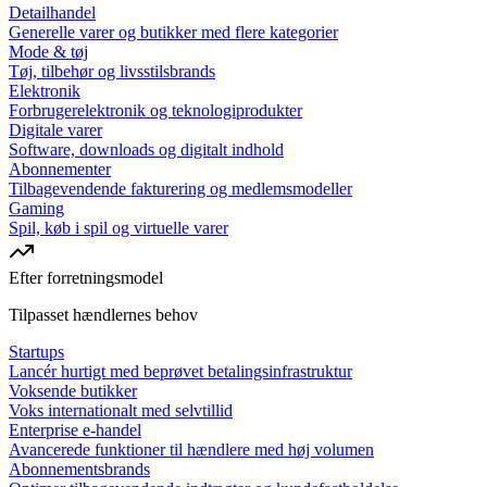
Detailhandel
Generelle varer og butikker med flere kategorier
Mode & tøj
Tøj, tilbehør og livsstilsbrands
Elektronik
Forbrugerelektronik og teknologiprodukter
Digitale varer
Software, downloads og digitalt indhold
Abonnementer
Tilbagevendende fakturering og medlemsmodeller
Gaming
Spil, køb i spil og virtuelle varer
Efter forretningsmodel
Tilpasset hændlernes behov
Startups
Lancér hurtigt med beprøvet betalingsinfrastruktur
Voksende butikker
Voks internationalt med selvtillid
Enterprise e-handel
Avancerede funktioner til hændlere med høj volumen
Abonnementsbrands