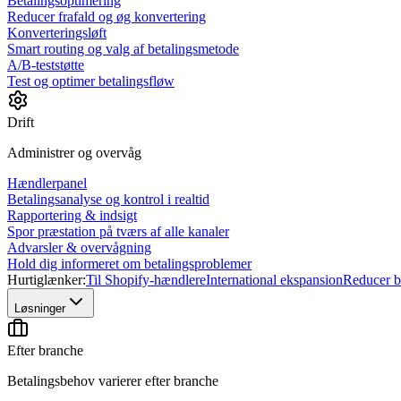
Betalingsoptimering
Reducer frafald og øg konvertering
Konverteringsløft
Smart routing og valg af betalingsmetode
A/B-teststøtte
Test og optimer betalingsfløw
Drift
Administrer og overvåg
Hændlerpanel
Betalingsanalyse og kontrol i realtid
Rapportering & indsigt
Spor præstation på tværs af alle kanaler
Advarsler & overvågning
Hold dig informeret om betalingsproblemer
Hurtiglænker:
Til Shopify-hændlere
International ekspansion
Reducer be
Løsninger
Efter branche
Betalingsbehov varierer efter branche