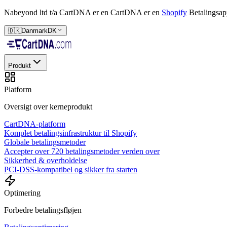
Nabeyond ltd t/a CartDNA er en
CartDNA er en
Shopify
Betalingsap
🇩🇰
Danmark
DK
Produkt
Platform
Oversigt over kerneprodukt
CartDNA-platform
Komplet betalingsinfrastruktur til Shopify
Globale betalingsmetoder
Accepter over 720 betalingsmetoder verden over
Sikkerhed & overholdelse
PCI-DSS-kompatibel og sikker fra starten
Optimering
Forbedre betalingsfløjen