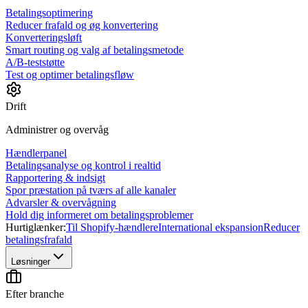
Betalingsoptimering
Reducer frafald og øg konvertering
Konverteringsløft
Smart routing og valg af betalingsmetode
A/B-teststøtte
Test og optimer betalingsfløw
Drift
Administrer og overvåg
Hændlerpanel
Betalingsanalyse og kontrol i realtid
Rapportering & indsigt
Spor præstation på tværs af alle kanaler
Advarsler & overvågning
Hold dig informeret om betalingsproblemer
Hurtiglænker:
Til Shopify-hændlere
International ekspansion
Reducer
betalingsfrafald
Løsninger
Efter branche