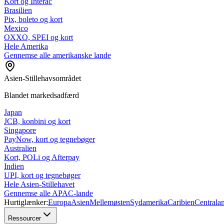
Kort og Interac
Brasilien
Pix, boleto og kort
Mexico
OXXO, SPEI og kort
Hele Amerika
Gennemse alle amerikanske lande
Asien-Stillehavsområdet
Blandet markedsadfærd
Japan
JCB, konbini og kort
Singapore
PayNow, kort og tegnebøger
Australien
Kort, POLi og Afterpay
Indien
UPI, kort og tegnebøger
Hele Asien-Stillehavet
Gennemse alle APAC-lande
Hurtiglænker:
Europa
Asien
Mellemøsten
Sydamerika
Caribien
Centrala
Ressourcer