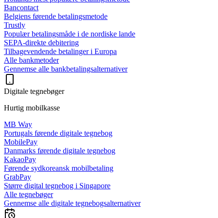
Bancontact
Belgiens førende betalingsmetode
Trustly
Populær betalingsmåde i de nordiske lande
SEPA-direkte debitering
Tilbagevendende betalinger i Europa
Alle bankmetoder
Gennemse alle bankbetalingsalternativer
Digitale tegnebøger
Hurtig mobilkasse
MB Way
Portugals førende digitale tegnebog
MobilePay
Danmarks førende digitale tegnebog
KakaoPay
Førende sydkoreansk mobilbetaling
GrabPay
Større digital tegnebog i Singapore
Alle tegnebøger
Gennemse alle digitale tegnebogsalternativer