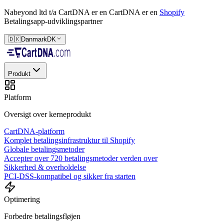
Nabeyond ltd t/a CartDNA er en
CartDNA er en
Shopify
Betalingsapp-udviklingspartner
🇩🇰
Danmark
DK
Produkt
Platform
Oversigt over kerneprodukt
CartDNA-platform
Komplet betalingsinfrastruktur til Shopify
Globale betalingsmetoder
Accepter over 720 betalingsmetoder verden over
Sikkerhed & overholdelse
PCI-DSS-kompatibel og sikker fra starten
Optimering
Forbedre betalingsfløjen