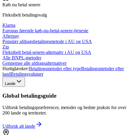
Køb nu betal senere
Fleksibelt betalingsvalg
Klarna
Europas førende køb-nu-betal-senere-tjeneste
Afterpay
Populær afdragsbetalingsmetode i AU og USA
Zip
Fleksibelt betal-senere-alternativ i AU og USA
Alle BNPL-metoder
Gennemse alle afdragsalternativer
Hurtiglænker:
Betalingsmetoder efter type
Betalingsmetoder efter
land
Betalingsvalutaer
Lande
Global betalingsguide
Udforsk betalingspræferencer, metoder og bedste praksis for over
200 lande og territorier.
Udforsk alt
lande