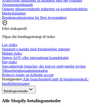
Avancerede funktioner til hændlere med høj volumen
Abonnementsbrands
Optimer tilbagevendende indtægter og kundefastholdelse
Markedspladser
Betalingsorkestrering for flere leverandører
Efter risikoprofil
Tilpas din betalingsstrategi til risiko
Lav risiko
Standard e-handel med forudsigelige mønstre
Middel risiko
Højere AOV eller international kompleksitet
Høj risiko
Specialiserede brancher, der kræver omhyggelig styring
Tilbagebetalingsadministration
Reducer tvister og forbedre accept
Hurtiglænker:
Alle branchesider
Guide til betalingsrisiko
E-
handelsbrugssager
Betalingsmetoder
Alle Shopify-betalingsmetoder