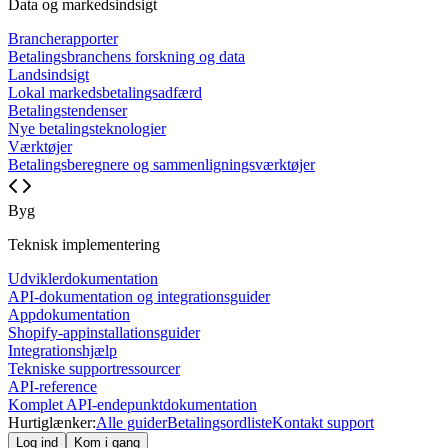
Data og markedsindsigt
Brancherapporter
Betalingsbranchens forskning og data
Landsindsigt
Lokal markedsbetalingsadfærd
Betalingstendenser
Nye betalingsteknologier
Værktøjer
Betalingsberegnere og sammenligningsværktøjer
Byg
Teknisk implementering
Udviklerdokumentation
API-dokumentation og integrationsguider
Appdokumentation
Shopify-appinstallationsguider
Integrationshjælp
Tekniske supportressourcer
API-reference
Komplet API-endepunktdokumentation
Hurtiglænker:
Alle guider
Betalingsordliste
Kontakt support
Log ind
Kom i gang