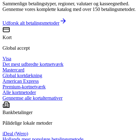
Sammenlign betalingstyper, regioner, valutaer og kasseegnethed.
Gennemse vores komplette katalog med over 150 betalingsmetoder.
Udforsk alt
betalingsmetoder
Kort
Global accept
Visa
Det mest udbredte kortnetværk
Mastercard
Global kortdækning
American Express
Premium-kortnetværk
Alle kortmetoder
Gennemse alle kortalternativer
Bankbetalinger
Pålidelige lokale metoder
iDeal (Wero)
Hollands mest populære betalingsmetode