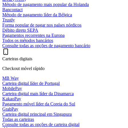
Método de pagamento mais popular da Holanda
Bancontact
Método de pagamento líder da Bélgica
Trustly
Forma popular de pagar nos países nórdicos
Débito direto SEPA
Pagamentos recorrentes na Europa
Todos os métodos bancários
Consulte todas as opções de pagamento bancário
Carteiras digitais
Checkout móvel rápido
MB Way
Carteira digital líder de Portugal
MobilePay
Carteira digital mais líder da Dinamarca
KakaoPay
Pagamento móvel líder da Coreia do Sul
GrabPay
Carteira digital principal em Singapura
Todas as carteiras
Consulte todas as opções de carteira digital