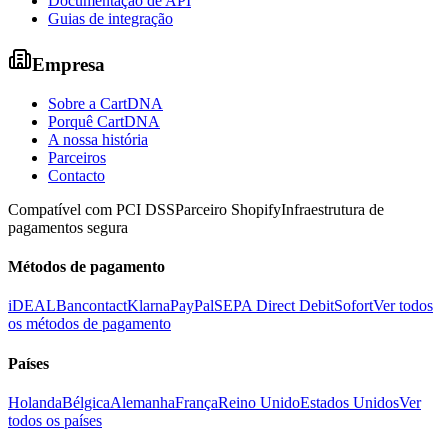
Documentação de API
Guias de integração
Empresa
Sobre a CartDNA
Porquê CartDNA
A nossa história
Parceiros
Contacto
Compatível com PCI DSS
Parceiro Shopify
Infraestrutura de
pagamentos segura
Métodos de pagamento
iDEAL
Bancontact
Klarna
PayPal
SEPA Direct Debit
Sofort
Ver todos
os métodos de pagamento
Países
Holanda
Bélgica
Alemanha
França
Reino Unido
Estados Unidos
Ver
todos os países