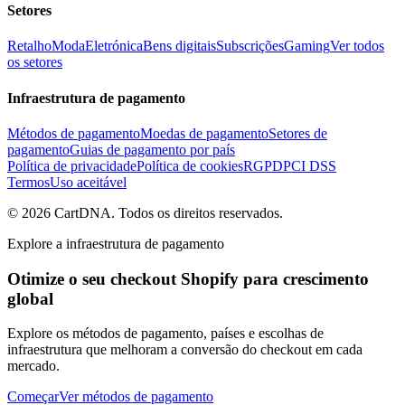
Setores
Retalho
Moda
Eletrónica
Bens digitais
Subscrições
Gaming
Ver todos
os setores
Infraestrutura de pagamento
Métodos de pagamento
Moedas de pagamento
Setores de
pagamento
Guias de pagamento por país
Política de privacidade
Política de cookies
RGPD
PCI DSS
Termos
Uso aceitável
©
2026
CartDNA
.
Todos os direitos reservados
.
Explore a infraestrutura de pagamento
Otimize o seu checkout Shopify para crescimento
global
Explore os métodos de pagamento, países e escolhas de
infraestrutura que melhoram a conversão do checkout em cada
mercado.
Começar
Ver métodos de pagamento