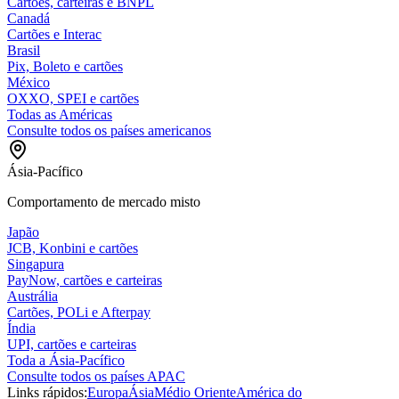
Cartões, carteiras e BNPL
Canadá
Cartões e Interac
Brasil
Pix, Boleto e cartões
México
OXXO, SPEI e cartões
Todas as Américas
Consulte todos os países americanos
Ásia-Pacífico
Comportamento de mercado misto
Japão
JCB, Konbini e cartões
Singapura
PayNow, cartões e carteiras
Austrália
Cartões, POLi e Afterpay
Índia
UPI, cartões e carteiras
Toda a Ásia-Pacífico
Consulte todos os países APAC
Links rápidos:
Europa
Ásia
Médio Oriente
América do