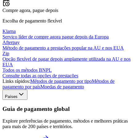
Compre agora, pague depois
Escolha de pagamento flexível
Klarna
Serviço líder de compre agora pague depois da Europa
Afterpay
Método de pagamento a prestações popular na AU e nos EUA
Zip
Opção flexível de pagar depois amplamente utilizada na AU e nos
EUA
Todos os métodos BNPL
Consulte todas as opções de prestações
Links rápidos:
Métodos de pagamento por tipo
Métodos de
pagamento por país
Moedas de pagamento
Países
Guia de pagamento global
Explore preferências de pagamento, métodos e melhores práticas
para mais de 200 países e territórios.