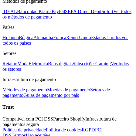
Métodos de pagamento
iDEAL
Bancontact
Klarna
PayPal
SEPA Direct Debit
Sofort
Ver todos
os métodos de pagamento
Países
Holanda
Bélgica
Alemanha
França
Reino Unido
Estados Unidos
Ver
todos os países
Setores
Retalho
Moda
Eletrónica
Bens digitais
Subscrições
Gaming
Ver todos
os setores
Infraestrutura de pagamento
Métodos de pagamento
Moedas de pagamento
Setores de
pagamento
Guias de pagamento por país
Trust
Compatível com PCI DSS
Parceiro Shopify
Infraestrutura de
pagamentos segura
Política de privacidade
Política de cookies
RGPD
PCI
DSS
Termos
Uso aceitável