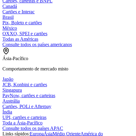
Cartões, carteiras e BNPL
Canadá
Cartões e Interac
Brasil
Pix, Boleto e cartões
México
OXXO, SPEI e cartões
Todas as Américas
Consulte todos os países americanos
Ásia-Pacífico
Comportamento de mercado misto
Japão
JCB, Konbini e cartões
Singapura
PayNow, cartões e carteiras
Austrália
Cartões, POLi e Afterpay
Índia
UPI, cartões e carteiras
Toda a Ásia-Pacífico
Consulte todos os países APAC
Links rápidos:
Europa
Ásia
Médio Oriente
América do