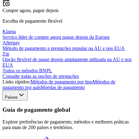
Compre agora, pague depois
Escolha de pagamento flexível
Klarna
Serviço líder de compre agora pague depois da Europa
Afterpay
Método de pagamento a prestações popular na AU e nos EUA
Zip
Opção flexível de pagar depois amplamente utilizada na AU e nos
EUA
Todos os métodos BNPL
Consulte todas as opções de prestações
Links rápidos:
Métodos de pagamento por tipo
Métodos de
pagamento por país
Moedas de pagamento
Países
Guia de pagamento global
Explore preferências de pagamento, métodos e melhores práticas
para mais de 200 países e territórios.