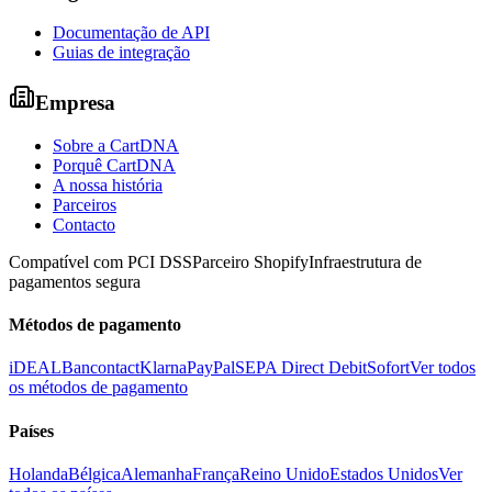
Documentação de API
Guias de integração
Empresa
Sobre a CartDNA
Porquê CartDNA
A nossa história
Parceiros
Contacto
Compatível com PCI DSS
Parceiro Shopify
Infraestrutura de
pagamentos segura
Métodos de pagamento
iDEAL
Bancontact
Klarna
PayPal
SEPA Direct Debit
Sofort
Ver todos
os métodos de pagamento
Países
Holanda
Bélgica
Alemanha
França
Reino Unido
Estados Unidos
Ver