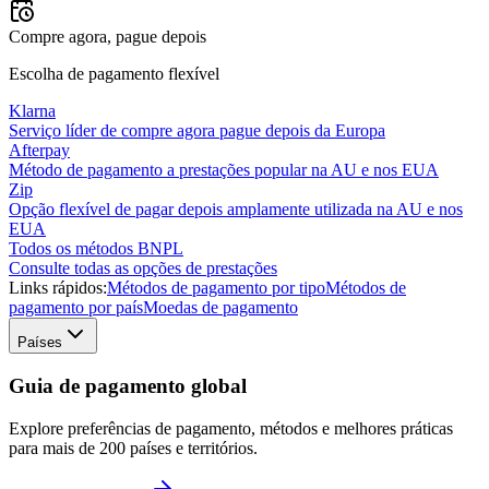
Compre agora, pague depois
Escolha de pagamento flexível
Klarna
Serviço líder de compre agora pague depois da Europa
Afterpay
Método de pagamento a prestações popular na AU e nos EUA
Zip
Opção flexível de pagar depois amplamente utilizada na AU e nos
EUA
Todos os métodos BNPL
Consulte todas as opções de prestações
Links rápidos:
Métodos de pagamento por tipo
Métodos de
pagamento por país
Moedas de pagamento
Países
Guia de pagamento global
Explore preferências de pagamento, métodos e melhores práticas
para mais de 200 países e territórios.