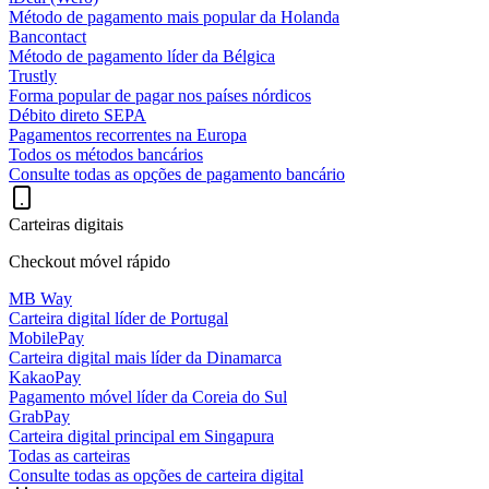
Método de pagamento mais popular da Holanda
Bancontact
Método de pagamento líder da Bélgica
Trustly
Forma popular de pagar nos países nórdicos
Débito direto SEPA
Pagamentos recorrentes na Europa
Todos os métodos bancários
Consulte todas as opções de pagamento bancário
Carteiras digitais
Checkout móvel rápido
MB Way
Carteira digital líder de Portugal
MobilePay
Carteira digital mais líder da Dinamarca
KakaoPay
Pagamento móvel líder da Coreia do Sul
GrabPay
Carteira digital principal em Singapura
Todas as carteiras
Consulte todas as opções de carteira digital