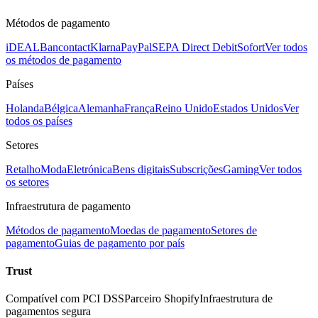
Métodos de pagamento
iDEAL
Bancontact
Klarna
PayPal
SEPA Direct Debit
Sofort
Ver todos
os métodos de pagamento
Países
Holanda
Bélgica
Alemanha
França
Reino Unido
Estados Unidos
Ver
todos os países
Setores
Retalho
Moda
Eletrónica
Bens digitais
Subscrições
Gaming
Ver todos
os setores
Infraestrutura de pagamento
Métodos de pagamento
Moedas de pagamento
Setores de
pagamento
Guias de pagamento por país
Trust
Compatível com PCI DSS
Parceiro Shopify
Infraestrutura de
pagamentos segura