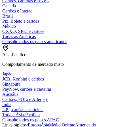
Cartões, carteiras e BNPL
Canadá
Cartões e Interac
Brasil
Pix, Boleto e cartões
México
OXXO, SPEI e cartões
Todas as Américas
Consulte todos os países americanos
Ásia-Pacífico
Comportamento de mercado misto
Japão
JCB, Konbini e cartões
Singapura
PayNow, cartões e carteiras
Austrália
Cartões, POLi e Afterpay
Índia
UPI, cartões e carteiras
Toda a Ásia-Pacífico
Consulte todos os países APAC
Links rápidos:
Europa
Ásia
Médio Oriente
América do