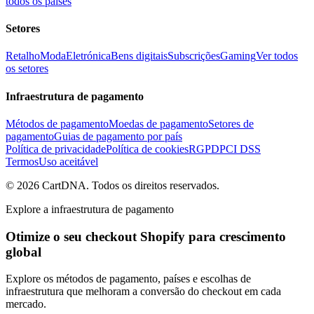
todos os países
Setores
Retalho
Moda
Eletrónica
Bens digitais
Subscrições
Gaming
Ver todos
os setores
Infraestrutura de pagamento
Métodos de pagamento
Moedas de pagamento
Setores de
pagamento
Guias de pagamento por país
Política de privacidade
Política de cookies
RGPD
PCI DSS
Termos
Uso aceitável
©
2026
CartDNA
.
Todos os direitos reservados
.
Explore a infraestrutura de pagamento
Otimize o seu checkout Shopify para crescimento
global
Explore os métodos de pagamento, países e escolhas de
infraestrutura que melhoram a conversão do checkout em cada
mercado.