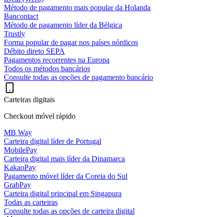
Método de pagamento mais popular da Holanda
Bancontact
Método de pagamento líder da Bélgica
Trustly
Forma popular de pagar nos países nórdicos
Débito direto SEPA
Pagamentos recorrentes na Europa
Todos os métodos bancários
Consulte todas as opções de pagamento bancário
Carteiras digitais
Checkout móvel rápido
MB Way
Carteira digital líder de Portugal
MobilePay
Carteira digital mais líder da Dinamarca
KakaoPay
Pagamento móvel líder da Coreia do Sul
GrabPay
Carteira digital principal em Singapura
Todas as carteiras
Consulte todas as opções de carteira digital