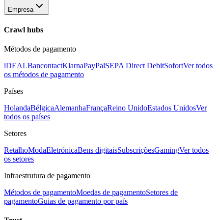
Empresa
Crawl hubs
Métodos de pagamento
iDEAL
Bancontact
Klarna
PayPal
SEPA Direct Debit
Sofort
Ver todos
os métodos de pagamento
Países
Holanda
Bélgica
Alemanha
França
Reino Unido
Estados Unidos
Ver
todos os países
Setores
Retalho
Moda
Eletrónica
Bens digitais
Subscrições
Gaming
Ver todos
os setores
Infraestrutura de pagamento
Métodos de pagamento
Moedas de pagamento
Setores de
pagamento
Guias de pagamento por país