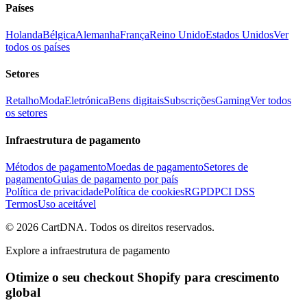
Países
Holanda
Bélgica
Alemanha
França
Reino Unido
Estados Unidos
Ver
todos os países
Setores
Retalho
Moda
Eletrónica
Bens digitais
Subscrições
Gaming
Ver todos
os setores
Infraestrutura de pagamento
Métodos de pagamento
Moedas de pagamento
Setores de
pagamento
Guias de pagamento por país
Política de privacidade
Política de cookies
RGPD
PCI DSS
Termos
Uso aceitável
©
2026
CartDNA
.
Todos os direitos reservados
.
Explore a infraestrutura de pagamento
Otimize o seu checkout Shopify para crescimento
global