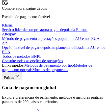
Compre agora, pague depois
Escolha de pagamento flexível
Klarna
Serviço líder de compre agora pague depois da Europa
Afterpay
Método de pagamento a prestações popular na AU e nos EUA
Zip
Opção flexível de pagar depois amplamente utilizada na AU e nos
EUA
Todos os métodos BNPL
Consulte todas as opções de prestações
Links rápidos:
Métodos de pagamento por tipo
Métodos de
pagamento por país
Moedas de pagamento
Países
Guia de pagamento global
Explore preferências de pagamento, métodos e melhores práticas
para mais de 200 países e territórios.