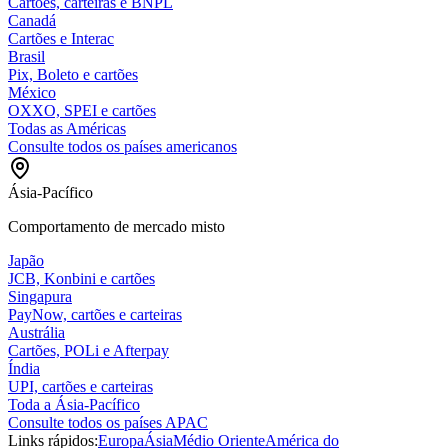
Cartões, carteiras e BNPL
Canadá
Cartões e Interac
Brasil
Pix, Boleto e cartões
México
OXXO, SPEI e cartões
Todas as Américas
Consulte todos os países americanos
Ásia-Pacífico
Comportamento de mercado misto
Japão
JCB, Konbini e cartões
Singapura
PayNow, cartões e carteiras
Austrália
Cartões, POLi e Afterpay
Índia
UPI, cartões e carteiras
Toda a Ásia-Pacífico
Consulte todos os países APAC
Links rápidos:
Europa
Ásia
Médio Oriente
América do