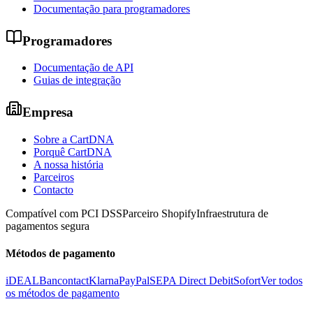
Documentação para programadores
Programadores
Documentação de API
Guias de integração
Empresa
Sobre a CartDNA
Porquê CartDNA
A nossa história
Parceiros
Contacto
Compatível com PCI DSS
Parceiro Shopify
Infraestrutura de
pagamentos segura
Métodos de pagamento
iDEAL
Bancontact
Klarna
PayPal
SEPA Direct Debit
Sofort
Ver todos
os métodos de pagamento