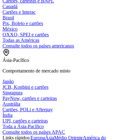
Cartões, carteiras e BNPL
Canadá
Cartões e Interac
Brasil
Pix, Boleto e cartões
México
OXXO, SPEI e cartões
Todas as Américas
Consulte todos os países americanos
Ásia-Pacífico
Comportamento de mercado misto
Japão
JCB, Konbini e cartões
Singapura
PayNow, cartões e carteiras
Austrália
Cartões, POLi e Afterpay
Índia
UPI, cartões e carteiras
Toda a Ásia-Pacífico
Consulte todos os países APAC
Links rápidos:
Europa
Ásia
Médio Oriente
América do