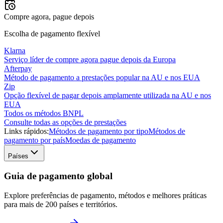
Compre agora, pague depois
Escolha de pagamento flexível
Klarna
Serviço líder de compre agora pague depois da Europa
Afterpay
Método de pagamento a prestações popular na AU e nos EUA
Zip
Opção flexível de pagar depois amplamente utilizada na AU e nos
EUA
Todos os métodos BNPL
Consulte todas as opções de prestações
Links rápidos:
Métodos de pagamento por tipo
Métodos de
pagamento por país
Moedas de pagamento
Países
Guia de pagamento global
Explore preferências de pagamento, métodos e melhores práticas
para mais de 200 países e territórios.