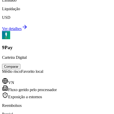
Limitado
Liquidação
USD
Ver detalhes
9Pay
Carteira Digital
Comparar
Médio
risco
Favorito local
VN
Fluxo gerido pelo processador
Exposição a estornos
Reembolsos