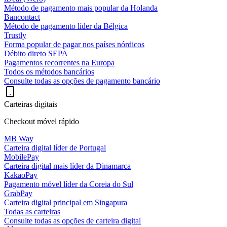
Método de pagamento mais popular da Holanda
Bancontact
Método de pagamento líder da Bélgica
Trustly
Forma popular de pagar nos países nórdicos
Débito direto SEPA
Pagamentos recorrentes na Europa
Todos os métodos bancários
Consulte todas as opções de pagamento bancário
Carteiras digitais
Checkout móvel rápido
MB Way
Carteira digital líder de Portugal
MobilePay
Carteira digital mais líder da Dinamarca
KakaoPay
Pagamento móvel líder da Coreia do Sul
GrabPay
Carteira digital principal em Singapura
Todas as carteiras
Consulte todas as opções de carteira digital