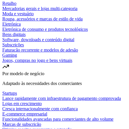
Retalho
Mercadorias gerais e lojas multi-categoria
Moda e vestuário
Roupa, acessórios e marcas de estilo de vida
Eletrónica
Eletrónica de consumo e produtos tecnológicos
Bens digitais
Software, downloads e conteúdo digital
Subscrições
Faturação recorrente e modelos de adesão
Gaming
Jogos, compras no jogo e bens virtuais
Por modelo de negócio
Adaptado às necessidades dos comerciantes
Startups
Lance rapidamente com infraestrutura de pagamento comprovada
Lojas em crescimento
Cresça internacionalmente com confiança
E-commerce empresarial
Funcionalidades avançadas para comerciantes de alto volume
Marcas de subscrição