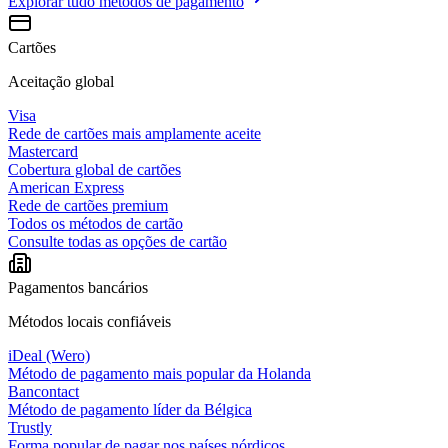
Explorar tudo
métodos de pagamento
Cartões
Aceitação global
Visa
Rede de cartões mais amplamente aceite
Mastercard
Cobertura global de cartões
American Express
Rede de cartões premium
Todos os métodos de cartão
Consulte todas as opções de cartão
Pagamentos bancários
Métodos locais confiáveis
iDeal (Wero)
Método de pagamento mais popular da Holanda
Bancontact
Método de pagamento líder da Bélgica
Trustly
Forma popular de pagar nos países nórdicos