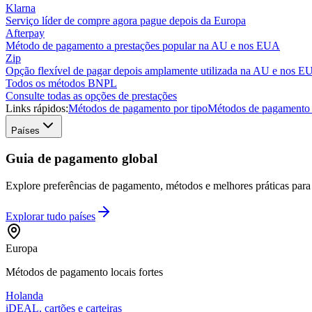
Klarna
Serviço líder de compre agora pague depois da Europa
Afterpay
Método de pagamento a prestações popular na AU e nos EUA
Zip
Opção flexível de pagar depois amplamente utilizada na AU e nos 
Todos os métodos BNPL
Consulte todas as opções de prestações
Links rápidos:
Métodos de pagamento por tipo
Métodos de pagamento 
Países
Guia de pagamento global
Explore preferências de pagamento, métodos e melhores práticas para m
Explorar tudo
países
Europa
Métodos de pagamento locais fortes
Holanda
iDEAL, cartões e carteiras