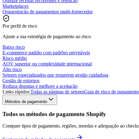
Otimize receitas recorrentes e retenção
Marketplaces
Orquestração de pagamentos multi-fornecedor
Por perfil de risco
Ajuste a sua estratégia de pagamento ao risco
Baixo risco
E-commerce padrão com padrões previsíveis
Risco médio
AOV superior ou complexidade internacional
Alto risco
Setores especializados que requerem gestão cuidadosa
Gestão de estornos
Reduza disputas e melhore a aceitação
Links rápidos:
Todas as páginas de setores
Guia de risco de pagamento
Métodos de pagamento
Todos os métodos de pagamento Shopify
Compare tipos de pagamento, regiões, moedas e adequação ao checko