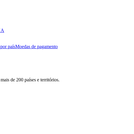
EUA
por país
Moedas de pagamento
ais de 200 países e territórios.