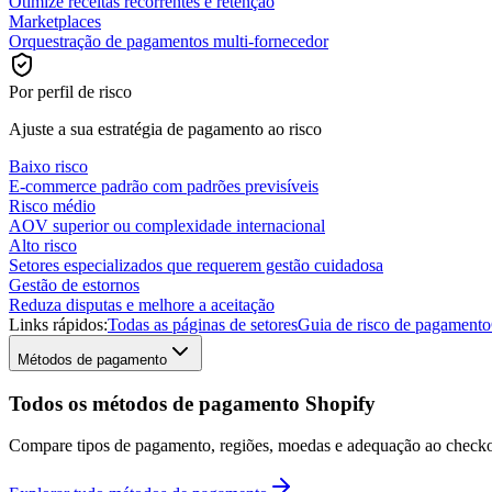
Otimize receitas recorrentes e retenção
Marketplaces
Orquestração de pagamentos multi-fornecedor
Por perfil de risco
Ajuste a sua estratégia de pagamento ao risco
Baixo risco
E-commerce padrão com padrões previsíveis
Risco médio
AOV superior ou complexidade internacional
Alto risco
Setores especializados que requerem gestão cuidadosa
Gestão de estornos
Reduza disputas e melhore a aceitação
Links rápidos:
Todas as páginas de setores
Guia de risco de pagamento
Métodos de pagamento
Todos os métodos de pagamento Shopify
Compare tipos de pagamento, regiões, moedas e adequação ao checko