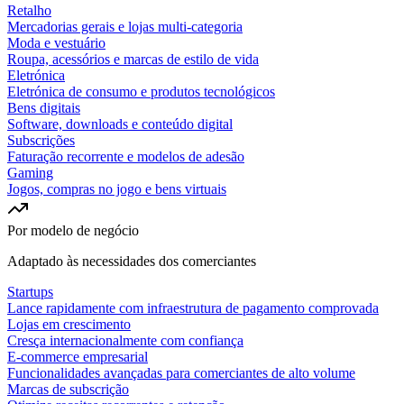
Retalho
Mercadorias gerais e lojas multi-categoria
Moda e vestuário
Roupa, acessórios e marcas de estilo de vida
Eletrónica
Eletrónica de consumo e produtos tecnológicos
Bens digitais
Software, downloads e conteúdo digital
Subscrições
Faturação recorrente e modelos de adesão
Gaming
Jogos, compras no jogo e bens virtuais
Por modelo de negócio
Adaptado às necessidades dos comerciantes
Startups
Lance rapidamente com infraestrutura de pagamento comprovada
Lojas em crescimento
Cresça internacionalmente com confiança
E-commerce empresarial
Funcionalidades avançadas para comerciantes de alto volume
Marcas de subscrição