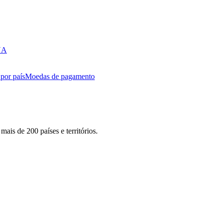
EUA
por país
Moedas de pagamento
ais de 200 países e territórios.