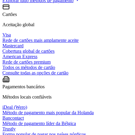
Explorar tudo
métodos de pagamento
Cartões
Aceitação global
Visa
Rede de cartões mais amplamente aceite
Mastercard
Cobertura global de cartões
American Express
Rede de cartões premium
Todos os métodos de cartão
Consulte todas as opções de cartão
Pagamentos bancários
Métodos locais confiáveis
iDeal (Wero)
Método de pagamento mais popular da Holanda
Bancontact
Método de pagamento líder da Bélgica
Trustly
Forma popular de pagar nos países nórdicos