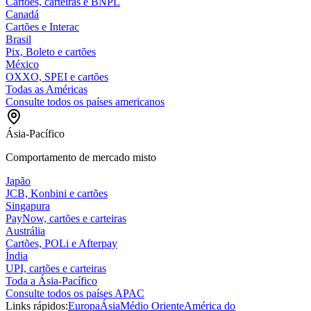
Cartões, carteiras e BNPL
Canadá
Cartões e Interac
Brasil
Pix, Boleto e cartões
México
OXXO, SPEI e cartões
Todas as Américas
Consulte todos os países americanos
Ásia-Pacífico
Comportamento de mercado misto
Japão
JCB, Konbini e cartões
Singapura
PayNow, cartões e carteiras
Austrália
Cartões, POLi e Afterpay
Índia
UPI, cartões e carteiras
Toda a Ásia-Pacífico
Consulte todos os países APAC
Links rápidos:
Europa
Ásia
Médio Oriente
América do