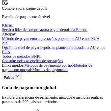
Compre agora, pague depois
Escolha de pagamento flexível
Klarna
Serviço líder de compre agora pague depois da Europa
Afterpay
Método de pagamento a prestações popular na AU e nos EUA
Zip
Opção flexível de pagar depois amplamente utilizada na AU e nos
EUA
Todos os métodos BNPL
Consulte todas as opções de prestações
Links rápidos:
Métodos de pagamento por tipo
Métodos de
pagamento por país
Moedas de pagamento
Países
Guia de pagamento global
Explore preferências de pagamento, métodos e melhores práticas
para mais de 200 países e territórios.