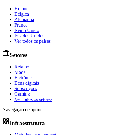
Holanda
Bélgica
Alemanha
França
Reino Unido
Estados Unidos
Ver todos os países
Setores
Retalho
Moda
Eletrónica
Bens digitais
Subscrições
Gaming
Ver todos os setores
Navegação de apoio
Infraestrutura
Métodos de pagamento