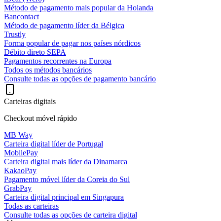
Método de pagamento mais popular da Holanda
Bancontact
Método de pagamento líder da Bélgica
Trustly
Forma popular de pagar nos países nórdicos
Débito direto SEPA
Pagamentos recorrentes na Europa
Todos os métodos bancários
Consulte todas as opções de pagamento bancário
Carteiras digitais
Checkout móvel rápido
MB Way
Carteira digital líder de Portugal
MobilePay
Carteira digital mais líder da Dinamarca
KakaoPay
Pagamento móvel líder da Coreia do Sul
GrabPay
Carteira digital principal em Singapura
Todas as carteiras
Consulte todas as opções de carteira digital