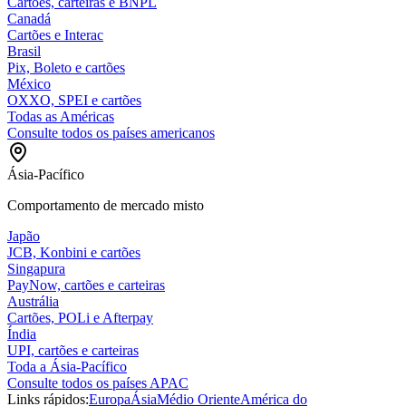
Cartões, carteiras e BNPL
Canadá
Cartões e Interac
Brasil
Pix, Boleto e cartões
México
OXXO, SPEI e cartões
Todas as Américas
Consulte todos os países americanos
Ásia-Pacífico
Comportamento de mercado misto
Japão
JCB, Konbini e cartões
Singapura
PayNow, cartões e carteiras
Austrália
Cartões, POLi e Afterpay
Índia
UPI, cartões e carteiras
Toda a Ásia-Pacífico
Consulte todos os países APAC
Links rápidos:
Europa
Ásia
Médio Oriente
América do