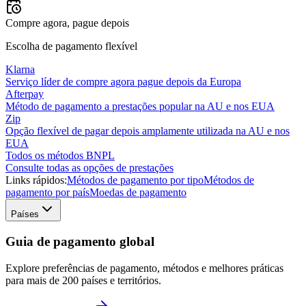
Compre agora, pague depois
Escolha de pagamento flexível
Klarna
Serviço líder de compre agora pague depois da Europa
Afterpay
Método de pagamento a prestações popular na AU e nos EUA
Zip
Opção flexível de pagar depois amplamente utilizada na AU e nos
EUA
Todos os métodos BNPL
Consulte todas as opções de prestações
Links rápidos:
Métodos de pagamento por tipo
Métodos de
pagamento por país
Moedas de pagamento
Países
Guia de pagamento global
Explore preferências de pagamento, métodos e melhores práticas
para mais de 200 países e territórios.