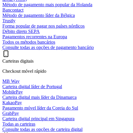
Método de pagamento mais popular da Holanda
Bancontact
Método de pagamento líder da Bélgica
Trustly
Forma popular de pagar nos países nórdicos
Débito direto SEPA
Pagamentos recorrentes na Europa
Todos os métodos bancários
Consulte todas as opções de pagamento bancário
Carteiras digitais
Checkout móvel rápido
MB Way
Carteira digital líder de Portugal
MobilePay
Carteira digital mais líder da Dinamarca
KakaoPay
Pagamento móvel líder da Coreia do Sul
GrabPay
Carteira digital principal em Singapura
Todas as carteiras
Consulte todas as opções de carteira digital