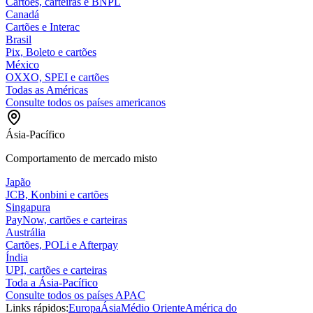
Cartões, carteiras e BNPL
Canadá
Cartões e Interac
Brasil
Pix, Boleto e cartões
México
OXXO, SPEI e cartões
Todas as Américas
Consulte todos os países americanos
Ásia-Pacífico
Comportamento de mercado misto
Japão
JCB, Konbini e cartões
Singapura
PayNow, cartões e carteiras
Austrália
Cartões, POLi e Afterpay
Índia
UPI, cartões e carteiras
Toda a Ásia-Pacífico
Consulte todos os países APAC
Links rápidos:
Europa
Ásia
Médio Oriente
América do