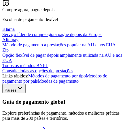
Compre agora, pague depois
Escolha de pagamento flexível
Klarna
Serviço líder de compre agora pague depois da Europa
Afterpay
Método de pagamento a prestações popular na AU e nos EUA
Zip
Opção flexível de pagar depois amplamente utilizada na AU e nos
EUA
Todos os métodos BNPL
Consulte todas as opções de prestações
Links rápidos:
Métodos de pagamento por tipo
Métodos de
pagamento por país
Moedas de pagamento
Países
Guia de pagamento global
Explore preferências de pagamento, métodos e melhores práticas
para mais de 200 países e territórios.