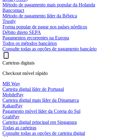
Método de pagamento mais popular da Holanda
Bancontact
Método de pagamento líder da Bélgica
Trustly
Forma popular de pagar nos países nórdicos
Débito direto SEPA
Pagamentos recorrentes na Europa
Todos os métodos bancários
Consulte todas as opções de pagamento bancário
Carteiras digitais
Checkout móvel rápido
MB Way
Carteira digital líder de Portugal
MobilePay
Carteira digital mais líder da Dinamarca
KakaoPay
Pagamento móvel líder da Coreia do Sul
GrabPay
Carteira digital principal em Singapura
Todas as carteiras
Consulte todas as opções de carteira digital