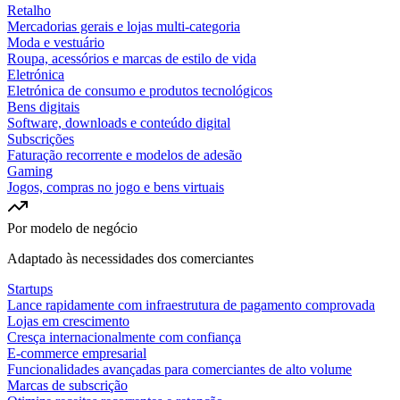
Retalho
Mercadorias gerais e lojas multi-categoria
Moda e vestuário
Roupa, acessórios e marcas de estilo de vida
Eletrónica
Eletrónica de consumo e produtos tecnológicos
Bens digitais
Software, downloads e conteúdo digital
Subscrições
Faturação recorrente e modelos de adesão
Gaming
Jogos, compras no jogo e bens virtuais
Por modelo de negócio
Adaptado às necessidades dos comerciantes
Startups
Lance rapidamente com infraestrutura de pagamento comprovada
Lojas em crescimento
Cresça internacionalmente com confiança
E-commerce empresarial
Funcionalidades avançadas para comerciantes de alto volume
Marcas de subscrição