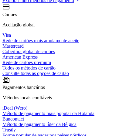
Explorar tudo
métodos de pagamento
Cartões
Aceitação global
Visa
Rede de cartões mais amplamente aceite
Mastercard
Cobertura global de cartões
American Express
Rede de cartões premium
Todos os métodos de cartão
Consulte todas as opções de cartão
Pagamentos bancários
Métodos locais confiáveis
iDeal (Wero)
Método de pagamento mais popular da Holanda
Bancontact
Método de pagamento líder da Bélgica
Trustly
Forma popular de pagar nos países nórdicos