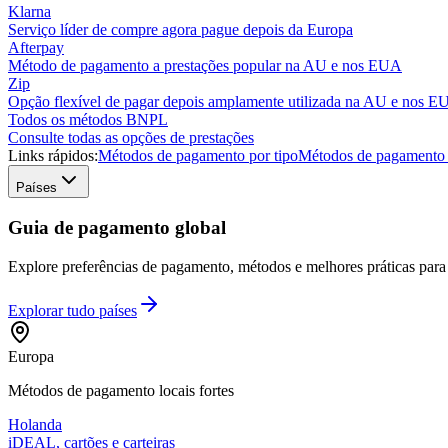
Klarna
Serviço líder de compre agora pague depois da Europa
Afterpay
Método de pagamento a prestações popular na AU e nos EUA
Zip
Opção flexível de pagar depois amplamente utilizada na AU e nos 
Todos os métodos BNPL
Consulte todas as opções de prestações
Links rápidos:
Métodos de pagamento por tipo
Métodos de pagamento 
Países
Guia de pagamento global
Explore preferências de pagamento, métodos e melhores práticas para m
Explorar tudo
países
Europa
Métodos de pagamento locais fortes
Holanda
iDEAL, cartões e carteiras