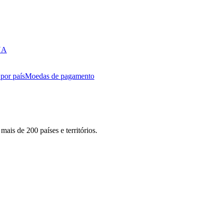
EUA
por país
Moedas de pagamento
ais de 200 países e territórios.