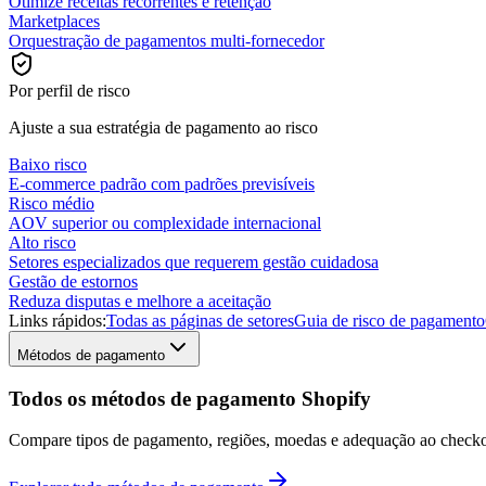
Otimize receitas recorrentes e retenção
Marketplaces
Orquestração de pagamentos multi-fornecedor
Por perfil de risco
Ajuste a sua estratégia de pagamento ao risco
Baixo risco
E-commerce padrão com padrões previsíveis
Risco médio
AOV superior ou complexidade internacional
Alto risco
Setores especializados que requerem gestão cuidadosa
Gestão de estornos
Reduza disputas e melhore a aceitação
Links rápidos:
Todas as páginas de setores
Guia de risco de pagamento
Métodos de pagamento
Todos os métodos de pagamento Shopify
Compare tipos de pagamento, regiões, moedas e adequação ao checko