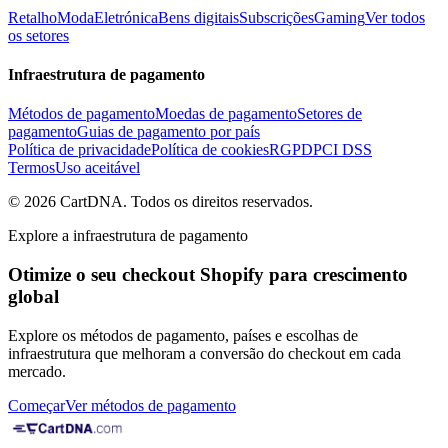
Retalho
Moda
Eletrónica
Bens digitais
Subscrições
Gaming
Ver todos
os setores
Infraestrutura de pagamento
Métodos de pagamento
Moedas de pagamento
Setores de
pagamento
Guias de pagamento por país
Política de privacidade
Política de cookies
RGPD
PCI DSS
Termos
Uso aceitável
©
2026
CartDNA
.
Todos os direitos reservados
.
Explore a infraestrutura de pagamento
Otimize o seu checkout Shopify para crescimento
global
Explore os métodos de pagamento, países e escolhas de
infraestrutura que melhoram a conversão do checkout em cada
mercado.
Começar
Ver métodos de pagamento