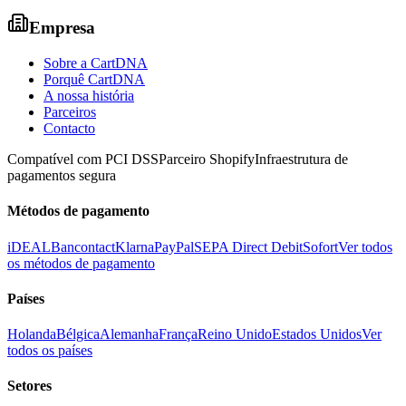
Empresa
Sobre a CartDNA
Porquê CartDNA
A nossa história
Parceiros
Contacto
Compatível com PCI DSS
Parceiro Shopify
Infraestrutura de
pagamentos segura
Métodos de pagamento
iDEAL
Bancontact
Klarna
PayPal
SEPA Direct Debit
Sofort
Ver todos
os métodos de pagamento
Países
Holanda
Bélgica
Alemanha
França
Reino Unido
Estados Unidos
Ver
todos os países
Setores