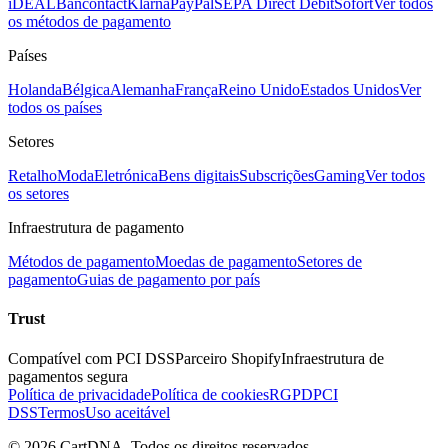
iDEAL
Bancontact
Klarna
PayPal
SEPA Direct Debit
Sofort
Ver todos
os métodos de pagamento
Países
Holanda
Bélgica
Alemanha
França
Reino Unido
Estados Unidos
Ver
todos os países
Setores
Retalho
Moda
Eletrónica
Bens digitais
Subscrições
Gaming
Ver todos
os setores
Infraestrutura de pagamento
Métodos de pagamento
Moedas de pagamento
Setores de
pagamento
Guias de pagamento por país
Trust
Compatível com PCI DSS
Parceiro Shopify
Infraestrutura de
pagamentos segura
Política de privacidade
Política de cookies
RGPD
PCI
DSS
Termos
Uso aceitável
©
2026
CartDNA
.
Todos os direitos reservados
.