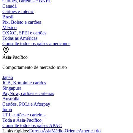
Cartões, carteiras e BNPL
Canadá
Cartões e Interac
Brasil
Pix, Boleto e cartões
México
OXXO, SPEI e cartões
Todas as Américas
Consulte todos os países americanos
Ásia-Pacífico
Comportamento de mercado misto
Japão
JCB, Konbini e cartões
Singapura
PayNow, cartões e carteiras
Austrália
Cartões, POLi e Afterpay
Índia
UPI, cartões e carteiras
Toda a Ásia-Pacífico
Consulte todos os países APAC
Links rápidos:
Europa
Ásia
Médio Oriente
América do