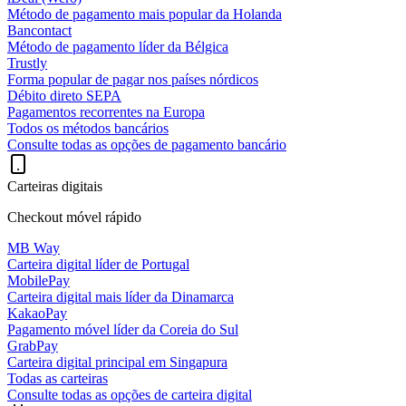
Método de pagamento mais popular da Holanda
Bancontact
Método de pagamento líder da Bélgica
Trustly
Forma popular de pagar nos países nórdicos
Débito direto SEPA
Pagamentos recorrentes na Europa
Todos os métodos bancários
Consulte todas as opções de pagamento bancário
Carteiras digitais
Checkout móvel rápido
MB Way
Carteira digital líder de Portugal
MobilePay
Carteira digital mais líder da Dinamarca
KakaoPay
Pagamento móvel líder da Coreia do Sul
GrabPay
Carteira digital principal em Singapura
Todas as carteiras
Consulte todas as opções de carteira digital