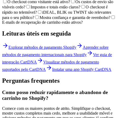
O checkout como visitante está ativo?
Os custos de envio são
visíveis cedo?
Impostos e totais estão claros?
O checkout é
rápido no telemóvel?
iDEAL, BLIK ou TWINT são relevantes
para o seu público?
Mostra confiança e garantia de reembolso?
E-mails de recuperação de carrinho estão ativos?
Leituras úteis em seguida
Explorar métodos de pagamento Shopify
Aprender sobre
métodos de pagamento internacionais para Shopify
Ver guia de
integração CartDNA
Visualizar métodos de pagamento
suportados pelo CartDNA
Instalar uma app Shopify CartDNA
Perguntas frequentes
Como posso reduzir rapidamente o abandono de
carrinho no Shopify?
Comece com os maiores pontos de atrito. Simplifique o checkout,
mostre custos completos mais cedo, melhore a usabilidade móvel e
adicione métodos de pagamento em que os seus clientes já confiam.