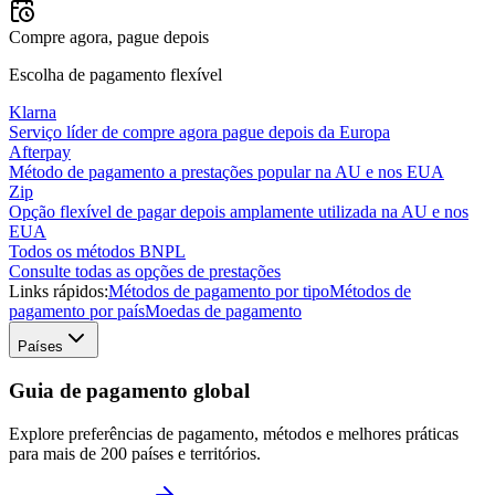
Compre agora, pague depois
Escolha de pagamento flexível
Klarna
Serviço líder de compre agora pague depois da Europa
Afterpay
Método de pagamento a prestações popular na AU e nos EUA
Zip
Opção flexível de pagar depois amplamente utilizada na AU e nos
EUA
Todos os métodos BNPL
Consulte todas as opções de prestações
Links rápidos:
Métodos de pagamento por tipo
Métodos de
pagamento por país
Moedas de pagamento
Países
Guia de pagamento global
Explore preferências de pagamento, métodos e melhores práticas
para mais de 200 países e territórios.