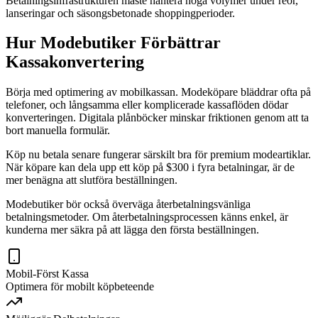
Betalningsinfrastrukturen måste hantera höga volymer under reor,
lanseringar och säsongsbetonade shoppingperioder.
Hur Modebutiker Förbättrar
Kassakonvertering
Börja med optimering av mobilkassan. Modeköpare bläddrar ofta på
telefoner, och långsamma eller komplicerade kassaflöden dödar
konverteringen. Digitala plånböcker minskar friktionen genom att ta
bort manuella formulär.
Köp nu betala senare fungerar särskilt bra för premium modeartiklar.
När köpare kan dela upp ett köp på $300 i fyra betalningar, är de
mer benägna att slutföra beställningen.
Modebutiker bör också överväga återbetalningsvänliga
betalningsmetoder. Om återbetalningsprocessen känns enkel, är
kunderna mer säkra på att lägga den första beställningen.
Mobil-Först Kassa
Optimera för mobilt köpbeteende