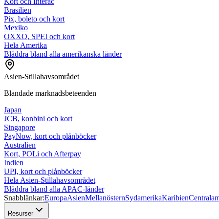
Kort och Interac
Brasilien
Pix, boleto och kort
Mexiko
OXXO, SPEI och kort
Hela Amerika
Bläddra bland alla amerikanska länder
Asien-Stillahavsområdet
Blandade marknadsbeteenden
Japan
JCB, konbini och kort
Singapore
PayNow, kort och plånböcker
Australien
Kort, POLi och Afterpay
Indien
UPI, kort och plånböcker
Hela Asien-Stillahavsområdet
Bläddra bland alla APAC-länder
Snabblänkar:
Europa
Asien
Mellanöstern
Sydamerika
Karibien
Centralam
Resurser