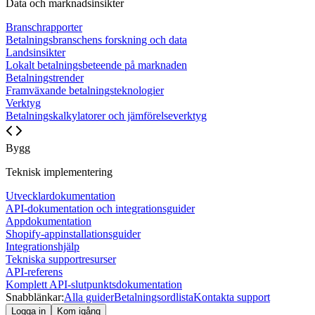
Data och marknadsinsikter
Branschrapporter
Betalningsbranschens forskning och data
Landsinsikter
Lokalt betalningsbeteende på marknaden
Betalningstrender
Framväxande betalningsteknologier
Verktyg
Betalningskalkylatorer och jämförelseverktyg
Bygg
Teknisk implementering
Utvecklardokumentation
API-dokumentation och integrationsguider
Appdokumentation
Shopify-appinstallationsguider
Integrationshjälp
Tekniska supportresurser
API-referens
Komplett API-slutpunktsdokumentation
Snabblänkar:
Alla guider
Betalningsordlista
Kontakta support
Logga in
Kom igång