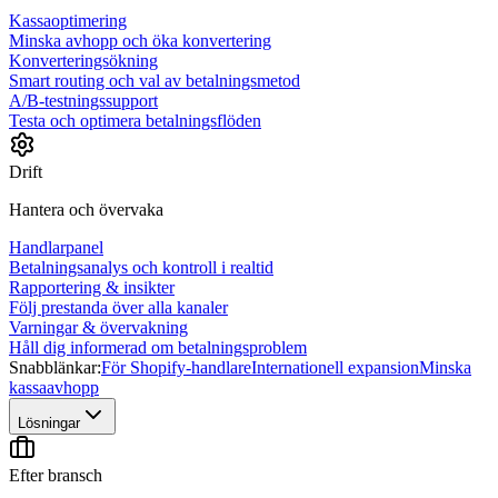
Kassaoptimering
Minska avhopp och öka konvertering
Konverteringsökning
Smart routing och val av betalningsmetod
A/B-testningssupport
Testa och optimera betalningsflöden
Drift
Hantera och övervaka
Handlarpanel
Betalningsanalys och kontroll i realtid
Rapportering & insikter
Följ prestanda över alla kanaler
Varningar & övervakning
Håll dig informerad om betalningsproblem
Snabblänkar:
För Shopify-handlare
Internationell expansion
Minska
kassaavhopp
Lösningar
Efter bransch