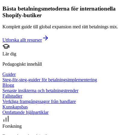
Bästa betalningsmetoderna för internationella
Shopify-butiker
Komplett guide till global expansion med rätt betalnings mix.
Utforska allt
resurser
Lär dig
Pedagogiskt innehåll
Guider
Steg-för-steg-guider för betalningsimplementering
Blogg
Senaste insikterna och betalningstrender
Fallstudier
Verkliga framgångssagor från handlare
Kunskapsbas
Omfattande hjälpartiklar
Forskning