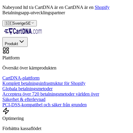
Nabeyond ltd t/a CartDNA är en
CartDNA är en
Shopify
Betalningsapp-utvecklingspartner
🇸🇪
Sverige
SE
Produkt
Plattform
Översikt över kärnprodukten
CartDNA-plattform
Komplett betalningsinfrastruktur för Shopify
Globala betalningsmetoder
Acceptera över 720 betalningsmetoder världen över
Säkerhet & efterlevnad
PCI-DSS-kompatibel och säker från grunden
Optimering
Förbättra kassaflödet