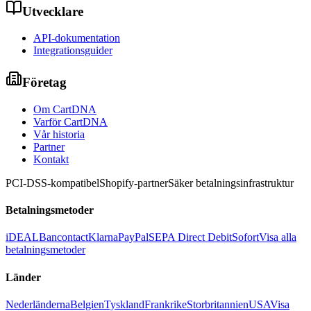
Utvecklare
API-dokumentation
Integrationsguider
Företag
Om CartDNA
Varför CartDNA
Vår historia
Partner
Kontakt
PCI-DSS-kompatibel
Shopify-partner
Säker betalningsinfrastruktur
Betalningsmetoder
iDEAL
Bancontact
Klarna
PayPal
SEPA Direct Debit
Sofort
Visa alla
betalningsmetoder
Länder
Nederländerna
Belgien
Tyskland
Frankrike
Storbritannien
USA
Visa