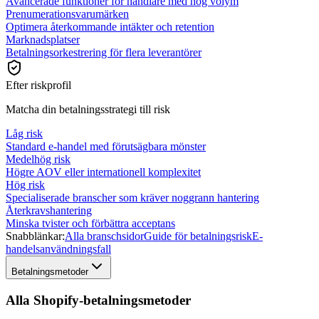
Avancerade funktioner för handlare med hög volym
Prenumerationsvarumärken
Optimera återkommande intäkter och retention
Marknadsplatser
Betalningsorkestrering för flera leverantörer
Efter riskprofil
Matcha din betalningsstrategi till risk
Låg risk
Standard e-handel med förutsägbara mönster
Medelhög risk
Högre AOV eller internationell komplexitet
Hög risk
Specialiserade branscher som kräver noggrann hantering
Återkravshantering
Minska tvister och förbättra acceptans
Snabblänkar:
Alla branschsidor
Guide för betalningsrisk
E-
handelsanvändningsfall
Betalningsmetoder
Alla Shopify-betalningsmetoder