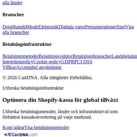
alla länder
Branscher
Detaljhandel
Mode
Elektronik
Digitala varor
Prenumerationer
Spel
Visa
alla branscher
Betalningsinfrastruktur
Betalningsmetoder
Betalningsvalutor
Betalningsbranscher
Landsbetalni
Integritetspolicy
Cookie-policy
GDPR
PCI DSS
Villkor
Acceptabel användning
©
2026
CartDNA
.
Alla rättigheter förbehållna
.
Utforska betalningsinfrastruktur
Optimera din Shopify-kassa för global tillväxt
Utforska betalningsmetoder, länder och infrastrukturval som
förbättrar kassakonvertering på varje marknad.
Kom igång
Visa betalningsmetoder