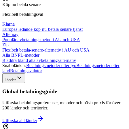
Köp nu betala senare
Flexibelt betalningsval
Klarna
Europas ledande köp-nu-betala-senare-tjänst
Afterpay
Populär avbetalningsmetod i AU och USA
Zip
Flexibelt betala-senare-alternativ i AU och USA
Alla BNPL-metoder
Bläddra bland alla avbetalningsalternativ
Snabblänkar:
Betalningsmetoder efter typ
Betalningsmetoder efter
land
Betalningsvalutor
Länder
Global betalningsguide
Utforska betalningspreferenser, metoder och bästa praxis för över
200 länder och territorier.
Utforska allt
länder