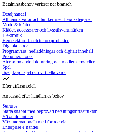
Betalningsbehov varierar per bransch
Detaljhandel
Allmänna varor och butiker med flera kategorier
Mode & kläder
Kläder, accessoarer och livsstilsvarumärken
Elektronik
Hemelektronik och teknikprodukter
Digitala varor
Programvara, nedladdningar och digitalt innehåll
Prenumerationer
Återkommande fakturering och medlemsmodeller
Spel
Spel, köp i spel och virtuella varor
Efter affärsmodell
Anpassad efter handlarnas behov
Startups
Starta snabbt med beprövad betalningsinfrastruktur
Växande butiker
Väx internationellt med förtroende
Enterprise e-handel