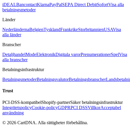
iDEAL
Bancontact
Klarna
PayPal
SEPA Direct Debit
Sofort
Visa alla
betalningsmetoder
Länder
Nederländerna
Belgien
Tyskland
Frankrike
Storbritannien
USA
Visa
alla länder
Branscher
Detaljhandel
Mode
Elektronik
Digitala varor
Prenumerationer
Spel
Visa
alla branscher
Betalningsinfrastruktur
Betalningsmetoder
Betalningsvalutor
Betalningsbranscher
Landsbetalni
Trust
PCI-DSS-kompatibel
Shopify-partner
Säker betalningsinfrastruktur
Integritetspolicy
Cookie-policy
GDPR
PCI DSS
Villkor
Acceptabel
användning
©
2026
CartDNA
.
Alla rättigheter förbehållna
.