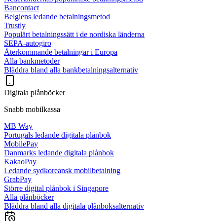
Bancontact
Belgiens ledande betalningsmetod
Trustly
Populärt betalningssätt i de nordiska länderna
SEPA-autogiro
Återkommande betalningar i Europa
Alla bankmetoder
Bläddra bland alla bankbetalningsalternativ
Digitala plånböcker
Snabb mobilkassa
MB Way
Portugals ledande digitala plånbok
MobilePay
Danmarks ledande digitala plånbok
KakaoPay
Ledande sydkoreansk mobilbetalning
GrabPay
Större digital plånbok i Singapore
Alla plånböcker
Bläddra bland alla digitala plånboksalternativ