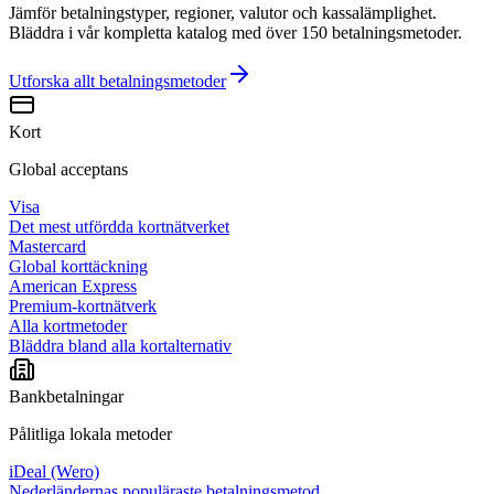
Jämför betalningstyper, regioner, valutor och kassalämplighet.
Bläddra i vår kompletta katalog med över 150 betalningsmetoder.
Utforska allt
betalningsmetoder
Kort
Global acceptans
Visa
Det mest utfördda kortnätverket
Mastercard
Global korttäckning
American Express
Premium-kortnätverk
Alla kortmetoder
Bläddra bland alla kortalternativ
Bankbetalningar
Pålitliga lokala metoder
iDeal (Wero)
Nederländernas populäraste betalningsmetod