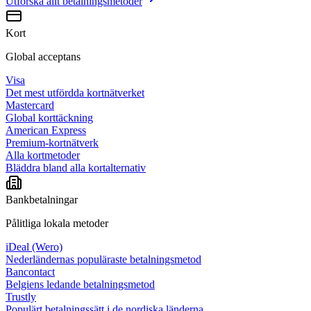
Utforska allt
betalningsmetoder
Kort
Global acceptans
Visa
Det mest utfördda kortnätverket
Mastercard
Global korttäckning
American Express
Premium-kortnätverk
Alla kortmetoder
Bläddra bland alla kortalternativ
Bankbetalningar
Pålitliga lokala metoder
iDeal (Wero)
Nederländernas populäraste betalningsmetod
Bancontact
Belgiens ledande betalningsmetod
Trustly
Populärt betalningssätt i de nordiska länderna