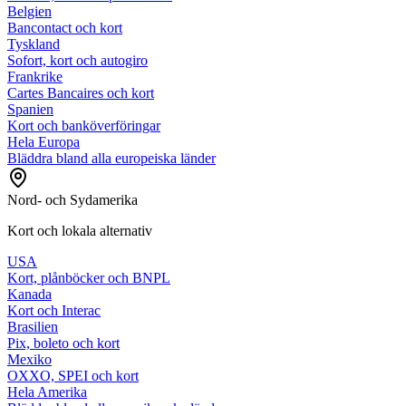
Belgien
Bancontact och kort
Tyskland
Sofort, kort och autogiro
Frankrike
Cartes Bancaires och kort
Spanien
Kort och banköverföringar
Hela Europa
Bläddra bland alla europeiska länder
Nord- och Sydamerika
Kort och lokala alternativ
USA
Kort, plånböcker och BNPL
Kanada
Kort och Interac
Brasilien
Pix, boleto och kort
Mexiko
OXXO, SPEI och kort
Hela Amerika