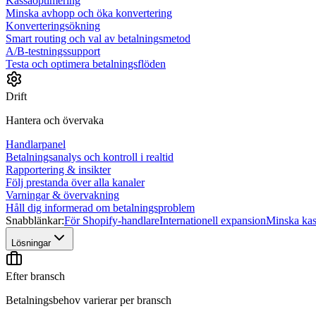
Kassaoptimering
Minska avhopp och öka konvertering
Konverteringsökning
Smart routing och val av betalningsmetod
A/B-testningssupport
Testa och optimera betalningsflöden
Drift
Hantera och övervaka
Handlarpanel
Betalningsanalys och kontroll i realtid
Rapportering & insikter
Följ prestanda över alla kanaler
Varningar & övervakning
Håll dig informerad om betalningsproblem
Snabblänkar:
För Shopify-handlare
Internationell expansion
Minska ka
Lösningar
Efter bransch
Betalningsbehov varierar per bransch