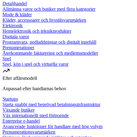
Detaljhandel
Allmänna varor och butiker med flera kategorier
Mode & kläder
Kläder, accessoarer och livsstilsvarumärken
Elektronik
Hemelektronik och teknikprodukter
Digitala varor
Programvara, nedladdningar och digitalt innehåll
Prenumerationer
Återkommande fakturering och medlemsmodeller
Spel
Spel, köp i spel och virtuella varor
Efter affärsmodell
Anpassad efter handlarnas behov
Startups
Starta snabbt med beprövad betalningsinfrastruktur
Växande butiker
Väx internationellt med förtroende
Enterprise e-handel
Avancerade funktioner för handlare med hög volym
Prenumerationsvarumärken