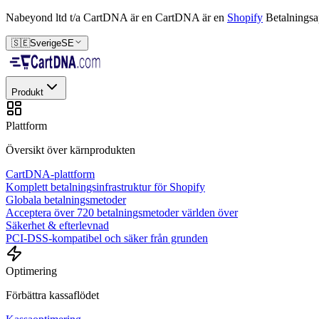
Nabeyond ltd t/a CartDNA är en
CartDNA är en
Shopify
Betalningsa
🇸🇪
Sverige
SE
Produkt
Plattform
Översikt över kärnprodukten
CartDNA-plattform
Komplett betalningsinfrastruktur för Shopify
Globala betalningsmetoder
Acceptera över 720 betalningsmetoder världen över
Säkerhet & efterlevnad
PCI-DSS-kompatibel och säker från grunden
Optimering
Förbättra kassaflödet