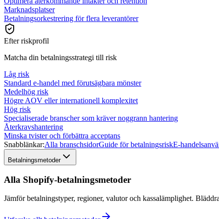
Optimera återkommande intäkter och retention
Marknadsplatser
Betalningsorkestrering för flera leverantörer
Efter riskprofil
Matcha din betalningsstrategi till risk
Låg risk
Standard e-handel med förutsägbara mönster
Medelhög risk
Högre AOV eller internationell komplexitet
Hög risk
Specialiserade branscher som kräver noggrann hantering
Återkravshantering
Minska tvister och förbättra acceptans
Snabblänkar:
Alla branschsidor
Guide för betalningsrisk
E-handelsanvä
Betalningsmetoder
Alla Shopify-betalningsmetoder
Jämför betalningstyper, regioner, valutor och kassalämplighet. Bläddr