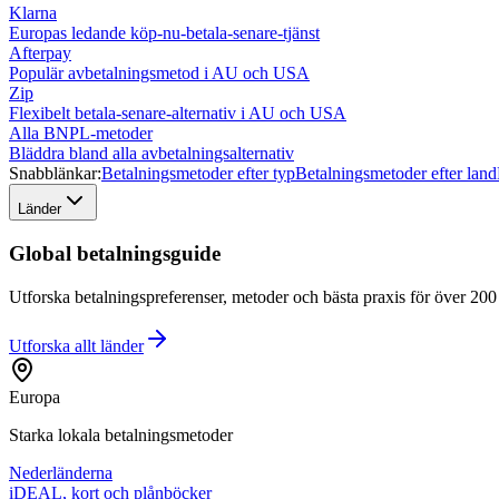
Klarna
Europas ledande köp-nu-betala-senare-tjänst
Afterpay
Populär avbetalningsmetod i AU och USA
Zip
Flexibelt betala-senare-alternativ i AU och USA
Alla BNPL-metoder
Bläddra bland alla avbetalningsalternativ
Snabblänkar:
Betalningsmetoder efter typ
Betalningsmetoder efter land
Länder
Global betalningsguide
Utforska betalningspreferenser, metoder och bästa praxis för över 200 l
Utforska allt
länder
Europa
Starka lokala betalningsmetoder
Nederländerna
iDEAL, kort och plånböcker