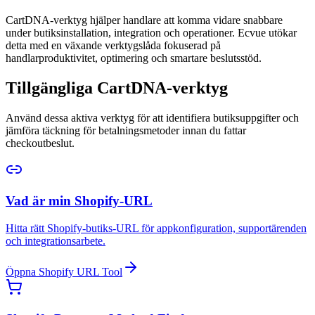
CartDNA-verktyg hjälper handlare att komma vidare snabbare
under butiksinstallation, integration och operationer. Ecvue utökar
detta med en växande verktygslåda fokuserad på
handlarproduktivitet, optimering och smartare beslutsstöd.
Tillgängliga CartDNA-verktyg
Använd dessa aktiva verktyg för att identifiera butiksuppgifter och
jämföra täckning för betalningsmetoder innan du fattar
checkoutbeslut.
Vad är min Shopify-URL
Hitta rätt Shopify-butiks-URL för appkonfiguration, supportärenden
och integrationsarbete.
Öppna Shopify URL Tool