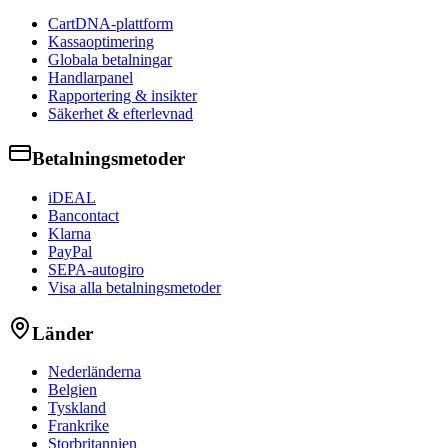
CartDNA-plattform
Kassaoptimering
Globala betalningar
Handlarpanel
Rapportering & insikter
Säkerhet & efterlevnad
Betalningsmetoder
iDEAL
Bancontact
Klarna
PayPal
SEPA-autogiro
Visa alla betalningsmetoder
Länder
Nederländerna
Belgien
Tyskland
Frankrike
Storbritannien