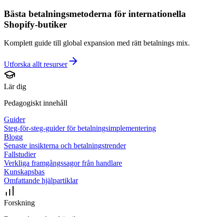
Bästa betalningsmetoderna för internationella
Shopify-butiker
Komplett guide till global expansion med rätt betalnings mix.
Utforska allt
resurser
Lär dig
Pedagogiskt innehåll
Guider
Steg-för-steg-guider för betalningsimplementering
Blogg
Senaste insikterna och betalningstrender
Fallstudier
Verkliga framgångssagor från handlare
Kunskapsbas
Omfattande hjälpartiklar
Forskning