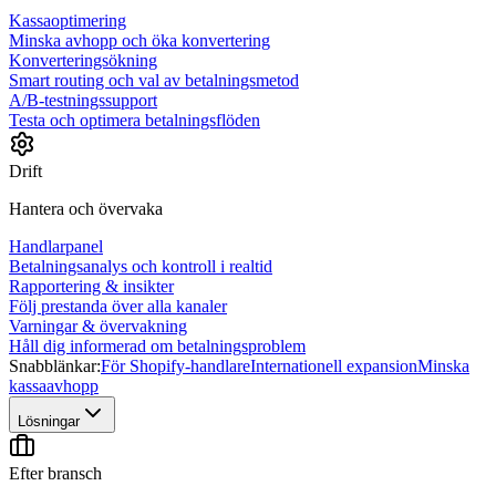
Kassaoptimering
Minska avhopp och öka konvertering
Konverteringsökning
Smart routing och val av betalningsmetod
A/B-testningssupport
Testa och optimera betalningsflöden
Drift
Hantera och övervaka
Handlarpanel
Betalningsanalys och kontroll i realtid
Rapportering & insikter
Följ prestanda över alla kanaler
Varningar & övervakning
Håll dig informerad om betalningsproblem
Snabblänkar:
För Shopify-handlare
Internationell expansion
Minska
kassaavhopp
Lösningar
Efter bransch