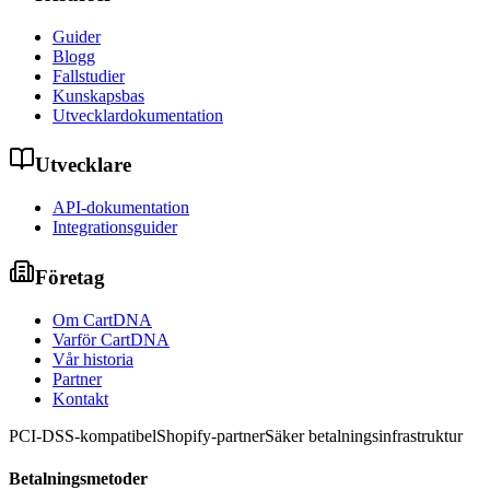
Guider
Blogg
Fallstudier
Kunskapsbas
Utvecklardokumentation
Utvecklare
API-dokumentation
Integrationsguider
Företag
Om CartDNA
Varför CartDNA
Vår historia
Partner
Kontakt
PCI-DSS-kompatibel
Shopify-partner
Säker betalningsinfrastruktur
Betalningsmetoder