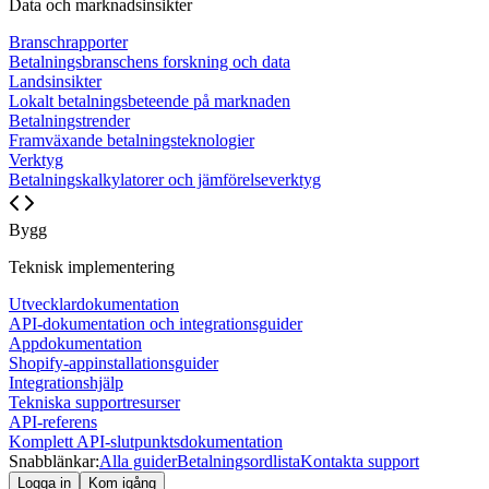
Data och marknadsinsikter
Branschrapporter
Betalningsbranschens forskning och data
Landsinsikter
Lokalt betalningsbeteende på marknaden
Betalningstrender
Framväxande betalningsteknologier
Verktyg
Betalningskalkylatorer och jämförelseverktyg
Bygg
Teknisk implementering
Utvecklardokumentation
API-dokumentation och integrationsguider
Appdokumentation
Shopify-appinstallationsguider
Integrationshjälp
Tekniska supportresurser
API-referens
Komplett API-slutpunktsdokumentation
Snabblänkar:
Alla guider
Betalningsordlista
Kontakta support
Logga in
Kom igång