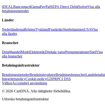
iDEAL
Bancontact
Klarna
PayPal
SEPA Direct Debit
Sofort
Visa alla
betalningsmetoder
Länder
Nederländerna
Belgien
Tyskland
Frankrike
Storbritannien
USA
Visa
alla länder
Branscher
Detaljhandel
Mode
Elektronik
Digitala varor
Prenumerationer
Spel
Visa
alla branscher
Betalningsinfrastruktur
Betalningsmetoder
Betalningsvalutor
Betalningsbranscher
Landsbetalni
Integritetspolicy
Cookie-policy
GDPR
PCI DSS
Villkor
Acceptabel användning
©
2026
CartDNA
.
Alla rättigheter förbehållna
.
Utforska betalningsinfrastruktur