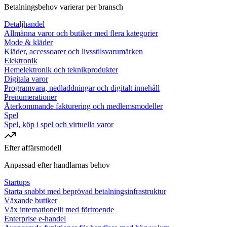
Betalningsbehov varierar per bransch
Detaljhandel
Allmänna varor och butiker med flera kategorier
Mode & kläder
Kläder, accessoarer och livsstilsvarumärken
Elektronik
Hemelektronik och teknikprodukter
Digitala varor
Programvara, nedladdningar och digitalt innehåll
Prenumerationer
Återkommande fakturering och medlemsmodeller
Spel
Spel, köp i spel och virtuella varor
Efter affärsmodell
Anpassad efter handlarnas behov
Startups
Starta snabbt med beprövad betalningsinfrastruktur
Växande butiker
Väx internationellt med förtroende
Enterprise e-handel