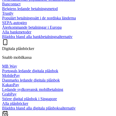
Bancontact
Belgiens ledande betalningsmetod
Trustly
Populärt betalningssätt i de nordiska länderna
SEPA-autogiro
Återkommande betalningar i Europa
Alla bankmetoder
Bläddra bland alla bankbetalningsalternativ
Digitala plånböcker
Snabb mobilkassa
MB Way
Portugals ledande digitala plånbok
MobilePay
Danmarks ledande digitala plånbok
KakaoPay
Ledande sydkoreansk mobilbetalning
GrabPay
Större digital plånbok i Singapore
Alla plånböcker
Bläddra bland alla digitala plånboksalternativ