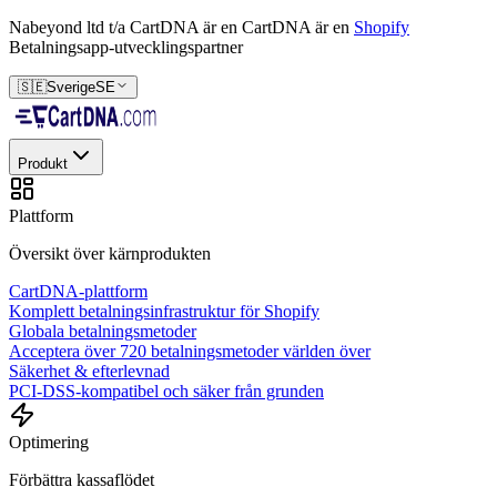
Nabeyond ltd t/a CartDNA är en
CartDNA är en
Shopify
Betalningsapp-utvecklingspartner
🇸🇪
Sverige
SE
Produkt
Plattform
Översikt över kärnprodukten
CartDNA-plattform
Komplett betalningsinfrastruktur för Shopify
Globala betalningsmetoder
Acceptera över 720 betalningsmetoder världen över
Säkerhet & efterlevnad
PCI-DSS-kompatibel och säker från grunden
Optimering
Förbättra kassaflödet