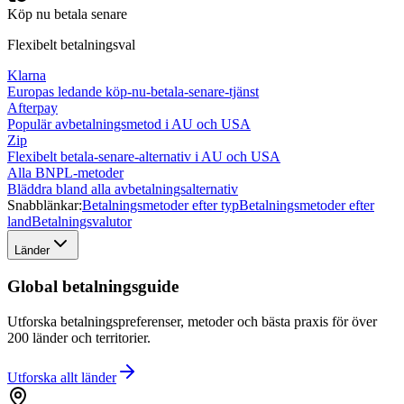
Köp nu betala senare
Flexibelt betalningsval
Klarna
Europas ledande köp-nu-betala-senare-tjänst
Afterpay
Populär avbetalningsmetod i AU och USA
Zip
Flexibelt betala-senare-alternativ i AU och USA
Alla BNPL-metoder
Bläddra bland alla avbetalningsalternativ
Snabblänkar:
Betalningsmetoder efter typ
Betalningsmetoder efter
land
Betalningsvalutor
Länder
Global betalningsguide
Utforska betalningspreferenser, metoder och bästa praxis för över
200 länder och territorier.
Utforska allt
länder