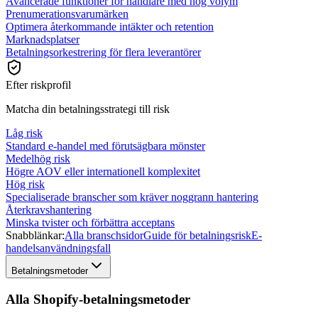
Avancerade funktioner för handlare med hög volym
Prenumerationsvarumärken
Optimera återkommande intäkter och retention
Marknadsplatser
Betalningsorkestrering för flera leverantörer
Efter riskprofil
Matcha din betalningsstrategi till risk
Låg risk
Standard e-handel med förutsägbara mönster
Medelhög risk
Högre AOV eller internationell komplexitet
Hög risk
Specialiserade branscher som kräver noggrann hantering
Återkravshantering
Minska tvister och förbättra acceptans
Snabblänkar:
Alla branschsidor
Guide för betalningsrisk
E-
handelsanvändningsfall
Betalningsmetoder
Alla Shopify-betalningsmetoder