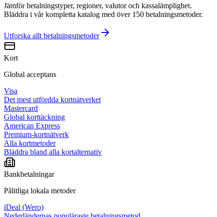
Jämför betalningstyper, regioner, valutor och kassalämplighet.
Bläddra i vår kompletta katalog med över 150 betalningsmetoder.
Utforska allt
betalningsmetoder
Kort
Global acceptans
Visa
Det mest utfördda kortnätverket
Mastercard
Global korttäckning
American Express
Premium-kortnätverk
Alla kortmetoder
Bläddra bland alla kortalternativ
Bankbetalningar
Pålitliga lokala metoder
iDeal (Wero)
Nederländernas populäraste betalningsmetod