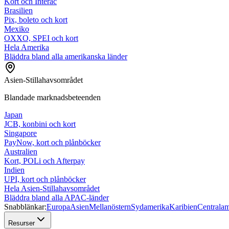
Kort och Interac
Brasilien
Pix, boleto och kort
Mexiko
OXXO, SPEI och kort
Hela Amerika
Bläddra bland alla amerikanska länder
Asien-Stillahavsområdet
Blandade marknadsbeteenden
Japan
JCB, konbini och kort
Singapore
PayNow, kort och plånböcker
Australien
Kort, POLi och Afterpay
Indien
UPI, kort och plånböcker
Hela Asien-Stillahavsområdet
Bläddra bland alla APAC-länder
Snabblänkar:
Europa
Asien
Mellanöstern
Sydamerika
Karibien
Centralam
Resurser