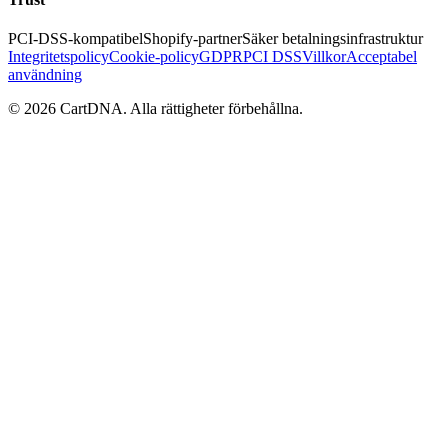
PCI-DSS-kompatibel
Shopify-partner
Säker betalningsinfrastruktur
Integritetspolicy
Cookie-policy
GDPR
PCI DSS
Villkor
Acceptabel
användning
©
2026
CartDNA
.
Alla rättigheter förbehållna
.