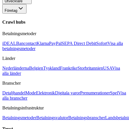
Utvecklare
Företag
Crawl hubs
Betalningsmetoder
iDEAL
Bancontact
Klarna
PayPal
SEPA Direct Debit
Sofort
Visa alla
betalningsmetoder
Länder
Nederländerna
Belgien
Tyskland
Frankrike
Storbritannien
USA
Visa
alla länder
Branscher
Detaljhandel
Mode
Elektronik
Digitala varor
Prenumerationer
Spel
Visa
alla branscher
Betalningsinfrastruktur
Betalningsmetoder
Betalningsvalutor
Betalningsbranscher
Landsbetalni
Trust