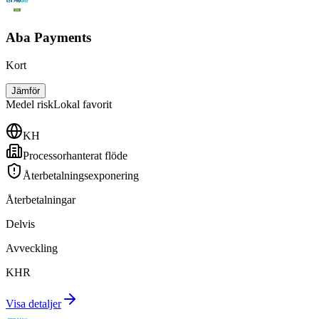
Aba Payments
Kort
Jämför
Medel
risk
Lokal favorit
KH
Processorhanterat flöde
Återbetalningsexponering
Återbetalningar
Delvis
Avveckling
KHR
Visa detaljer