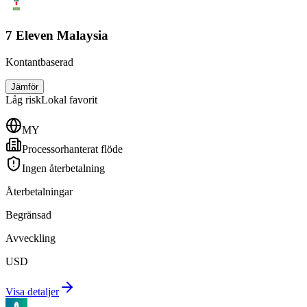
7 Eleven Malaysia
Kontantbaserad
Jämför
Låg
risk
Lokal favorit
MY
Processorhanterat flöde
Ingen återbetalning
Återbetalningar
Begränsad
Avveckling
USD
Visa detaljer