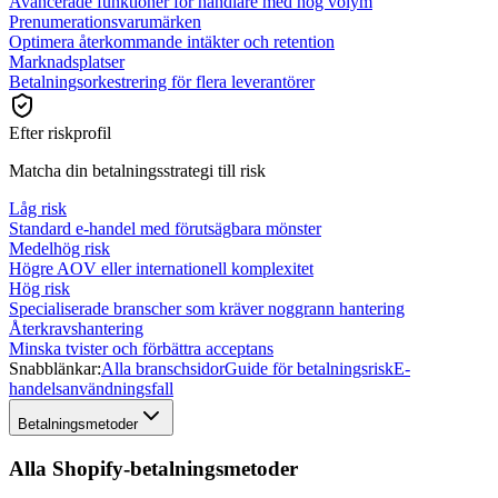
Avancerade funktioner för handlare med hög volym
Prenumerationsvarumärken
Optimera återkommande intäkter och retention
Marknadsplatser
Betalningsorkestrering för flera leverantörer
Efter riskprofil
Matcha din betalningsstrategi till risk
Låg risk
Standard e-handel med förutsägbara mönster
Medelhög risk
Högre AOV eller internationell komplexitet
Hög risk
Specialiserade branscher som kräver noggrann hantering
Återkravshantering
Minska tvister och förbättra acceptans
Snabblänkar:
Alla branschsidor
Guide för betalningsrisk
E-
handelsanvändningsfall
Betalningsmetoder
Alla Shopify-betalningsmetoder