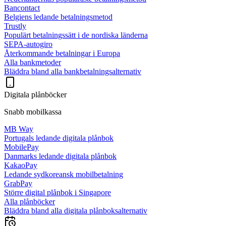
Bancontact
Belgiens ledande betalningsmetod
Trustly
Populärt betalningssätt i de nordiska länderna
SEPA-autogiro
Återkommande betalningar i Europa
Alla bankmetoder
Bläddra bland alla bankbetalningsalternativ
Digitala plånböcker
Snabb mobilkassa
MB Way
Portugals ledande digitala plånbok
MobilePay
Danmarks ledande digitala plånbok
KakaoPay
Ledande sydkoreansk mobilbetalning
GrabPay
Större digital plånbok i Singapore
Alla plånböcker
Bläddra bland alla digitala plånboksalternativ