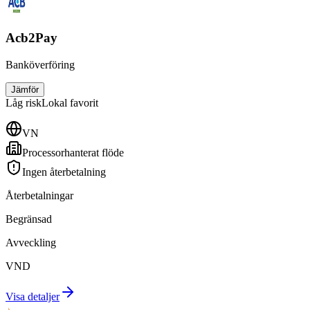
Acb2Pay
Banköverföring
Jämför
Låg
risk
Lokal favorit
VN
Processorhanterat flöde
Ingen återbetalning
Återbetalningar
Begränsad
Avveckling
VND
Visa detaljer