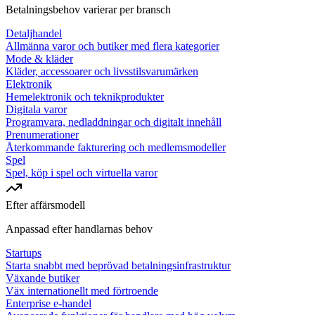
Betalningsbehov varierar per bransch
Detaljhandel
Allmänna varor och butiker med flera kategorier
Mode & kläder
Kläder, accessoarer och livsstilsvarumärken
Elektronik
Hemelektronik och teknikprodukter
Digitala varor
Programvara, nedladdningar och digitalt innehåll
Prenumerationer
Återkommande fakturering och medlemsmodeller
Spel
Spel, köp i spel och virtuella varor
Efter affärsmodell
Anpassad efter handlarnas behov
Startups
Starta snabbt med beprövad betalningsinfrastruktur
Växande butiker
Väx internationellt med förtroende
Enterprise e-handel