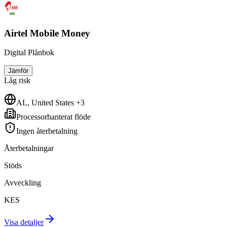
Airtel Mobile Money
Digital Plånbok
Jämför
Låg
risk
AL, United States +3
Processorhanterat flöde
Ingen återbetalning
Återbetalningar
Stöds
Avveckling
KES
Visa detaljer