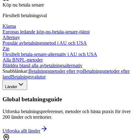
Köp nu betala senare
Flexibelt betalningsval
Klarna
Europas ledande köp-nu-betala-senare-tjänst
Afterpay
Populär avbetalningsmetod i AU och USA
Zip
Flexibelt betala-senare-alternativ i AU och USA
Alla BNPL-metoder
Bläddra bland alla avbetalningsalternativ
Snabblänkar:
Betalningsmetoder efter typ
Betalningsmetoder efter
land
Betalningsvalutor
Länder
Global betalningsguide
Utforska betalningspreferenser, metoder och bästa praxis för över
200 länder och territorier.
Utforska allt
länder