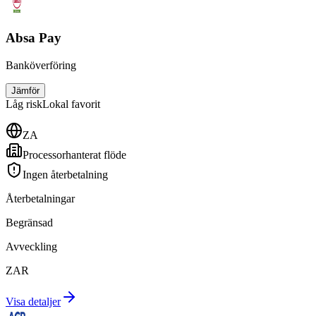
Absa Pay
Banköverföring
Jämför
Låg
risk
Lokal favorit
ZA
Processorhanterat flöde
Ingen återbetalning
Återbetalningar
Begränsad
Avveckling
ZAR
Visa detaljer