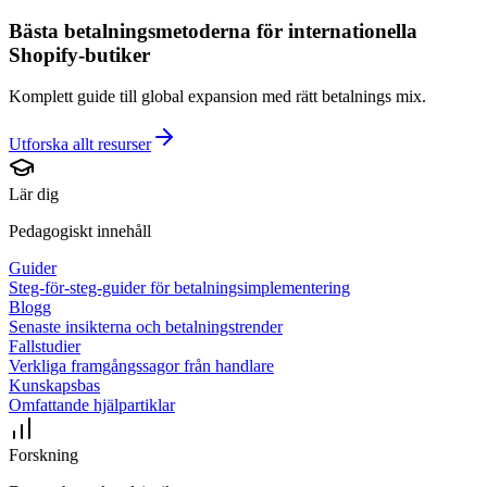
Bästa betalningsmetoderna för internationella
Shopify-butiker
Komplett guide till global expansion med rätt betalnings mix.
Utforska allt
resurser
Lär dig
Pedagogiskt innehåll
Guider
Steg-för-steg-guider för betalningsimplementering
Blogg
Senaste insikterna och betalningstrender
Fallstudier
Verkliga framgångssagor från handlare
Kunskapsbas
Omfattande hjälpartiklar
Forskning