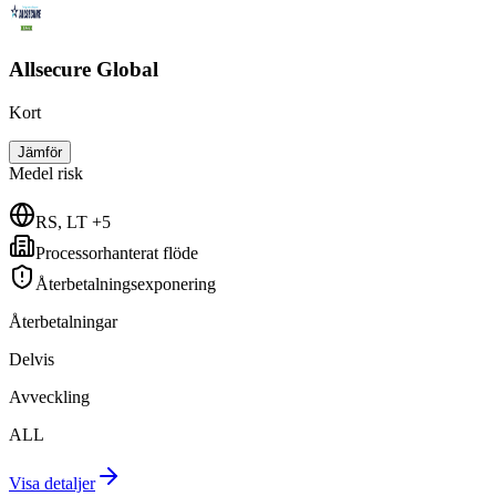
Allsecure Global
Kort
Jämför
Medel
risk
RS, LT +5
Processorhanterat flöde
Återbetalningsexponering
Återbetalningar
Delvis
Avveckling
ALL
Visa detaljer