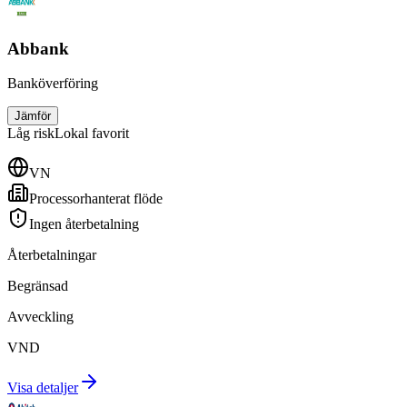
Abbank
Banköverföring
Jämför
Låg
risk
Lokal favorit
VN
Processorhanterat flöde
Ingen återbetalning
Återbetalningar
Begränsad
Avveckling
VND
Visa detaljer