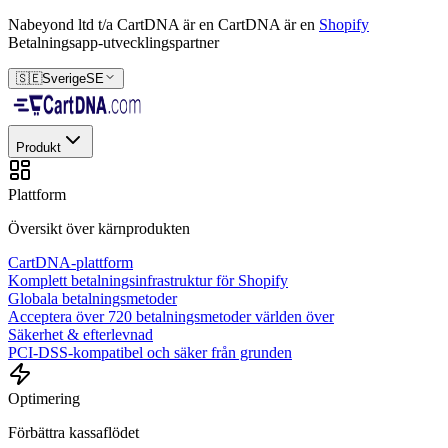
Nabeyond ltd t/a CartDNA är en
CartDNA är en
Shopify
Betalningsapp-utvecklingspartner
🇸🇪
Sverige
SE
Produkt
Plattform
Översikt över kärnprodukten
CartDNA-plattform
Komplett betalningsinfrastruktur för Shopify
Globala betalningsmetoder
Acceptera över 720 betalningsmetoder världen över
Säkerhet & efterlevnad
PCI-DSS-kompatibel och säker från grunden
Optimering
Förbättra kassaflödet