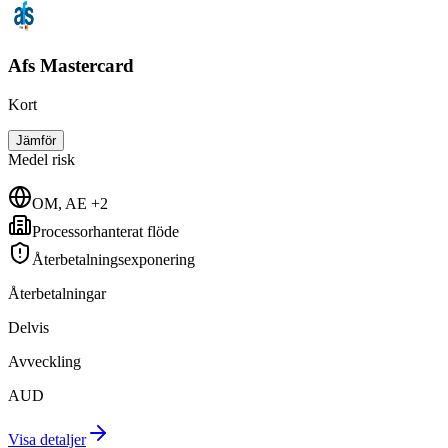
Afs Mastercard
Kort
Jämför
Medel
risk
OM, AE +2
Processorhanterat flöde
Återbetalningsexponering
Återbetalningar
Delvis
Avveckling
AUD
Visa detaljer