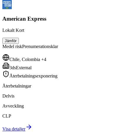
American Express
Lokalt Kort
Jämför
Medel
risk
Prenumerationsklar
Chile, Colombia +4
3dsExternal
Återbetalningsexponering
Återbetalningar
Delvis
Avveckling
CLP
Visa detaljer