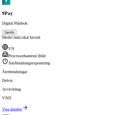
9Pay
Digital Plånbok
Jämför
Medel
risk
Lokal favorit
VN
Processorhanterat flöde
Återbetalningsexponering
Återbetalningar
Delvis
Avveckling
VND
Visa detaljer