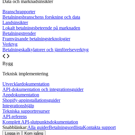
Data och marknadsinsikter
Branschrapporter
Betalningsbranschens forskning och data
Landsinsikter
Lokalt betalningsbeteende på marknaden
Betalningstrender
Framväxande betalningsteknologier
Verktyg
Betalningskalkylatorer och jämförelseverktyg
Bygg
Teknisk implementering
Utvecklardokumentation
API-dokumentation och integrationsguider
Appdokumentation
Shopify-appinstallationsguider
Integrationshjälp
Tekniska supportresurser
API-referens
Komplett API-slutpunktsdokumentation
Snabblänkar:
Alla guider
Betalningsordlista
Kontakta support
Logga in
Kom igång