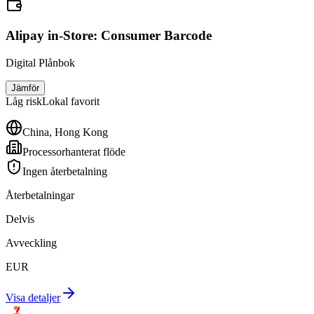
Alipay in-Store: Consumer Barcode
Digital Plånbok
Jämför
Låg
risk
Lokal favorit
China, Hong Kong
Processorhanterat flöde
Ingen återbetalning
Återbetalningar
Delvis
Avveckling
EUR
Visa detaljer