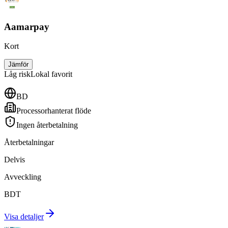
Aamarpay
Kort
Jämför
Låg
risk
Lokal favorit
BD
Processorhanterat flöde
Ingen återbetalning
Återbetalningar
Delvis
Avveckling
BDT
Visa detaljer