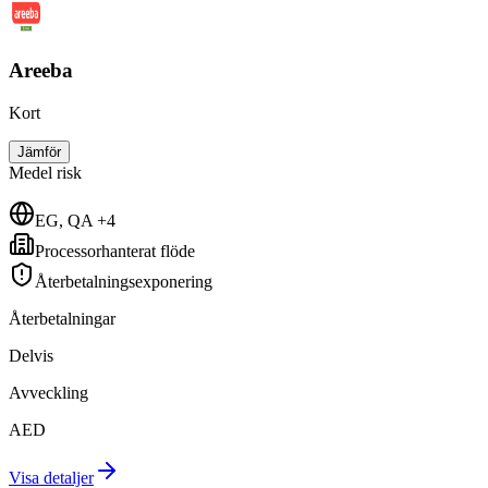
Areeba
Kort
Jämför
Medel
risk
EG, QA +4
Processorhanterat flöde
Återbetalningsexponering
Återbetalningar
Delvis
Avveckling
AED
Visa detaljer