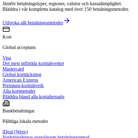
Jämför betalningstyper, regioner, valutor och kassalämplighet.
Bläddra i vår kompletta katalog med över 150 betalningsmetoder.
Utforska allt
betalningsmetoder
Kort
Global acceptans
Visa
Det mest utfördda kortnätverket
Mastercard
Global korttäckning
American Express
Premium-kortnätverk
Alla kortmetoder
Bläddra bland alla kortalternativ
Bankbetalningar
Pålitliga lokala metoder
iDeal (Wero)
Nederländernas populäraste betalningsmetod