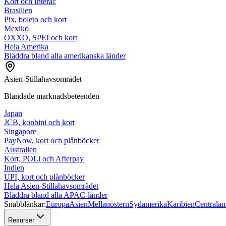
Kort och Interac
Brasilien
Pix, boleto och kort
Mexiko
OXXO, SPEI och kort
Hela Amerika
Bläddra bland alla amerikanska länder
Asien-Stillahavsområdet
Blandade marknadsbeteenden
Japan
JCB, konbini och kort
Singapore
PayNow, kort och plånböcker
Australien
Kort, POLi och Afterpay
Indien
UPI, kort och plånböcker
Hela Asien-Stillahavsområdet
Bläddra bland alla APAC-länder
Snabblänkar:
Europa
Asien
Mellanöstern
Sydamerika
Karibien
Centralam
Resurser