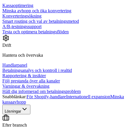
Kassaoptimering
Minska avhopp och öka konvertering
Konverteringsökning
Smart routing och val av betalningsmetod
A/B-testningssupport
Testa och optimera betalningsflöden
Drift
Hantera och övervaka
Handlarpanel
Betalningsanalys och kontroll i realtid
Rapportering & insikter
Följ prestanda över alla kanaler
Varningar & övervakning
Håll dig informerad om betalningsproblem
Snabblänkar:
För Shopify-handlare
Internationell expansion
Minska
kassaavhopp
Lösningar
Efter bransch