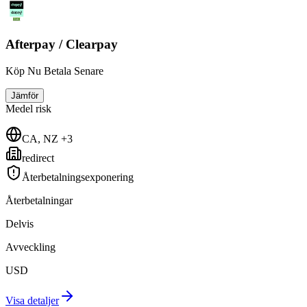
Afterpay / Clearpay
Köp Nu Betala Senare
Jämför
Medel
risk
CA, NZ +3
redirect
Återbetalningsexponering
Återbetalningar
Delvis
Avveckling
USD
Visa detaljer