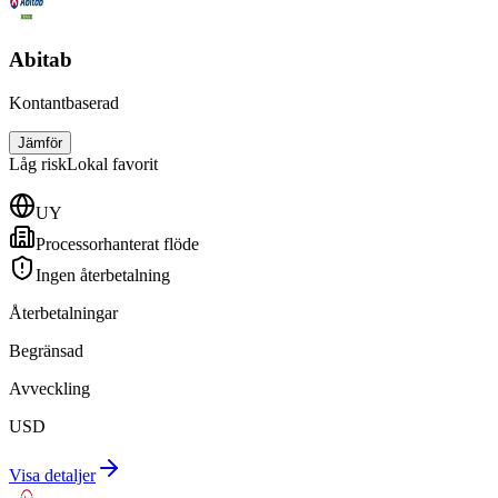
Abitab
Kontantbaserad
Jämför
Låg
risk
Lokal favorit
UY
Processorhanterat flöde
Ingen återbetalning
Återbetalningar
Begränsad
Avveckling
USD
Visa detaljer