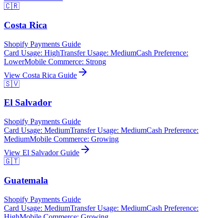
🇨🇷
Costa Rica
Shopify Payments Guide
Card Usage
:
High
Transfer Usage
:
Medium
Cash Preference
:
Lower
Mobile Commerce
:
Strong
View
Costa Rica
Guide
🇸🇻
El Salvador
Shopify Payments Guide
Card Usage
:
Medium
Transfer Usage
:
Medium
Cash Preference
:
Medium
Mobile Commerce
:
Growing
View
El Salvador
Guide
🇬🇹
Guatemala
Shopify Payments Guide
Card Usage
:
Medium
Transfer Usage
:
Medium
Cash Preference
:
High
Mobile Commerce
:
Growing