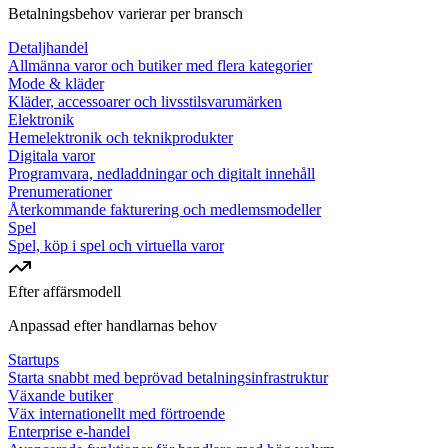
Betalningsbehov varierar per bransch
Detaljhandel
Allmänna varor och butiker med flera kategorier
Mode & kläder
Kläder, accessoarer och livsstilsvarumärken
Elektronik
Hemelektronik och teknikprodukter
Digitala varor
Programvara, nedladdningar och digitalt innehåll
Prenumerationer
Återkommande fakturering och medlemsmodeller
Spel
Spel, köp i spel och virtuella varor
Efter affärsmodell
Anpassad efter handlarnas behov
Startups
Starta snabbt med beprövad betalningsinfrastruktur
Växande butiker
Väx internationellt med förtroende
Enterprise e-handel