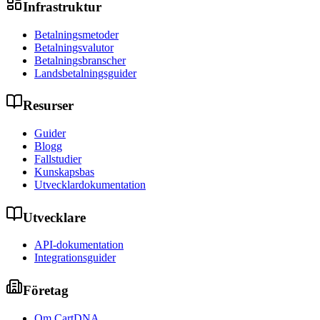
Infrastruktur
Betalningsmetoder
Betalningsvalutor
Betalningsbranscher
Landsbetalningsguider
Resurser
Guider
Blogg
Fallstudier
Kunskapsbas
Utvecklardokumentation
Utvecklare
API-dokumentation
Integrationsguider
Företag
Om CartDNA