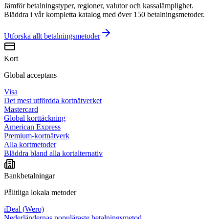
Jämför betalningstyper, regioner, valutor och kassalämplighet.
Bläddra i vår kompletta katalog med över 150 betalningsmetoder.
Utforska allt
betalningsmetoder
Kort
Global acceptans
Visa
Det mest utfördda kortnätverket
Mastercard
Global korttäckning
American Express
Premium-kortnätverk
Alla kortmetoder
Bläddra bland alla kortalternativ
Bankbetalningar
Pålitliga lokala metoder
iDeal (Wero)
Nederländernas populäraste betalningsmetod