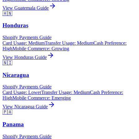
View
Guatemala
Guide
🇭🇳
Honduras
Shopify Payments Guide
Card Usage
:
Medium
Transfer Usage
:
Medium
Cash Preference
:
High
Mobile Commerce
:
Growing
View
Honduras
Guide
🇳🇮
Nicaragua
Shopify Payments Guide
Card Usage
:
Lower
Transfer Usage
:
Medium
Cash Preference
:
High
Mobile Commerce
:
Emerging
View
Nicaragua
Guide
🇵🇦
Panama
Shopify Payments Guide