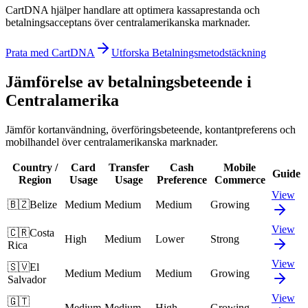
CartDNA hjälper handlare att optimera kassaprestanda och
betalningsacceptans över centralamerikanska marknader.
Prata med CartDNA
Utforska Betalningsmetodstäckning
Jämförelse av betalningsbeteende i
Centralamerika
Jämför kortanvändning, överföringsbeteende, kontantpreferens och
mobilhandel över centralamerikanska marknader.
Country /
Card
Transfer
Cash
Mobile
Guide
Region
Usage
Usage
Preference
Commerce
View
🇧🇿
Belize
Medium
Medium
Medium
Growing
View
🇨🇷
Costa
High
Medium
Lower
Strong
Rica
View
🇸🇻
El
Medium
Medium
Medium
Growing
Salvador
View
🇬🇹
Medium
Medium
High
Growing