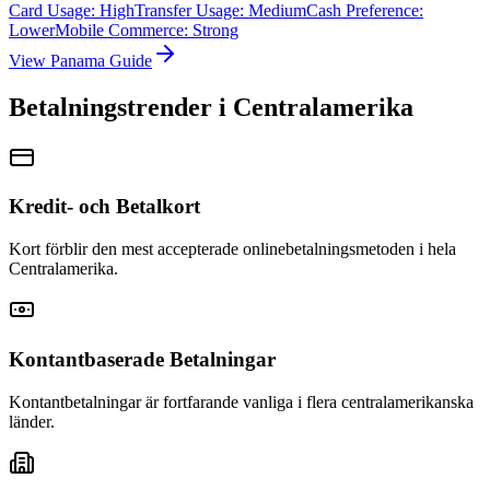
Card Usage
:
High
Transfer Usage
:
Medium
Cash Preference
:
Lower
Mobile Commerce
:
Strong
View
Panama
Guide
Betalningstrender i Centralamerika
Kredit- och Betalkort
Kort förblir den mest accepterade onlinebetalningsmetoden i hela
Centralamerika.
Kontantbaserade Betalningar
Kontantbetalningar är fortfarande vanliga i flera centralamerikanska
länder.