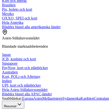
Kort och Interac
Brasilien
Pix, boleto och kort
Mexiko
OXXO, SPEI och kort
Hela Amerika
Bläddra bland alla amerikanska länder
Asien-Stillahavsområdet
Blandade marknadsbeteenden
Japan
JCB, konbini och kort
Singapore
PayNow, kort och plånböcker
Australien
Kort, POLi och Afterpay
Indien
UPI, kort och plånböcker
Hela Asien-Stillahavsområdet
Bläddra bland alla APAC-länder
Snabblänkar:
Europa
Asien
Mellanöstern
Sydamerika
Karibien
Centralam
Resurser