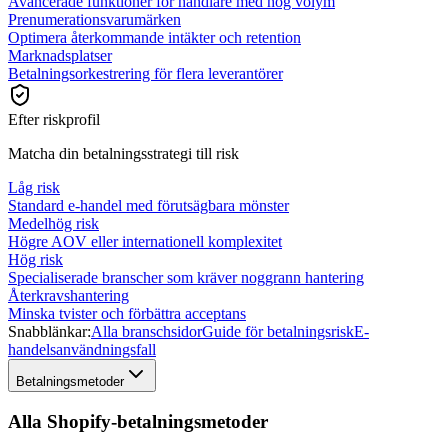
Avancerade funktioner för handlare med hög volym
Prenumerationsvarumärken
Optimera återkommande intäkter och retention
Marknadsplatser
Betalningsorkestrering för flera leverantörer
Efter riskprofil
Matcha din betalningsstrategi till risk
Låg risk
Standard e-handel med förutsägbara mönster
Medelhög risk
Högre AOV eller internationell komplexitet
Hög risk
Specialiserade branscher som kräver noggrann hantering
Återkravshantering
Minska tvister och förbättra acceptans
Snabblänkar:
Alla branschsidor
Guide för betalningsrisk
E-
handelsanvändningsfall
Betalningsmetoder
Alla Shopify-betalningsmetoder