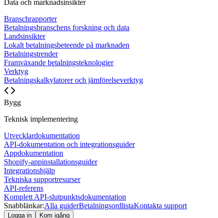
Data och marknadsinsikter
Branschrapporter
Betalningsbranschens forskning och data
Landsinsikter
Lokalt betalningsbeteende på marknaden
Betalningstrender
Framväxande betalningsteknologier
Verktyg
Betalningskalkylatorer och jämförelseverktyg
Bygg
Teknisk implementering
Utvecklardokumentation
API-dokumentation och integrationsguider
Appdokumentation
Shopify-appinstallationsguider
Integrationshjälp
Tekniska supportresurser
API-referens
Komplett API-slutpunktsdokumentation
Snabblänkar:
Alla guider
Betalningsordlista
Kontakta support
Logga in
Kom igång