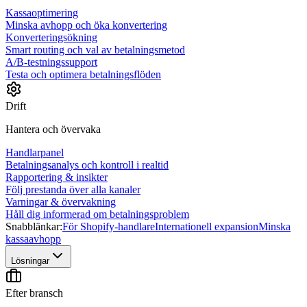
Kassaoptimering
Minska avhopp och öka konvertering
Konverteringsökning
Smart routing och val av betalningsmetod
A/B-testningssupport
Testa och optimera betalningsflöden
Drift
Hantera och övervaka
Handlarpanel
Betalningsanalys och kontroll i realtid
Rapportering & insikter
Följ prestanda över alla kanaler
Varningar & övervakning
Håll dig informerad om betalningsproblem
Snabblänkar:
För Shopify-handlare
Internationell expansion
Minska
kassaavhopp
Lösningar
Efter bransch