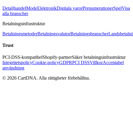
Detaljhandel
Mode
Elektronik
Digitala varor
Prenumerationer
Spel
Visa
alla branscher
Betalningsinfrastruktur
Betalningsmetoder
Betalningsvalutor
Betalningsbranscher
Landsbetalni
Trust
PCI-DSS-kompatibel
Shopify-partner
Säker betalningsinfrastruktur
Integritetspolicy
Cookie-policy
GDPR
PCI DSS
Villkor
Acceptabel
användning
©
2026
CartDNA
.
Alla rättigheter förbehållna
.