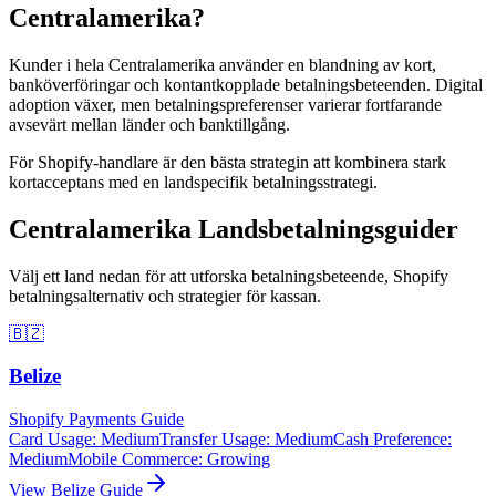
Centralamerika?
Kunder i hela Centralamerika använder en blandning av kort,
banköverföringar och kontantkopplade betalningsbeteenden. Digital
adoption växer, men betalningspreferenser varierar fortfarande
avsevärt mellan länder och banktillgång.
För Shopify-handlare är den bästa strategin att kombinera stark
kortacceptans med en landspecifik betalningsstrategi.
Centralamerika Landsbetalningsguider
Välj ett land nedan för att utforska betalningsbeteende, Shopify
betalningsalternativ och strategier för kassan.
🇧🇿
Belize
Shopify Payments Guide
Card Usage
:
Medium
Transfer Usage
:
Medium
Cash Preference
:
Medium
Mobile Commerce
:
Growing
View
Belize
Guide