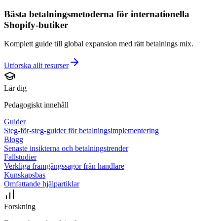
Bästa betalningsmetoderna för internationella
Shopify-butiker
Komplett guide till global expansion med rätt betalnings mix.
Utforska allt
resurser
Lär dig
Pedagogiskt innehåll
Guider
Steg-för-steg-guider för betalningsimplementering
Blogg
Senaste insikterna och betalningstrender
Fallstudier
Verkliga framgångssagor från handlare
Kunskapsbas
Omfattande hjälpartiklar
Forskning