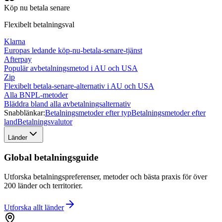
Köp nu betala senare
Flexibelt betalningsval
Klarna
Europas ledande köp-nu-betala-senare-tjänst
Afterpay
Populär avbetalningsmetod i AU och USA
Zip
Flexibelt betala-senare-alternativ i AU och USA
Alla BNPL-metoder
Bläddra bland alla avbetalningsalternativ
Snabblänkar:
Betalningsmetoder efter typ
Betalningsmetoder efter
land
Betalningsvalutor
Länder
Global betalningsguide
Utforska betalningspreferenser, metoder och bästa praxis för över
200 länder och territorier.
Utforska allt
länder