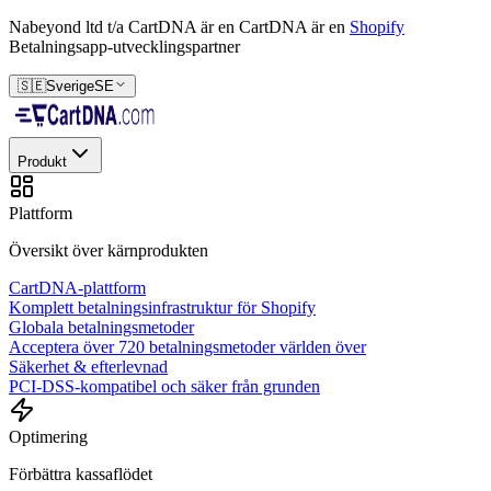
Nabeyond ltd t/a CartDNA är en
CartDNA är en
Shopify
Betalningsapp-utvecklingspartner
🇸🇪
Sverige
SE
Produkt
Plattform
Översikt över kärnprodukten
CartDNA-plattform
Komplett betalningsinfrastruktur för Shopify
Globala betalningsmetoder
Acceptera över 720 betalningsmetoder världen över
Säkerhet & efterlevnad
PCI-DSS-kompatibel och säker från grunden
Optimering
Förbättra kassaflödet