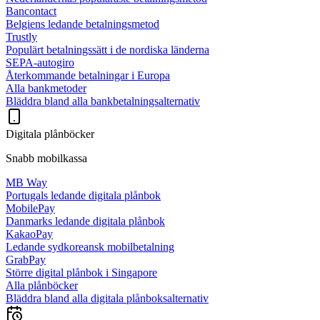
Bancontact
Belgiens ledande betalningsmetod
Trustly
Populärt betalningssätt i de nordiska länderna
SEPA-autogiro
Återkommande betalningar i Europa
Alla bankmetoder
Bläddra bland alla bankbetalningsalternativ
Digitala plånböcker
Snabb mobilkassa
MB Way
Portugals ledande digitala plånbok
MobilePay
Danmarks ledande digitala plånbok
KakaoPay
Ledande sydkoreansk mobilbetalning
GrabPay
Större digital plånbok i Singapore
Alla plånböcker
Bläddra bland alla digitala plånboksalternativ