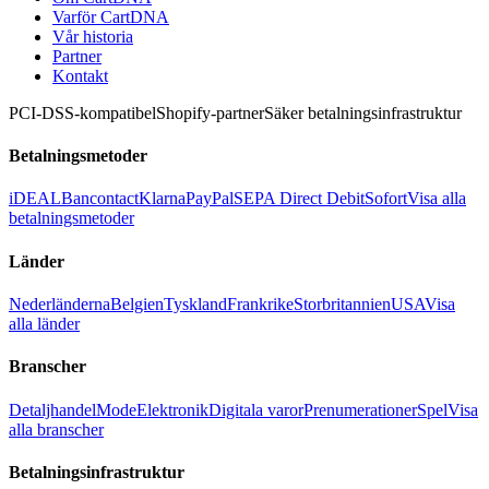
Varför CartDNA
Vår historia
Partner
Kontakt
PCI-DSS-kompatibel
Shopify-partner
Säker betalningsinfrastruktur
Betalningsmetoder
iDEAL
Bancontact
Klarna
PayPal
SEPA Direct Debit
Sofort
Visa alla
betalningsmetoder
Länder
Nederländerna
Belgien
Tyskland
Frankrike
Storbritannien
USA
Visa
alla länder
Branscher
Detaljhandel
Mode
Elektronik
Digitala varor
Prenumerationer
Spel
Visa
alla branscher
Betalningsinfrastruktur