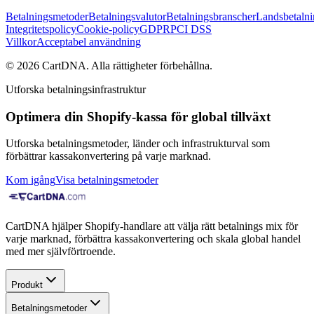
Betalningsmetoder
Betalningsvalutor
Betalningsbranscher
Landsbetalni
Integritetspolicy
Cookie-policy
GDPR
PCI DSS
Villkor
Acceptabel användning
©
2026
CartDNA
.
Alla rättigheter förbehållna
.
Utforska betalningsinfrastruktur
Optimera din Shopify-kassa för global tillväxt
Utforska betalningsmetoder, länder och infrastrukturval som
förbättrar kassakonvertering på varje marknad.
Kom igång
Visa betalningsmetoder
CartDNA hjälper Shopify-handlare att välja rätt betalnings mix för
varje marknad, förbättra kassakonvertering och skala global handel
med mer självförtroende.
Produkt
Betalningsmetoder