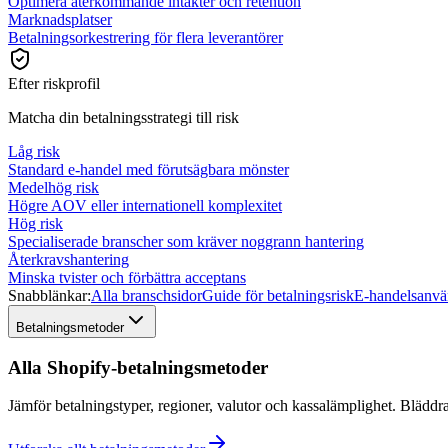
Optimera återkommande intäkter och retention
Marknadsplatser
Betalningsorkestrering för flera leverantörer
Efter riskprofil
Matcha din betalningsstrategi till risk
Låg risk
Standard e-handel med förutsägbara mönster
Medelhög risk
Högre AOV eller internationell komplexitet
Hög risk
Specialiserade branscher som kräver noggrann hantering
Återkravshantering
Minska tvister och förbättra acceptans
Snabblänkar:
Alla branschsidor
Guide för betalningsrisk
E-handelsanvä
Betalningsmetoder
Alla Shopify-betalningsmetoder
Jämför betalningstyper, regioner, valutor och kassalämplighet. Bläddr