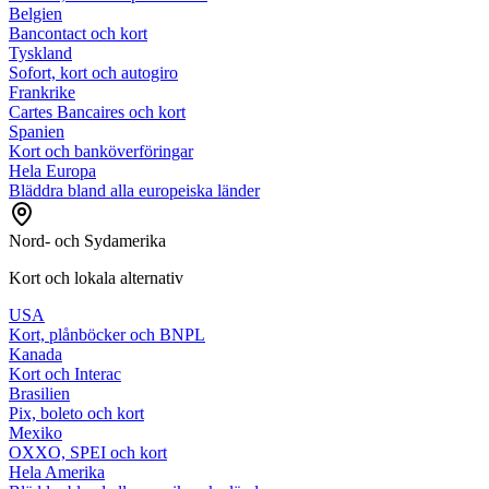
Belgien
Bancontact och kort
Tyskland
Sofort, kort och autogiro
Frankrike
Cartes Bancaires och kort
Spanien
Kort och banköverföringar
Hela Europa
Bläddra bland alla europeiska länder
Nord- och Sydamerika
Kort och lokala alternativ
USA
Kort, plånböcker och BNPL
Kanada
Kort och Interac
Brasilien
Pix, boleto och kort
Mexiko
OXXO, SPEI och kort
Hela Amerika