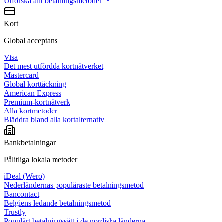
Utforska allt
betalningsmetoder
Kort
Global acceptans
Visa
Det mest utfördda kortnätverket
Mastercard
Global korttäckning
American Express
Premium-kortnätverk
Alla kortmetoder
Bläddra bland alla kortalternativ
Bankbetalningar
Pålitliga lokala metoder
iDeal (Wero)
Nederländernas populäraste betalningsmetod
Bancontact
Belgiens ledande betalningsmetod
Trustly
Populärt betalningssätt i de nordiska länderna