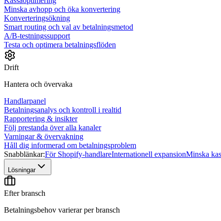
Kassaoptimering
Minska avhopp och öka konvertering
Konverteringsökning
Smart routing och val av betalningsmetod
A/B-testningssupport
Testa och optimera betalningsflöden
Drift
Hantera och övervaka
Handlarpanel
Betalningsanalys och kontroll i realtid
Rapportering & insikter
Följ prestanda över alla kanaler
Varningar & övervakning
Håll dig informerad om betalningsproblem
Snabblänkar:
För Shopify-handlare
Internationell expansion
Minska ka
Lösningar
Efter bransch
Betalningsbehov varierar per bransch