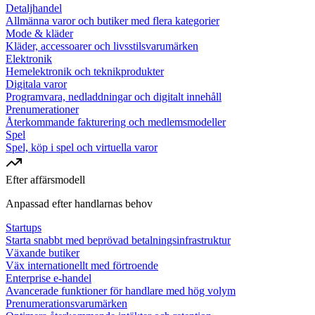
Detaljhandel
Allmänna varor och butiker med flera kategorier
Mode & kläder
Kläder, accessoarer och livsstilsvarumärken
Elektronik
Hemelektronik och teknikprodukter
Digitala varor
Programvara, nedladdningar och digitalt innehåll
Prenumerationer
Återkommande fakturering och medlemsmodeller
Spel
Spel, köp i spel och virtuella varor
Efter affärsmodell
Anpassad efter handlarnas behov
Startups
Starta snabbt med beprövad betalningsinfrastruktur
Växande butiker
Väx internationellt med förtroende
Enterprise e-handel
Avancerade funktioner för handlare med hög volym
Prenumerationsvarumärken