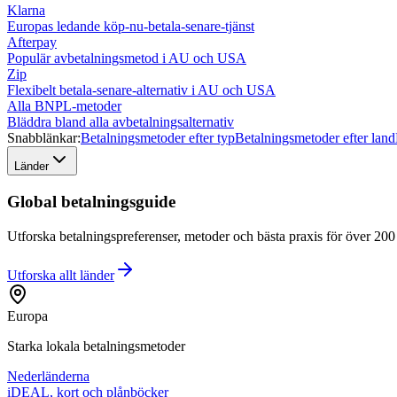
Klarna
Europas ledande köp-nu-betala-senare-tjänst
Afterpay
Populär avbetalningsmetod i AU och USA
Zip
Flexibelt betala-senare-alternativ i AU och USA
Alla BNPL-metoder
Bläddra bland alla avbetalningsalternativ
Snabblänkar:
Betalningsmetoder efter typ
Betalningsmetoder efter land
Länder
Global betalningsguide
Utforska betalningspreferenser, metoder och bästa praxis för över 200 l
Utforska allt
länder
Europa
Starka lokala betalningsmetoder
Nederländerna
iDEAL, kort och plånböcker