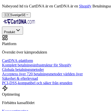
Nabeyond ltd t/a CartDNA är en
CartDNA är en
Shopify
Betalningsa
🇸🇪
Sverige
SE
Produkt
Plattform
Översikt över kärnprodukten
CartDNA-plattform
Komplett betalningsinfrastruktur för Shopify
Globala betalningsmetoder
Acceptera över 720 betalningsmetoder världen över
Säkerhet & efterlevnad
PCI-DSS-kompatibel och säker från grunden
Optimering
Förbättra kassaflödet