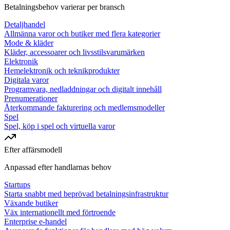
Betalningsbehov varierar per bransch
Detaljhandel
Allmänna varor och butiker med flera kategorier
Mode & kläder
Kläder, accessoarer och livsstilsvarumärken
Elektronik
Hemelektronik och teknikprodukter
Digitala varor
Programvara, nedladdningar och digitalt innehåll
Prenumerationer
Återkommande fakturering och medlemsmodeller
Spel
Spel, köp i spel och virtuella varor
Efter affärsmodell
Anpassad efter handlarnas behov
Startups
Starta snabbt med beprövad betalningsinfrastruktur
Växande butiker
Väx internationellt med förtroende
Enterprise e-handel