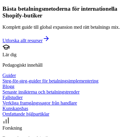
Bästa betalningsmetoderna för internationella
Shopify-butiker
Komplett guide till global expansion med rätt betalnings mix.
Utforska allt
resurser
Lär dig
Pedagogiskt innehåll
Guider
Steg-för-steg-guider för betalningsimplementering
Blogg
Senaste insikterna och betalningstrender
Fallstudier
Verkliga framgångssagor från handlare
Kunskapsbas
Omfattande hjälpartiklar
Forskning