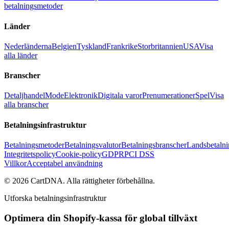
betalningsmetoder
Länder
Nederländerna
Belgien
Tyskland
Frankrike
Storbritannien
USA
Visa
alla länder
Branscher
Detaljhandel
Mode
Elektronik
Digitala varor
Prenumerationer
Spel
Visa
alla branscher
Betalningsinfrastruktur
Betalningsmetoder
Betalningsvalutor
Betalningsbranscher
Landsbetalni
Integritetspolicy
Cookie-policy
GDPR
PCI DSS
Villkor
Acceptabel användning
©
2026
CartDNA
.
Alla rättigheter förbehållna
.
Utforska betalningsinfrastruktur
Optimera din Shopify-kassa för global tillväxt