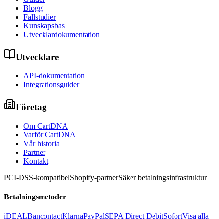
Blogg
Fallstudier
Kunskapsbas
Utvecklardokumentation
Utvecklare
API-dokumentation
Integrationsguider
Företag
Om CartDNA
Varför CartDNA
Vår historia
Partner
Kontakt
PCI-DSS-kompatibel
Shopify-partner
Säker betalningsinfrastruktur
Betalningsmetoder
iDEAL
Bancontact
Klarna
PayPal
SEPA Direct Debit
Sofort
Visa alla