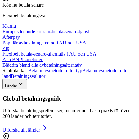
Köp nu betala senare
Flexibelt betalningsval
Klarna
Europas ledande köp-nu-betala-senare-tjänst
Afterpay
Populär avbetalningsmetod i AU och USA
Zip
Flexibelt betala-senare-alternativ i AU och USA
Alla BNPL-metoder
Bläddra bland alla avbetalningsalternativ
Snabblänkar:
Betalningsmetoder efter typ
Betalningsmetoder efter
land
Betalningsvalutor
Länder
Global betalningsguide
Utforska betalningspreferenser, metoder och bästa praxis för över
200 länder och territorier.
Utforska allt
länder