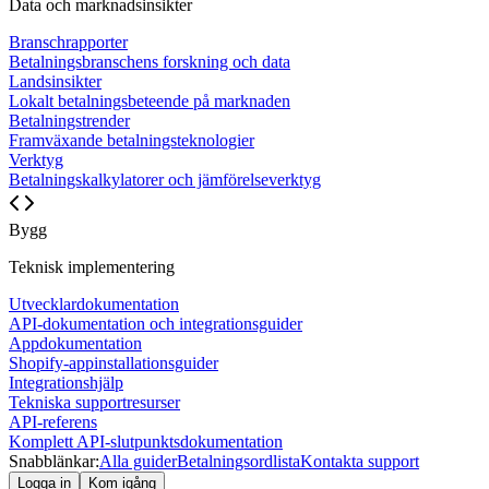
Data och marknadsinsikter
Branschrapporter
Betalningsbranschens forskning och data
Landsinsikter
Lokalt betalningsbeteende på marknaden
Betalningstrender
Framväxande betalningsteknologier
Verktyg
Betalningskalkylatorer och jämförelseverktyg
Bygg
Teknisk implementering
Utvecklardokumentation
API-dokumentation och integrationsguider
Appdokumentation
Shopify-appinstallationsguider
Integrationshjälp
Tekniska supportresurser
API-referens
Komplett API-slutpunktsdokumentation
Snabblänkar:
Alla guider
Betalningsordlista
Kontakta support
Logga in
Kom igång