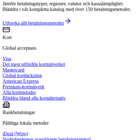
Jämför betalningstyper, regioner, valutor och kassalämplighet.
Bläddra i vår kompletta katalog med över 150 betalningsmetoder.
Utforska allt
betalningsmetoder
Kort
Global acceptans
Visa
Det mest utfördda kortnätverket
Mastercard
Global korttäckning
American Express
Premium-kortnätverk
Alla kortmetoder
Bläddra bland alla kortalternativ
Bankbetalningar
Pålitliga lokala metoder
iDeal (Wero)
Nederländernas populäraste betalningsmetod