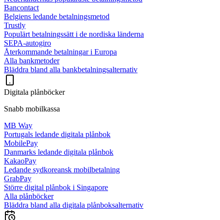
Bancontact
Belgiens ledande betalningsmetod
Trustly
Populärt betalningssätt i de nordiska länderna
SEPA-autogiro
Återkommande betalningar i Europa
Alla bankmetoder
Bläddra bland alla bankbetalningsalternativ
Digitala plånböcker
Snabb mobilkassa
MB Way
Portugals ledande digitala plånbok
MobilePay
Danmarks ledande digitala plånbok
KakaoPay
Ledande sydkoreansk mobilbetalning
GrabPay
Större digital plånbok i Singapore
Alla plånböcker
Bläddra bland alla digitala plånboksalternativ