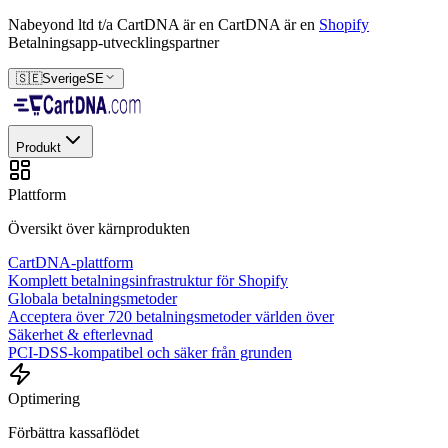
Nabeyond ltd t/a CartDNA är en
CartDNA är en
Shopify
Betalningsapp-utvecklingspartner
🇸🇪
Sverige
SE
Produkt
Plattform
Översikt över kärnprodukten
CartDNA-plattform
Komplett betalningsinfrastruktur för Shopify
Globala betalningsmetoder
Acceptera över 720 betalningsmetoder världen över
Säkerhet & efterlevnad
PCI-DSS-kompatibel och säker från grunden
Optimering
Förbättra kassaflödet