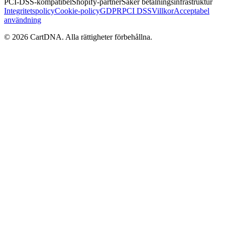
PCI-DSS-kompatibel
Shopify-partner
Säker betalningsinfrastruktur
Integritetspolicy
Cookie-policy
GDPR
PCI DSS
Villkor
Acceptabel
användning
©
2026
CartDNA
.
Alla rättigheter förbehållna
.