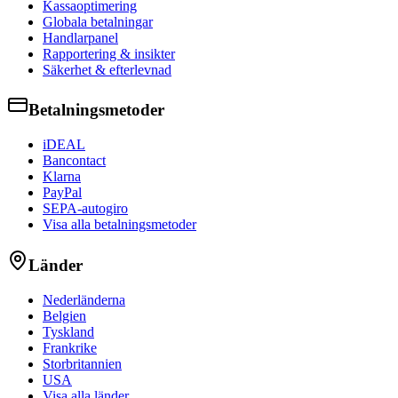
Kassaoptimering
Globala betalningar
Handlarpanel
Rapportering & insikter
Säkerhet & efterlevnad
Betalningsmetoder
iDEAL
Bancontact
Klarna
PayPal
SEPA-autogiro
Visa alla betalningsmetoder
Länder
Nederländerna
Belgien
Tyskland
Frankrike
Storbritannien
USA
Visa alla länder