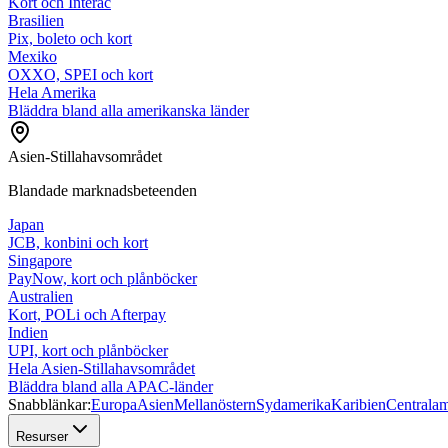
Kort och Interac
Brasilien
Pix, boleto och kort
Mexiko
OXXO, SPEI och kort
Hela Amerika
Bläddra bland alla amerikanska länder
Asien-Stillahavsområdet
Blandade marknadsbeteenden
Japan
JCB, konbini och kort
Singapore
PayNow, kort och plånböcker
Australien
Kort, POLi och Afterpay
Indien
UPI, kort och plånböcker
Hela Asien-Stillahavsområdet
Bläddra bland alla APAC-länder
Snabblänkar:
Europa
Asien
Mellanöstern
Sydamerika
Karibien
Centralam
Resurser