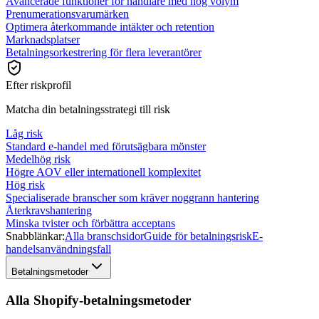
Avancerade funktioner för handlare med hög volym
Prenumerationsvarumärken
Optimera återkommande intäkter och retention
Marknadsplatser
Betalningsorkestrering för flera leverantörer
Efter riskprofil
Matcha din betalningsstrategi till risk
Låg risk
Standard e-handel med förutsägbara mönster
Medelhög risk
Högre AOV eller internationell komplexitet
Hög risk
Specialiserade branscher som kräver noggrann hantering
Återkravshantering
Minska tvister och förbättra acceptans
Snabblänkar:
Alla branschsidor
Guide för betalningsrisk
E-
handelsanvändningsfall
Betalningsmetoder
Alla Shopify-betalningsmetoder