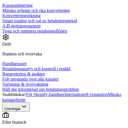
Kassaoptimering
Minska avhopp och öka konvertering
Konverteringsökning
Smart routing och val av betalningsmetod
A/B-testningssupport
Testa och optimera betalningsflöden
Drift
Hantera och övervaka
Handlarpanel
Betalningsanalys och kontroll i realtid
Rapportering & insikter
Följ prestanda över alla kanaler
Varningar & övervakning
Håll dig informerad om betalningsproblem
Snabblänkar:
För Shopify-handlare
Internationell expansion
Minska
kassaavhopp
Lösningar
Efter bransch