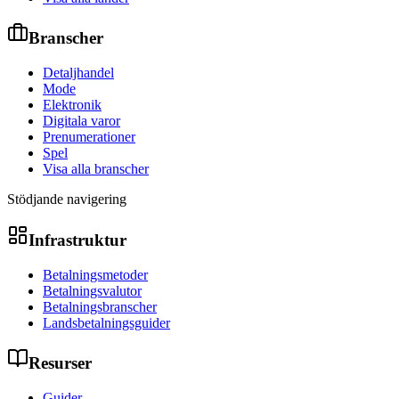
Branscher
Detaljhandel
Mode
Elektronik
Digitala varor
Prenumerationer
Spel
Visa alla branscher
Stödjande navigering
Infrastruktur
Betalningsmetoder
Betalningsvalutor
Betalningsbranscher
Landsbetalningsguider
Resurser
Guider