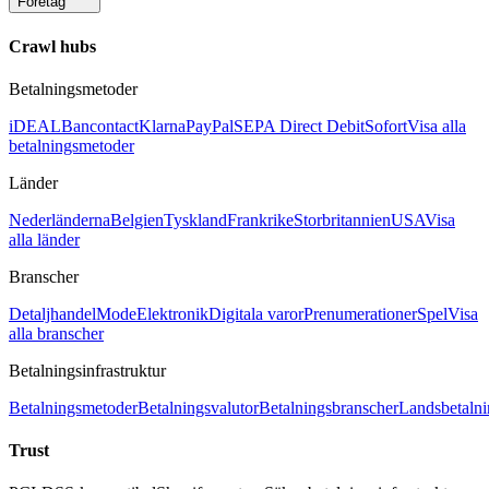
Företag
Crawl hubs
Betalningsmetoder
iDEAL
Bancontact
Klarna
PayPal
SEPA Direct Debit
Sofort
Visa alla
betalningsmetoder
Länder
Nederländerna
Belgien
Tyskland
Frankrike
Storbritannien
USA
Visa
alla länder
Branscher
Detaljhandel
Mode
Elektronik
Digitala varor
Prenumerationer
Spel
Visa
alla branscher
Betalningsinfrastruktur
Betalningsmetoder
Betalningsvalutor
Betalningsbranscher
Landsbetalni
Trust