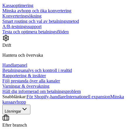
Kassaoptimering
Minska avhopp och öka konvertering
Konverteringsökning
Smart routing och val av betalningsmetod
A/B-testningssupport
Testa och optimera betalningsflöden
Drift
Hantera och övervaka
Handlarpanel
Betalningsanalys och kontroll i realtid
Rapportering & insikter
Följ prestanda över alla kanaler
Varningar & övervakning
Håll dig informerad om betalningsproblem
Snabblänkar:
För Shopify-handlare
Internationell expansion
Minska
kassaavhopp
Lösningar
Efter bransch