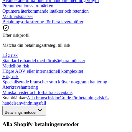
Avancerade funktioner för handlare med hög volym
Prenumerationsvarumärken
Optimera återkommande intäkter och retention
Marknadsplatser
Betalningsorkestrering för flera leverantörer
Efter riskprofil
Matcha din betalningsstrategi till risk
Låg risk
Standard e-handel med förutsägbara mönster
Medelhög risk
Högre AOV eller internationell komplexitet
Hög risk
Specialiserade branscher som kräver noggrann hantering
Återkravshantering
Minska tvister och förbättra acceptans
Snabblänkar:
Alla branschsidor
Guide för betalningsrisk
E-
handelsanvändningsfall
Betalningsmetoder
Alla Shopify-betalningsmetoder