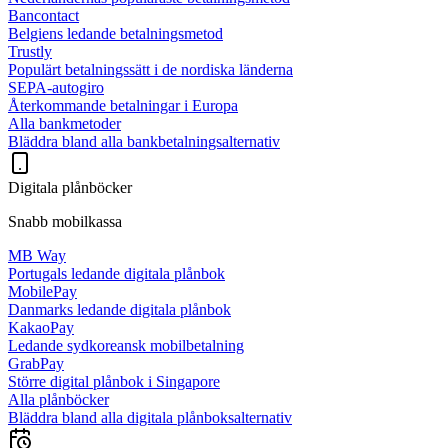
Bancontact
Belgiens ledande betalningsmetod
Trustly
Populärt betalningssätt i de nordiska länderna
SEPA-autogiro
Återkommande betalningar i Europa
Alla bankmetoder
Bläddra bland alla bankbetalningsalternativ
Digitala plånböcker
Snabb mobilkassa
MB Way
Portugals ledande digitala plånbok
MobilePay
Danmarks ledande digitala plånbok
KakaoPay
Ledande sydkoreansk mobilbetalning
GrabPay
Större digital plånbok i Singapore
Alla plånböcker
Bläddra bland alla digitala plånboksalternativ