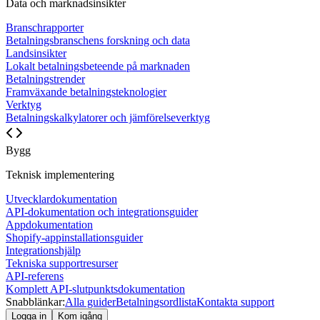
Data och marknadsinsikter
Branschrapporter
Betalningsbranschens forskning och data
Landsinsikter
Lokalt betalningsbeteende på marknaden
Betalningstrender
Framväxande betalningsteknologier
Verktyg
Betalningskalkylatorer och jämförelseverktyg
Bygg
Teknisk implementering
Utvecklardokumentation
API-dokumentation och integrationsguider
Appdokumentation
Shopify-appinstallationsguider
Integrationshjälp
Tekniska supportresurser
API-referens
Komplett API-slutpunktsdokumentation
Snabblänkar:
Alla guider
Betalningsordlista
Kontakta support
Logga in
Kom igång