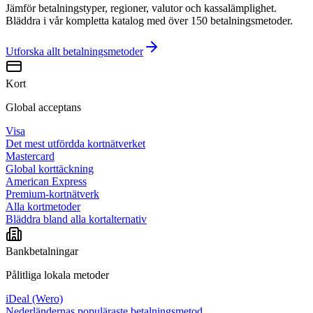
Jämför betalningstyper, regioner, valutor och kassalämplighet.
Bläddra i vår kompletta katalog med över 150 betalningsmetoder.
Utforska allt
betalningsmetoder
Kort
Global acceptans
Visa
Det mest utfördda kortnätverket
Mastercard
Global korttäckning
American Express
Premium-kortnätverk
Alla kortmetoder
Bläddra bland alla kortalternativ
Bankbetalningar
Pålitliga lokala metoder
iDeal (Wero)
Nederländernas populäraste betalningsmetod