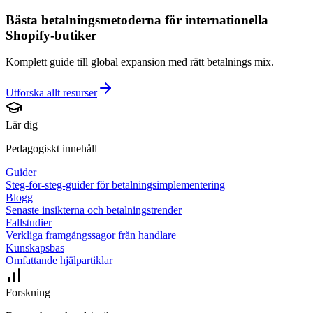
Bästa betalningsmetoderna för internationella
Shopify-butiker
Komplett guide till global expansion med rätt betalnings mix.
Utforska allt
resurser
Lär dig
Pedagogiskt innehåll
Guider
Steg-för-steg-guider för betalningsimplementering
Blogg
Senaste insikterna och betalningstrender
Fallstudier
Verkliga framgångssagor från handlare
Kunskapsbas
Omfattande hjälpartiklar
Forskning