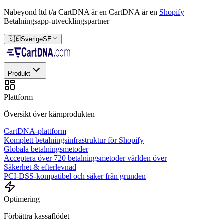
Nabeyond ltd t/a CartDNA är en
CartDNA är en
Shopify
Betalningsapp-utvecklingspartner
🇸🇪
Sverige
SE
Produkt
Plattform
Översikt över kärnprodukten
CartDNA-plattform
Komplett betalningsinfrastruktur för Shopify
Globala betalningsmetoder
Acceptera över 720 betalningsmetoder världen över
Säkerhet & efterlevnad
PCI-DSS-kompatibel och säker från grunden
Optimering
Förbättra kassaflödet