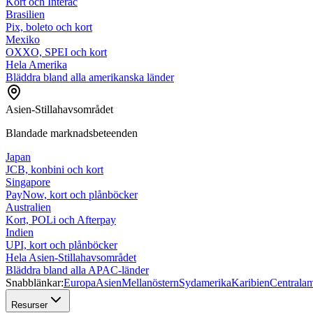
Kort och Interac
Brasilien
Pix, boleto och kort
Mexiko
OXXO, SPEI och kort
Hela Amerika
Bläddra bland alla amerikanska länder
Asien-Stillahavsområdet
Blandade marknadsbeteenden
Japan
JCB, konbini och kort
Singapore
PayNow, kort och plånböcker
Australien
Kort, POLi och Afterpay
Indien
UPI, kort och plånböcker
Hela Asien-Stillahavsområdet
Bläddra bland alla APAC-länder
Snabblänkar:
Europa
Asien
Mellanöstern
Sydamerika
Karibien
Centralam
Resurser