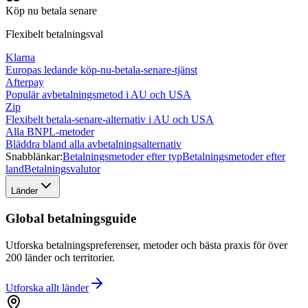
Köp nu betala senare
Flexibelt betalningsval
Klarna
Europas ledande köp-nu-betala-senare-tjänst
Afterpay
Populär avbetalningsmetod i AU och USA
Zip
Flexibelt betala-senare-alternativ i AU och USA
Alla BNPL-metoder
Bläddra bland alla avbetalningsalternativ
Snabblänkar:
Betalningsmetoder efter typ
Betalningsmetoder efter
land
Betalningsvalutor
Länder
Global betalningsguide
Utforska betalningspreferenser, metoder och bästa praxis för över
200 länder och territorier.
Utforska allt
länder