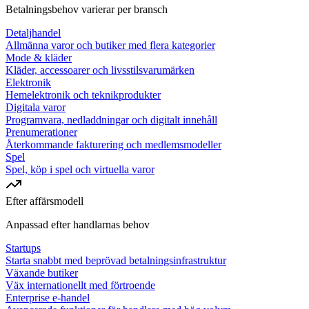
Betalningsbehov varierar per bransch
Detaljhandel
Allmänna varor och butiker med flera kategorier
Mode & kläder
Kläder, accessoarer och livsstilsvarumärken
Elektronik
Hemelektronik och teknikprodukter
Digitala varor
Programvara, nedladdningar och digitalt innehåll
Prenumerationer
Återkommande fakturering och medlemsmodeller
Spel
Spel, köp i spel och virtuella varor
Efter affärsmodell
Anpassad efter handlarnas behov
Startups
Starta snabbt med beprövad betalningsinfrastruktur
Växande butiker
Väx internationellt med förtroende
Enterprise e-handel