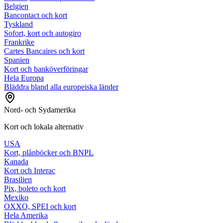
Belgien
Bancontact och kort
Tyskland
Sofort, kort och autogiro
Frankrike
Cartes Bancaires och kort
Spanien
Kort och banköverföringar
Hela Europa
Bläddra bland alla europeiska länder
Nord- och Sydamerika
Kort och lokala alternativ
USA
Kort, plånböcker och BNPL
Kanada
Kort och Interac
Brasilien
Pix, boleto och kort
Mexiko
OXXO, SPEI och kort
Hela Amerika