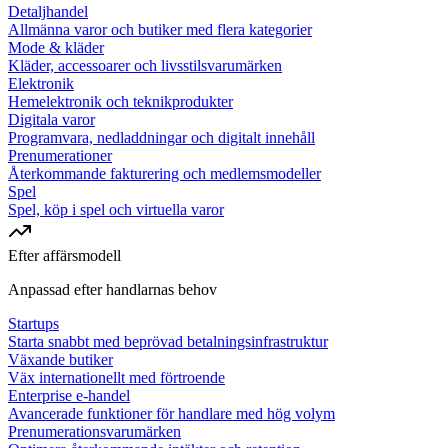
Detaljhandel
Allmänna varor och butiker med flera kategorier
Mode & kläder
Kläder, accessoarer och livsstilsvarumärken
Elektronik
Hemelektronik och teknikprodukter
Digitala varor
Programvara, nedladdningar och digitalt innehåll
Prenumerationer
Återkommande fakturering och medlemsmodeller
Spel
Spel, köp i spel och virtuella varor
Efter affärsmodell
Anpassad efter handlarnas behov
Startups
Starta snabbt med beprövad betalningsinfrastruktur
Växande butiker
Väx internationellt med förtroende
Enterprise e-handel
Avancerade funktioner för handlare med hög volym
Prenumerationsvarumärken