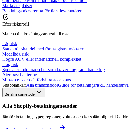
Optimera återkommande intäkter och retention
Marknadsplatser
Betalningsorkestrering för flera leverantörer
Efter riskprofil
Matcha din betalningsstrategi till risk
Låg risk
Standard e-handel med förutsägbara mönster
Medelhög risk
Högre AOV eller internationell komplexitet
Hög risk
Specialiserade branscher som kräver noggrann hantering
Återkravshantering
Minska tvister och förbättra acceptans
Snabblänkar:
Alla branschsidor
Guide för betalningsrisk
E-handelsanvä
Betalningsmetoder
Alla Shopify-betalningsmetoder
Jämför betalningstyper, regioner, valutor och kassalämplighet. Bläddr