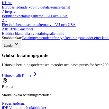
Klarna
Europas ledande köp-nu-betala-senare-tjänst
Afterpay
Populär avbetalningsmetod i AU och USA
Zip
Flexibelt betala-senare-alternativ i AU och USA
Alla BNPL-metoder
Bläddra bland alla avbetalningsalternativ
Snabblänkar:
Betalningsmetoder efter typ
Betalningsmetoder efter land
Länder
Global betalningsguide
Utforska betalningspreferenser, metoder och bästa praxis för över 200 l
Utforska allt
länder
Europa
Starka lokala betalningsmetoder
Nederländerna
iDEAL, kort och plånböcker