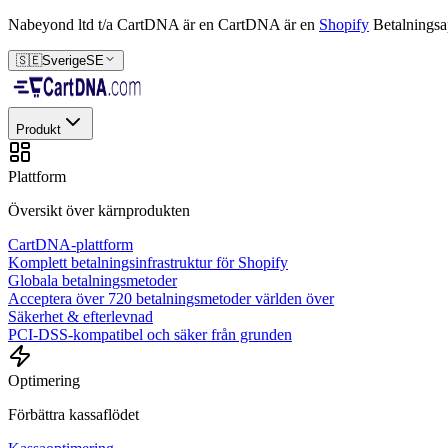
Nabeyond ltd t/a CartDNA är en
CartDNA är en
Shopify
Betalningsa
🇸🇪
Sverige
SE
Produkt
Plattform
Översikt över kärnprodukten
CartDNA-plattform
Komplett betalningsinfrastruktur för Shopify
Globala betalningsmetoder
Acceptera över 720 betalningsmetoder världen över
Säkerhet & efterlevnad
PCI-DSS-kompatibel och säker från grunden
Optimering
Förbättra kassaflödet