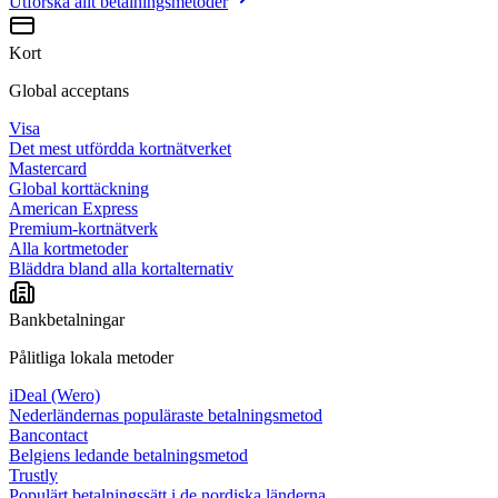
Utforska allt
betalningsmetoder
Kort
Global acceptans
Visa
Det mest utfördda kortnätverket
Mastercard
Global korttäckning
American Express
Premium-kortnätverk
Alla kortmetoder
Bläddra bland alla kortalternativ
Bankbetalningar
Pålitliga lokala metoder
iDeal (Wero)
Nederländernas populäraste betalningsmetod
Bancontact
Belgiens ledande betalningsmetod
Trustly
Populärt betalningssätt i de nordiska länderna