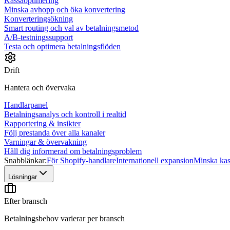
Kassaoptimering
Minska avhopp och öka konvertering
Konverteringsökning
Smart routing och val av betalningsmetod
A/B-testningssupport
Testa och optimera betalningsflöden
Drift
Hantera och övervaka
Handlarpanel
Betalningsanalys och kontroll i realtid
Rapportering & insikter
Följ prestanda över alla kanaler
Varningar & övervakning
Håll dig informerad om betalningsproblem
Snabblänkar:
För Shopify-handlare
Internationell expansion
Minska ka
Lösningar
Efter bransch
Betalningsbehov varierar per bransch