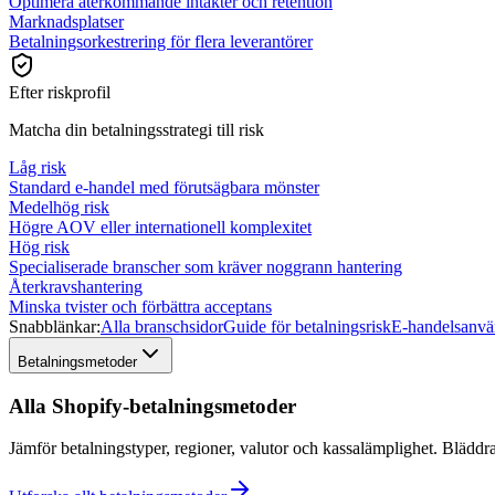
Optimera återkommande intäkter och retention
Marknadsplatser
Betalningsorkestrering för flera leverantörer
Efter riskprofil
Matcha din betalningsstrategi till risk
Låg risk
Standard e-handel med förutsägbara mönster
Medelhög risk
Högre AOV eller internationell komplexitet
Hög risk
Specialiserade branscher som kräver noggrann hantering
Återkravshantering
Minska tvister och förbättra acceptans
Snabblänkar:
Alla branschsidor
Guide för betalningsrisk
E-handelsanvä
Betalningsmetoder
Alla Shopify-betalningsmetoder
Jämför betalningstyper, regioner, valutor och kassalämplighet. Bläddr