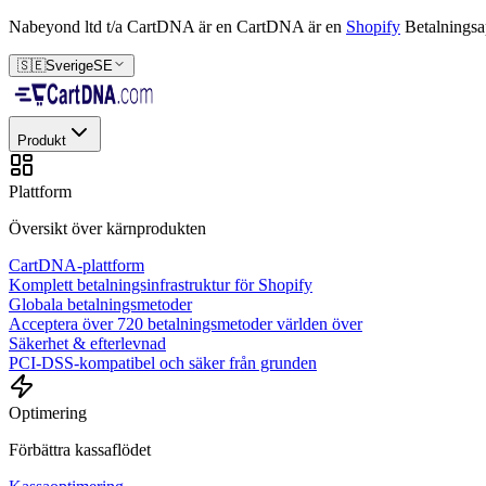
Nabeyond ltd t/a CartDNA är en
CartDNA är en
Shopify
Betalningsa
🇸🇪
Sverige
SE
Produkt
Plattform
Översikt över kärnprodukten
CartDNA-plattform
Komplett betalningsinfrastruktur för Shopify
Globala betalningsmetoder
Acceptera över 720 betalningsmetoder världen över
Säkerhet & efterlevnad
PCI-DSS-kompatibel och säker från grunden
Optimering
Förbättra kassaflödet