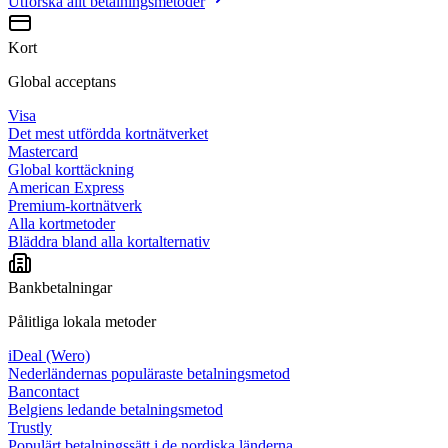
Utforska allt
betalningsmetoder
Kort
Global acceptans
Visa
Det mest utfördda kortnätverket
Mastercard
Global korttäckning
American Express
Premium-kortnätverk
Alla kortmetoder
Bläddra bland alla kortalternativ
Bankbetalningar
Pålitliga lokala metoder
iDeal (Wero)
Nederländernas populäraste betalningsmetod
Bancontact
Belgiens ledande betalningsmetod
Trustly
Populärt betalningssätt i de nordiska länderna