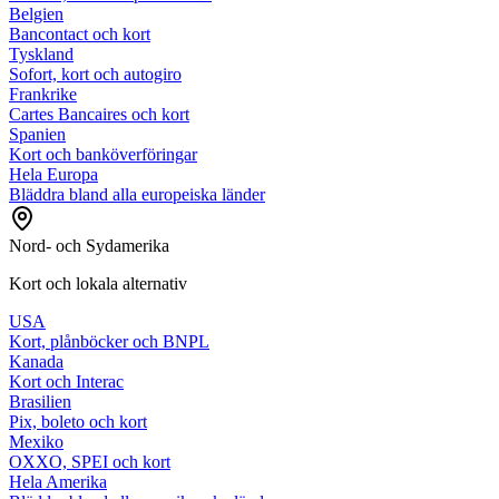
Belgien
Bancontact och kort
Tyskland
Sofort, kort och autogiro
Frankrike
Cartes Bancaires och kort
Spanien
Kort och banköverföringar
Hela Europa
Bläddra bland alla europeiska länder
Nord- och Sydamerika
Kort och lokala alternativ
USA
Kort, plånböcker och BNPL
Kanada
Kort och Interac
Brasilien
Pix, boleto och kort
Mexiko
OXXO, SPEI och kort
Hela Amerika