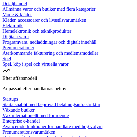
Detaljhandel
Allmänna varor och butiker med flera kategorier
Mode & kläder
Kläder, accessoarer och livsstilsvarumärken
Elektronik
Hemelektronik och teknikprodukter
Digitala varor
Programvara, nedladdningar och digitalt innehåll
Prenumerationer
Återkommande fakturering och medlemsmodeller
Spel
Spel, köp i spel och virtuella varor
Efter affärsmodell
Anpassad efter handlarnas behov
Startups
Starta snabbt med beprövad betalningsinfrastruktur
Växande butiker
Väx internationellt med förtroende
Enterprise e-handel
Avancerade funktioner för handlare med hög volym
Prenumerationsvarumärken