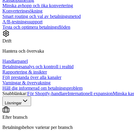
Kassaoptimering
Minska avhopp och öka konvertering
Konverteringsökning
Smart routing och val av betalningsmetod
A/B-testningssupport
Testa och optimera betalningsflöden
Drift
Hantera och övervaka
Handlarpanel
Betalningsanalys och kontroll i realtid
Rapportering & insikter
Följ prestanda över alla kanaler
Varningar & övervakning
Håll dig informerad om betalningsproblem
Snabblänkar:
För Shopify-handlare
Internationell expansion
Minska ka
Lösningar
Efter bransch
Betalningsbehov varierar per bransch