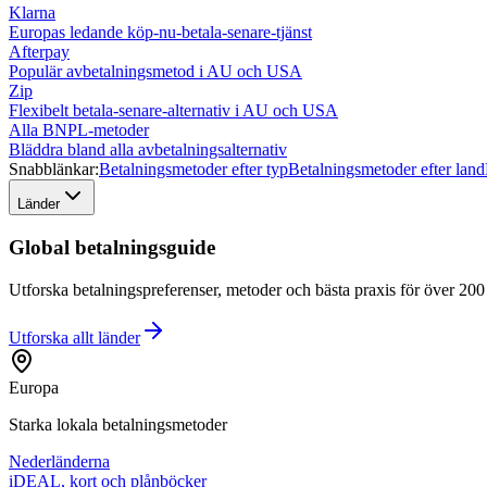
Klarna
Europas ledande köp-nu-betala-senare-tjänst
Afterpay
Populär avbetalningsmetod i AU och USA
Zip
Flexibelt betala-senare-alternativ i AU och USA
Alla BNPL-metoder
Bläddra bland alla avbetalningsalternativ
Snabblänkar:
Betalningsmetoder efter typ
Betalningsmetoder efter land
Länder
Global betalningsguide
Utforska betalningspreferenser, metoder och bästa praxis för över 200 l
Utforska allt
länder
Europa
Starka lokala betalningsmetoder
Nederländerna
iDEAL, kort och plånböcker