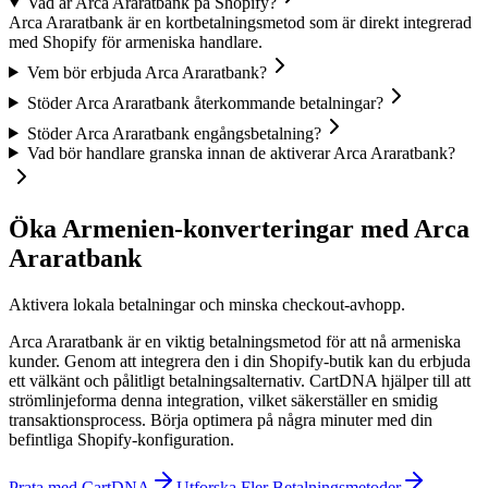
Vad är Arca Araratbank på Shopify?
Arca Araratbank är en kortbetalningsmetod som är direkt integrerad
med Shopify för armeniska handlare.
Vem bör erbjuda Arca Araratbank?
Stöder Arca Araratbank återkommande betalningar?
Stöder Arca Araratbank engångsbetalning?
Vad bör handlare granska innan de aktiverar Arca Araratbank?
Öka Armenien-konverteringar med Arca
Araratbank
Aktivera lokala betalningar och minska checkout-avhopp.
Arca Araratbank är en viktig betalningsmetod för att nå armeniska
kunder. Genom att integrera den i din Shopify-butik kan du erbjuda
ett välkänt och pålitligt betalningsalternativ. CartDNA hjälper till att
strömlinjeforma denna integration, vilket säkerställer en smidig
transaktionsprocess.
Börja optimera på några minuter med din
befintliga Shopify-konfiguration.
Prata med CartDNA
Utforska Fler Betalningsmetoder