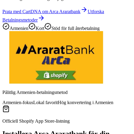
Prata med CartDNA om Arca Araratbank
Utforska
Betalningsmetoder
Armenien
Kort
Stöd för full återbetalning
Pålitlig Armenien-betalningsmetod
Armenien-fokus
Lokal favorit
Hög konvertering i Armenien
Officiell Shopify App Store-listning
Installera Arca Araratbank för din