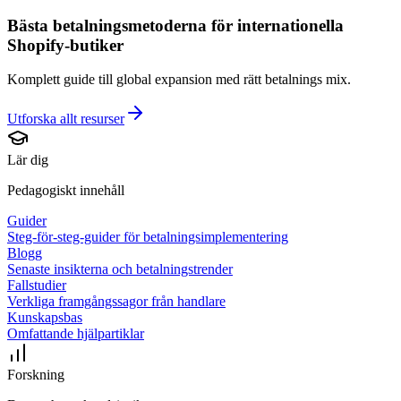
Bästa betalningsmetoderna för internationella
Shopify-butiker
Komplett guide till global expansion med rätt betalnings mix.
Utforska allt
resurser
Lär dig
Pedagogiskt innehåll
Guider
Steg-för-steg-guider för betalningsimplementering
Blogg
Senaste insikterna och betalningstrender
Fallstudier
Verkliga framgångssagor från handlare
Kunskapsbas
Omfattande hjälpartiklar
Forskning