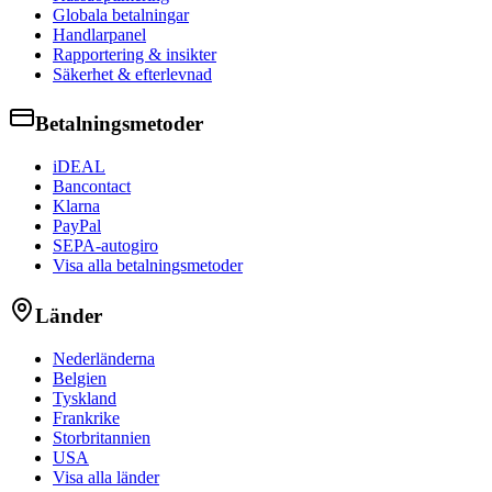
Globala betalningar
Handlarpanel
Rapportering & insikter
Säkerhet & efterlevnad
Betalningsmetoder
iDEAL
Bancontact
Klarna
PayPal
SEPA-autogiro
Visa alla betalningsmetoder
Länder
Nederländerna
Belgien
Tyskland
Frankrike
Storbritannien
USA
Visa alla länder