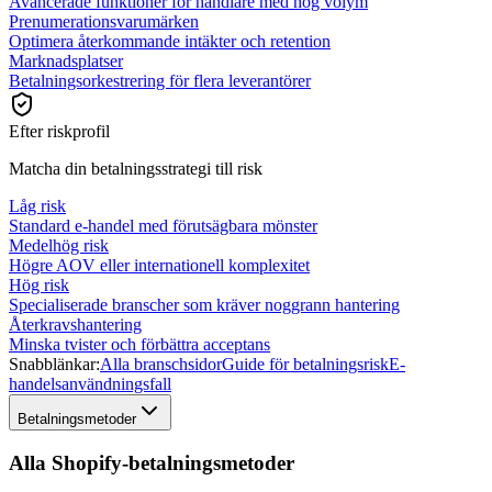
Avancerade funktioner för handlare med hög volym
Prenumerationsvarumärken
Optimera återkommande intäkter och retention
Marknadsplatser
Betalningsorkestrering för flera leverantörer
Efter riskprofil
Matcha din betalningsstrategi till risk
Låg risk
Standard e-handel med förutsägbara mönster
Medelhög risk
Högre AOV eller internationell komplexitet
Hög risk
Specialiserade branscher som kräver noggrann hantering
Återkravshantering
Minska tvister och förbättra acceptans
Snabblänkar:
Alla branschsidor
Guide för betalningsrisk
E-
handelsanvändningsfall
Betalningsmetoder
Alla Shopify-betalningsmetoder