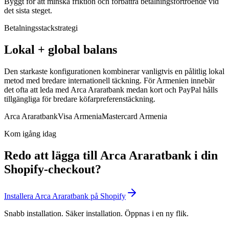
Byggt för att minska friktion och förbättra betalningsförtroende vid
det sista steget.
Betalningsstackstrategi
Lokal + global balans
Den starkaste konfigurationen kombinerar vanligtvis en pålitlig lokal
metod med bredare internationell täckning. För Armenien innebär
det ofta att leda med Arca Araratbank medan kort och PayPal hålls
tillgängliga för bredare köfarpreferenstäckning.
Arca Araratbank
Visa Armenia
Mastercard Armenia
Kom igång idag
Redo att lägga till Arca Araratbank i din
Shopify-checkout?
Installera Arca Araratbank på Shopify
Snabb installation. Säker installation. Öppnas i en ny flik.