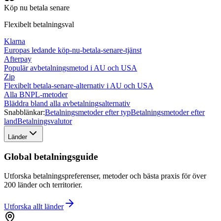
Köp nu betala senare
Flexibelt betalningsval
Klarna
Europas ledande köp-nu-betala-senare-tjänst
Afterpay
Populär avbetalningsmetod i AU och USA
Zip
Flexibelt betala-senare-alternativ i AU och USA
Alla BNPL-metoder
Bläddra bland alla avbetalningsalternativ
Snabblänkar:
Betalningsmetoder efter typ
Betalningsmetoder efter
land
Betalningsvalutor
Länder
Global betalningsguide
Utforska betalningspreferenser, metoder och bästa praxis för över
200 länder och territorier.
Utforska allt
länder