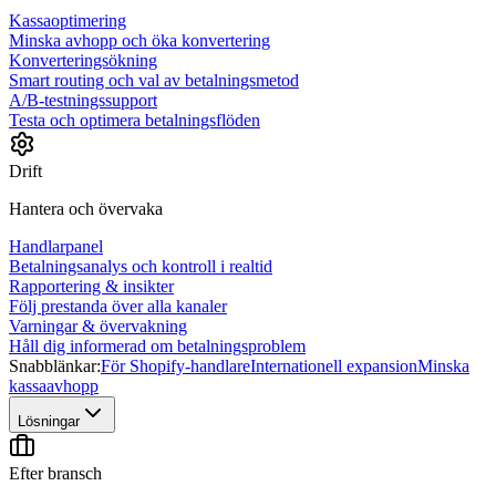
Kassaoptimering
Minska avhopp och öka konvertering
Konverteringsökning
Smart routing och val av betalningsmetod
A/B-testningssupport
Testa och optimera betalningsflöden
Drift
Hantera och övervaka
Handlarpanel
Betalningsanalys och kontroll i realtid
Rapportering & insikter
Följ prestanda över alla kanaler
Varningar & övervakning
Håll dig informerad om betalningsproblem
Snabblänkar:
För Shopify-handlare
Internationell expansion
Minska
kassaavhopp
Lösningar
Efter bransch