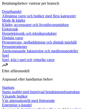
Betalningsbehov varierar per bransch
Detaljhandel
Allmänna varor och butiker med flera kategorier
Mode & kläder
Kläder, accessoarer och livsstilsvarumärken
Elektronik
Hemelektronik och teknikprodukter
Digitala varor
Programvara, nedladdningar och digitalt innehåll
Prenumerationer
Återkommande fakturering och medlemsmodeller
Spel
Spel, köp i spel och virtuella varor
Efter affärsmodell
Anpassad efter handlarnas behov
Startups
Starta snabbt med beprövad betalningsinfrastruktur
Växande butiker
Väx internationellt med förtroende
Enterprise e-handel