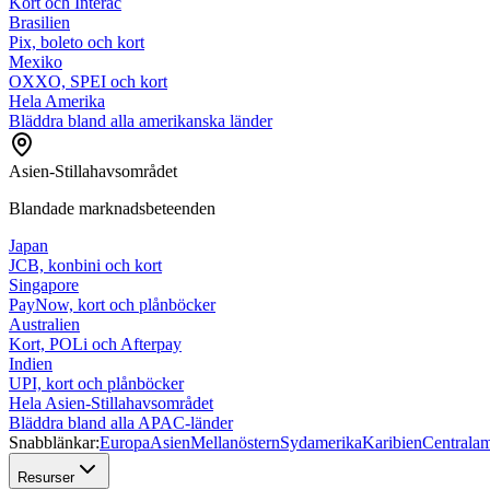
Kort och Interac
Brasilien
Pix, boleto och kort
Mexiko
OXXO, SPEI och kort
Hela Amerika
Bläddra bland alla amerikanska länder
Asien-Stillahavsområdet
Blandade marknadsbeteenden
Japan
JCB, konbini och kort
Singapore
PayNow, kort och plånböcker
Australien
Kort, POLi och Afterpay
Indien
UPI, kort och plånböcker
Hela Asien-Stillahavsområdet
Bläddra bland alla APAC-länder
Snabblänkar:
Europa
Asien
Mellanöstern
Sydamerika
Karibien
Centralam
Resurser