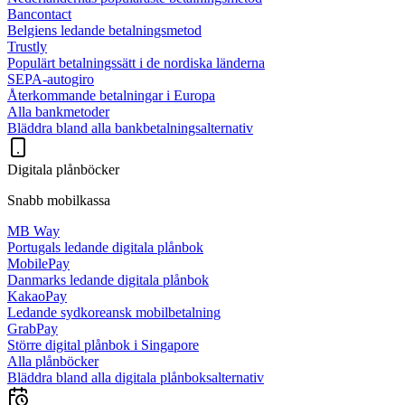
Bancontact
Belgiens ledande betalningsmetod
Trustly
Populärt betalningssätt i de nordiska länderna
SEPA-autogiro
Återkommande betalningar i Europa
Alla bankmetoder
Bläddra bland alla bankbetalningsalternativ
Digitala plånböcker
Snabb mobilkassa
MB Way
Portugals ledande digitala plånbok
MobilePay
Danmarks ledande digitala plånbok
KakaoPay
Ledande sydkoreansk mobilbetalning
GrabPay
Större digital plånbok i Singapore
Alla plånböcker
Bläddra bland alla digitala plånboksalternativ