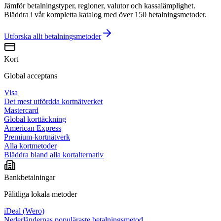
Jämför betalningstyper, regioner, valutor och kassalämplighet.
Bläddra i vår kompletta katalog med över 150 betalningsmetoder.
Utforska allt
betalningsmetoder
Kort
Global acceptans
Visa
Det mest utfördda kortnätverket
Mastercard
Global korttäckning
American Express
Premium-kortnätverk
Alla kortmetoder
Bläddra bland alla kortalternativ
Bankbetalningar
Pålitliga lokala metoder
iDeal (Wero)
Nederländernas populäraste betalningsmetod