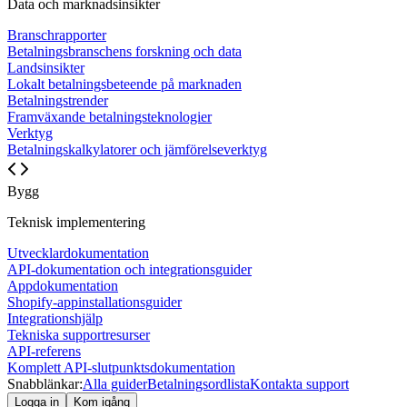
Data och marknadsinsikter
Branschrapporter
Betalningsbranschens forskning och data
Landsinsikter
Lokalt betalningsbeteende på marknaden
Betalningstrender
Framväxande betalningsteknologier
Verktyg
Betalningskalkylatorer och jämförelseverktyg
Bygg
Teknisk implementering
Utvecklardokumentation
API-dokumentation och integrationsguider
Appdokumentation
Shopify-appinstallationsguider
Integrationshjälp
Tekniska supportresurser
API-referens
Komplett API-slutpunktsdokumentation
Snabblänkar:
Alla guider
Betalningsordlista
Kontakta support
Logga in
Kom igång