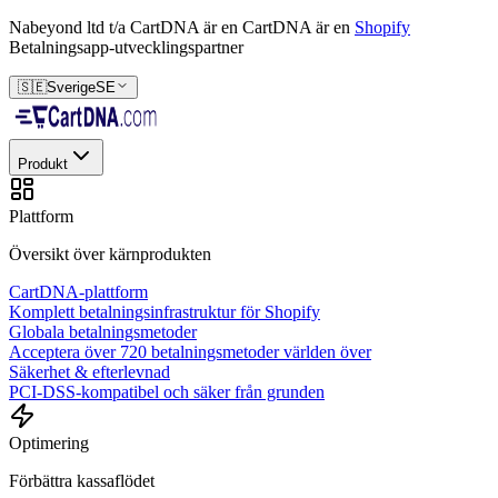
Nabeyond ltd t/a CartDNA är en
CartDNA är en
Shopify
Betalningsapp-utvecklingspartner
🇸🇪
Sverige
SE
Produkt
Plattform
Översikt över kärnprodukten
CartDNA-plattform
Komplett betalningsinfrastruktur för Shopify
Globala betalningsmetoder
Acceptera över 720 betalningsmetoder världen över
Säkerhet & efterlevnad
PCI-DSS-kompatibel och säker från grunden
Optimering
Förbättra kassaflödet