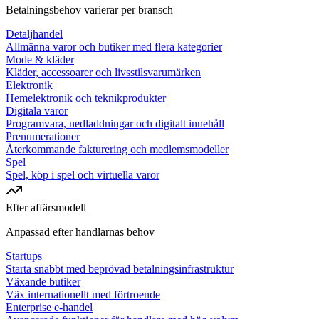
Betalningsbehov varierar per bransch
Detaljhandel
Allmänna varor och butiker med flera kategorier
Mode & kläder
Kläder, accessoarer och livsstilsvarumärken
Elektronik
Hemelektronik och teknikprodukter
Digitala varor
Programvara, nedladdningar och digitalt innehåll
Prenumerationer
Återkommande fakturering och medlemsmodeller
Spel
Spel, köp i spel och virtuella varor
Efter affärsmodell
Anpassad efter handlarnas behov
Startups
Starta snabbt med beprövad betalningsinfrastruktur
Växande butiker
Väx internationellt med förtroende
Enterprise e-handel