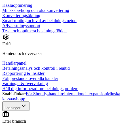
Kassaoptimering
Minska avhopp och öka konvertering
Konverteringsökning
Smart routing och val av betalningsmetod
A/B-testningssupport
Testa och optimera betalningsflöden
Drift
Hantera och övervaka
Handlarpanel
Betalningsanalys och kontroll i realtid
Rapportering & insikter
Följ prestanda över alla kanaler
Varningar & övervakning
Håll dig informerad om betalningsproblem
Snabblänkar:
För Shopify-handlare
Internationell expansion
Minska
kassaavhopp
Lösningar
Efter bransch