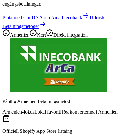
engångsbetalningar.
Prata med CartDNA om Arca Inecobank
Utforska
Betalningsmetoder
Armenien
Kort
Direkt integration
Pålitlig Armenien-betalningsmetod
Armenien-fokus
Lokal favorit
Hög konvertering i Armenien
Officiell Shopify App Store-listning