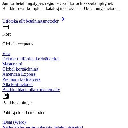
Jämför betalningstyper, regioner, valutor och kassalämplighet.
Bläddra i vår kompletta katalog med över 150 betalningsmetoder.
Utforska allt
betalningsmetoder
Kort
Global acceptans
Visa
Det mest utfördda kortnätverket
Mastercard
Global korttäckning
American Express
Premium-kortnätverk
Alla kortmetoder
Bläddra bland alla kortalternativ
Bankbetalningar
Pålitliga lokala metoder
iDeal (Wero)
Nederländernas populäraste betalningsmetod