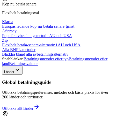
Köp nu betala senare
Flexibelt betalningsval
Klarna
Europas ledande köp-nu-betala-senare-tjänst
Afterpay
Populär avbetalningsmetod i AU och USA
Zip
Flexibelt betala-senare-alternativ i AU och USA
Alla BNPL-metoder
Bläddra bland alla avbetalningsalternativ
Snabblänkar:
Betalningsmetoder efter typ
Betalningsmetoder efter
land
Betalningsvalutor
Länder
Global betalningsguide
Utforska betalningspreferenser, metoder och bästa praxis för över
200 länder och territorier.
Utforska allt
länder