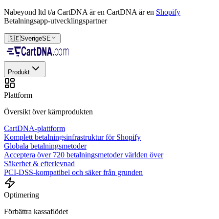
Nabeyond ltd t/a CartDNA är en
CartDNA är en
Shopify
Betalningsapp-utvecklingspartner
🇸🇪
Sverige
SE
Produkt
Plattform
Översikt över kärnprodukten
CartDNA-plattform
Komplett betalningsinfrastruktur för Shopify
Globala betalningsmetoder
Acceptera över 720 betalningsmetoder världen över
Säkerhet & efterlevnad
PCI-DSS-kompatibel och säker från grunden
Optimering
Förbättra kassaflödet