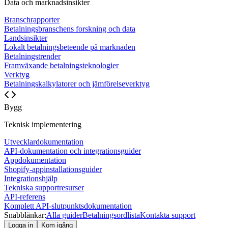
Data och marknadsinsikter
Branschrapporter
Betalningsbranschens forskning och data
Landsinsikter
Lokalt betalningsbeteende på marknaden
Betalningstrender
Framväxande betalningsteknologier
Verktyg
Betalningskalkylatorer och jämförelseverktyg
Bygg
Teknisk implementering
Utvecklardokumentation
API-dokumentation och integrationsguider
Appdokumentation
Shopify-appinstallationsguider
Integrationshjälp
Tekniska supportresurser
API-referens
Komplett API-slutpunktsdokumentation
Snabblänkar:
Alla guider
Betalningsordlista
Kontakta support
Logga in
Kom igång