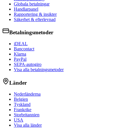
Globala betalningar
Handlarpanel
Rapportering & insikter
Säkerhet & efterlevnad
Betalningsmetoder
iDEAL
Bancontact
Klarna
PayPal
SEPA-autogiro
Visa alla betalningsmetoder
Länder
Nederländerna
Belgien
Tyskland
Frankrike
Storbritannien
USA
Visa alla länder