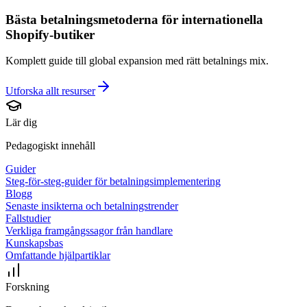
Bästa betalningsmetoderna för internationella
Shopify-butiker
Komplett guide till global expansion med rätt betalnings mix.
Utforska allt
resurser
Lär dig
Pedagogiskt innehåll
Guider
Steg-för-steg-guider för betalningsimplementering
Blogg
Senaste insikterna och betalningstrender
Fallstudier
Verkliga framgångssagor från handlare
Kunskapsbas
Omfattande hjälpartiklar
Forskning