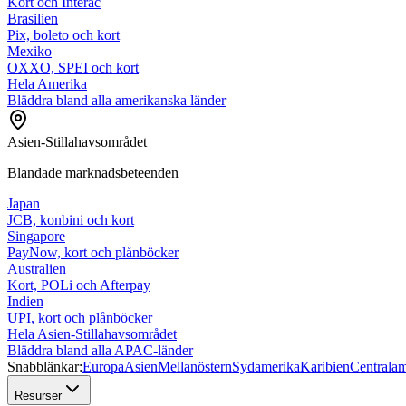
Kort och Interac
Brasilien
Pix, boleto och kort
Mexiko
OXXO, SPEI och kort
Hela Amerika
Bläddra bland alla amerikanska länder
Asien-Stillahavsområdet
Blandade marknadsbeteenden
Japan
JCB, konbini och kort
Singapore
PayNow, kort och plånböcker
Australien
Kort, POLi och Afterpay
Indien
UPI, kort och plånböcker
Hela Asien-Stillahavsområdet
Bläddra bland alla APAC-länder
Snabblänkar:
Europa
Asien
Mellanöstern
Sydamerika
Karibien
Centralam
Resurser