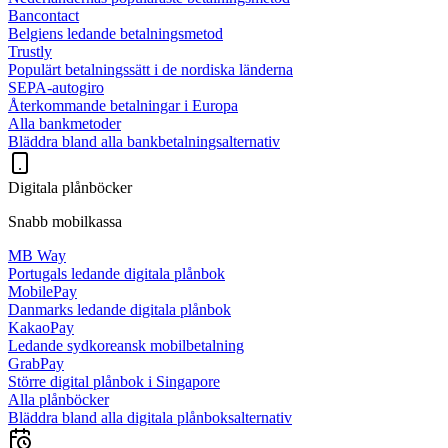
Bancontact
Belgiens ledande betalningsmetod
Trustly
Populärt betalningssätt i de nordiska länderna
SEPA-autogiro
Återkommande betalningar i Europa
Alla bankmetoder
Bläddra bland alla bankbetalningsalternativ
Digitala plånböcker
Snabb mobilkassa
MB Way
Portugals ledande digitala plånbok
MobilePay
Danmarks ledande digitala plånbok
KakaoPay
Ledande sydkoreansk mobilbetalning
GrabPay
Större digital plånbok i Singapore
Alla plånböcker
Bläddra bland alla digitala plånboksalternativ