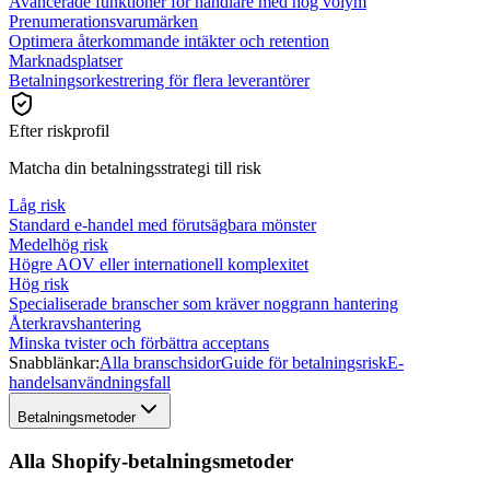
Avancerade funktioner för handlare med hög volym
Prenumerationsvarumärken
Optimera återkommande intäkter och retention
Marknadsplatser
Betalningsorkestrering för flera leverantörer
Efter riskprofil
Matcha din betalningsstrategi till risk
Låg risk
Standard e-handel med förutsägbara mönster
Medelhög risk
Högre AOV eller internationell komplexitet
Hög risk
Specialiserade branscher som kräver noggrann hantering
Återkravshantering
Minska tvister och förbättra acceptans
Snabblänkar:
Alla branschsidor
Guide för betalningsrisk
E-
handelsanvändningsfall
Betalningsmetoder
Alla Shopify-betalningsmetoder